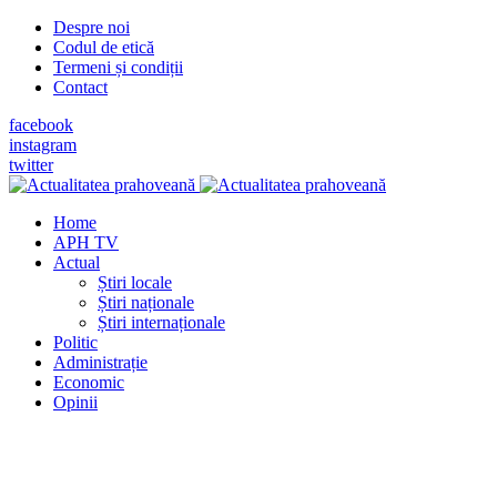
Despre noi
Codul de etică
Termeni și condiții
Contact
facebook
instagram
twitter
Home
APH TV
Actual
Știri locale
Știri naționale
Știri internaționale
Politic
Administrație
Economic
Opinii