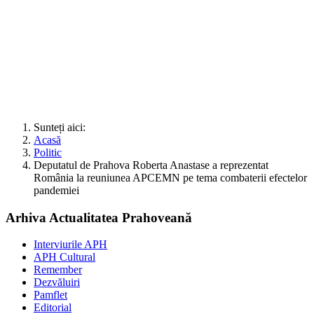
Sunteți aici:
Acasă
Politic
Deputatul de Prahova Roberta Anastase a reprezentat
România la reuniunea APCEMN pe tema combaterii efectelor
pandemiei
Arhiva Actualitatea Prahoveană
Interviurile APH
APH Cultural
Remember
Dezvăluiri
Pamflet
Editorial