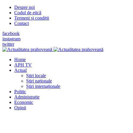
Despre noi
Codul de etică
Termeni și condiții
Contact
facebook
instagram
twitter
Home
APH TV
Actual
Știri locale
Știri naționale
Știri internaționale
Politic
Administrație
Economic
Opinii