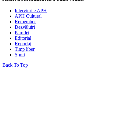
Interviurile APH
APH Cultural
Remember
Dezvăluiri
Pamflet
Editorial
Reportaj
Timp liber
Sport
Back To Top