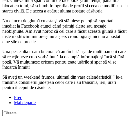
ieri. Cineva mi-a spart contul de facebook și am reușit, până m-a
blocat cu totul, să schimb fotografia de profil şi ceea ce modificase la
starea civilă. De aceea a apărut ultima postare căsătoria.
Nu e lucru de glumă cu asta şi vă sfătuiesc pe toţi să raportaţi
imediat la Facebook atunci când primiţi alerte sau mesaje
neobişnuite. Am avut noroc că cel care a făcut această glumă a făcut
nişte modificări minore şi nu a şters cronologia şi nici nu a postat
cine ştie ce prostie.
Una peste alta m-am bucurat că am în listă aşa de mulţi oameni care
să reacţioneze cu o vorbă bună la o simplă informaţie şi încă şi fără
poză. Vă mulţumesc oricum pentru toate urările şi sper să vi se
întoarcă înmiit!
Să aveţi un weekend frumos, ultimul din vara calendaristică!” le-a
transmis consilierul județean celor care i-au transmis, ieri, urări
pentru început de căsnicie.
Prec
Mai departe