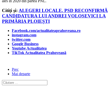
ales în 2020 din partea PNL.
Citiți și:
ALEGERI LOCALE. PSD RECONFIRMĂ
CANDIDATURA LUI ANDREI VOLOSEVICI LA
PRIMĂRIA PLOIEȘTI
Facebook.com/actualitateaprahoveana.ro
instagram.com
twitter.com
Google Business
Youtube Actualitatea
TikTok Actualitatea Prahoveană
Prec
Mai departe