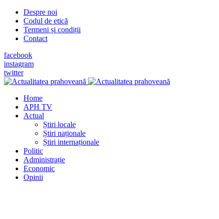
Despre noi
Codul de etică
Termeni și condiții
Contact
facebook
instagram
twitter
Home
APH TV
Actual
Știri locale
Știri naționale
Știri internaționale
Politic
Administrație
Economic
Opinii