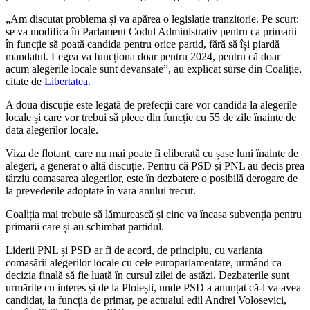
„Am discutat problema și va apărea o legislație tranzitorie. Pe scurt:
se va modifica în Parlament Codul Administrativ pentru ca primarii
în funcție să poată candida pentru orice partid, fără să își piardă
mandatul. Legea va funcționa doar pentru 2024, pentru că doar
acum alegerile locale sunt devansate”, au explicat surse din Coaliție,
citate de
Libertatea
.
A doua discuție este legată de prefecții care vor candida la alegerile
locale și care vor trebui să plece din funcție cu 55 de zile înainte de
data alegerilor locale.
Viza de flotant, care nu mai poate fi eliberată cu șase luni înainte de
alegeri, a generat o altă discuție. Pentru că PSD și PNL au decis prea
târziu comasarea alegerilor, este în dezbatere o posibilă derogare de
la prevederile adoptate în vara anului trecut.
Coaliția mai trebuie să lămurească și cine va încasa subvenția pentru
primarii care și-au schimbat partidul.
Liderii PNL și PSD ar fi de acord, de principiu, cu varianta
comasării alegerilor locale cu cele europarlamentare, urmând ca
decizia finală să fie luată în cursul zilei de astăzi. Dezbaterile sunt
urmărite cu interes și de la Ploiești, unde PSD a anunțat că-l va avea
candidat, la funcția de primar, pe actualul edil Andrei Volosevici,