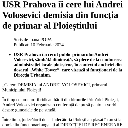
USR Prahova îi cere lui Andrei
Volosevici demisia din funcția
de primar al Ploieștiului
Scris de
Ioana POPA
Publicat: 10 Februarie 2024
USR Prahova i-a cerut public primarului Andrei
Volosevici, sâmbătă dimineață, să plece de la conducerea
administrației locale ploieștene, în contextul anchetei din
dosarul „White Tower”, care vizează și funcționari de la
Direcția Urbanism.
„Cerem DEMISIA lui ANDREI VOLOSEVICI, primarul
Municipiului Ploiești!
În timp ce procurorii ridicau hârtii din birourile Primăriei Ploiești,
Andrei Volosevici organiza o conferință de presă pentru a vorbi
despre gunoaiele de pe stradă.
Între timp, judecătorii de la Judecătoria Ploiești au plasat în arest la
domiciliu funcționari angajați ai DIRECȚIEI DE REGENERARE