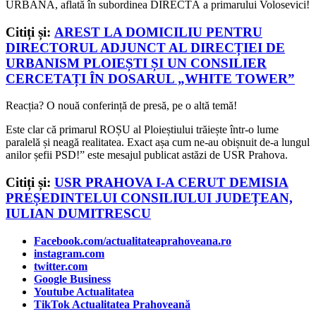
URBANĂ, aflată în subordinea DIRECTĂ a primarului Volosevici!
Citiți și:
AREST LA DOMICILIU PENTRU
DIRECTORUL ADJUNCT AL DIRECȚIEI DE
URBANISM PLOIEȘTI ȘI UN CONSILIER
CERCETAȚI ÎN DOSARUL „WHITE TOWER”
Reacția? O nouă conferință de presă, pe o altă temă!
Este clar că primarul ROȘU al Ploieștiului trăiește într-o lume
paralelă și neagă realitatea. Exact așa cum ne-au obișnuit de-a lungul
anilor șefii PSD!” este mesajul publicat astăzi de USR Prahova.
Citiți și:
USR PRAHOVA I-A CERUT DEMISIA
PREȘEDINTELUI CONSILIULUI JUDEȚEAN,
IULIAN DUMITRESCU
Facebook.com/actualitateaprahoveana.ro
instagram.com
twitter.com
Google Business
Youtube Actualitatea
TikTok Actualitatea Prahoveană