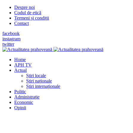
Despre noi
Codul de etică
Termeni și condiții
Contact
facebook
instagram
twitter
Home
APH TV
Actual
Știri locale
Știri naționale
Știri internaționale
Politic
Administrație
Economic
Opinii