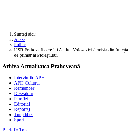
Sunteți aici:
Acasă
Politic
USR Prahova îi cere lui Andrei Volosevici demisia din funcția
de primar al Ploieștiului
Arhiva Actualitatea Prahoveană
Interviurile APH
APH Cultural
Remember
Dezvăluiri
Pamflet
Editorial
Reportaj
Timp liber
Sport
Back To Top