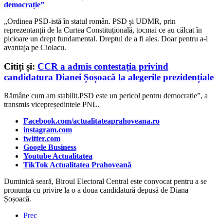
democrație”
„Ordinea PSD-istă în statul român. PSD și UDMR, prin
reprezentanții de la Curtea Constituțională, tocmai ce au călcat în
picioare un drept fundamental. Dreptul de a fi ales. Doar pentru a-l
avantaja pe Ciolacu.
Citiți și:
CCR a admis contestația privind
candidatura Dianei Șoșoacă la alegerile prezidențiale
Rămâne cum am stabilit.PSD este un pericol pentru democrație”, a
transmis vicepreședintele PNL.
Facebook.com/actualitateaprahoveana.ro
instagram.com
twitter.com
Google Business
Youtube Actualitatea
TikTok Actualitatea Prahoveană
Duminică seară, Biroul Electoral Central este convocat pentru a se
pronunța cu privire la o a doua candidatură depusă de Diana
Șoșoacă.
Prec