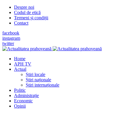
Despre noi
Codul de etică
Termeni și condiții
Contact
facebook
instagram
twitter
Home
APH TV
Actual
Știri locale
Știri naționale
Știri internaționale
Politic
Administrație
Economic
Opinii