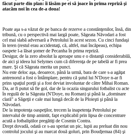
făcut parte din plan: îi lăsăm pe ei să joace în prima repriză şi
atacăm noi în cea de-a doua!
Poate aşa s-a văzut de pe banca de rezerve a constănţenilor, însă, din
tribună, cu o perspectivă mai largă poate, Săgeata Năvodari a fost
cel mai slabă adversară a Petrolului în acest sezon. Cu cinci fundaşi
în teren (restul erau accidentaţi, că, altfel, mai încăpeau), echipa
oaspete l-a lăsat şomer de Pecanha în prima repriză.
Desigur, de la zero absolut la aproape unu e o distanţă considerabilă,
de aici şi ideea lui Selymes cum că diferenţa de pe tabelă ar fi prea
mare. Şi că Săgeata merita un punct.
Nu este deloc aşa, deoarece, până la urmă, bara de care s-a agăţat
antrenorul a fost o întâmplare, pentru că şutul lui N'Doye n-ar fi
prins spaţiul porţii şi a fost deviat involuntar de către Mihai Roman.
Da, ar fi putut să fie gol, dar de la ocazia singurului fotbalist cu acte
în regulă de la Săgeata (N'Doye, nu Roman) şi până la „dominare
clară" a Săgeţii e cale mai lungă decât de la Ploieşti şi până la
Năvodari.
De la impotenţa oaspeţilor, trecem la inapetenţa Petrolului pe
intervalul de timp amintit, fapt explicabil prin lipsa de concentrare
acută a fotbaliştilor pregătiţi de Cosmin Contra.
Drept dovadă, odată ce s-au speriat un pic, lupii au preluat din nou
controlul jocului şi au marcat două goluri, prin Boudjemaa (84) şi