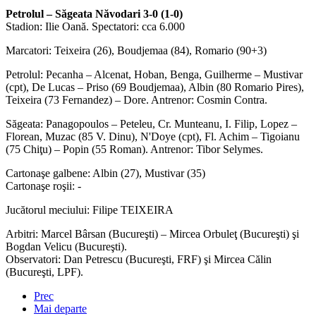
Petrolul – Săgeata Năvodari 3-0 (1-0)
Stadion: Ilie Oană. Spectatori: cca 6.000
Marcatori: Teixeira (26), Boudjemaa (84), Romario (90+3)
Petrolul: Pecanha – Alcenat, Hoban, Benga, Guilherme – Mustivar
(cpt), De Lucas – Priso (69 Boudjemaa), Albin (80 Romario Pires),
Teixeira (73 Fernandez) – Dore. Antrenor: Cosmin Contra.
Săgeata: Panagopoulos – Peteleu, Cr. Munteanu, I. Filip, Lopez –
Florean, Muzac (85 V. Dinu), N'Doye (cpt), Fl. Achim – Tigoianu
(75 Chiţu) – Popin (55 Roman). Antrenor: Tibor Selymes.
Cartonaşe galbene: Albin (27), Mustivar (35)
Cartonaşe roşii: -
Jucătorul meciului: Filipe TEIXEIRA
Arbitri: Marcel Bârsan (Bucureşti) – Mircea Orbuleţ (Bucureşti) şi
Bogdan Velicu (Bucureşti).
Observatori: Dan Petrescu (Bucureşti, FRF) şi Mircea Călin
(Bucureşti, LPF).
Prec
Mai departe