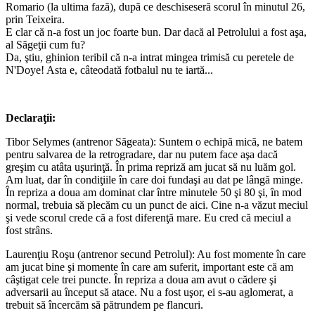
Romario (la ultima fază), după ce deschiseseră scorul în minutul 26,
prin Teixeira.
E clar că n-a fost un joc foarte bun. Dar dacă al Petrolului a fost aşa,
al Săgeţii cum fu?
Da, ştiu, ghinion teribil că n-a intrat mingea trimisă cu peretele de
N'Doye! Asta e, câteodată fotbalul nu te iartă...
Declaraţii:
Tibor Selymes (antrenor Săgeata): Suntem o echipă mică, ne batem
pentru salvarea de la retrogradare, dar nu putem face aşa dacă
greşim cu atâta uşurinţă. În prima repriză am jucat să nu luăm gol.
Am luat, dar în condiţiile în care doi fundaşi au dat pe lângă minge.
În repriza a doua am dominat clar între minutele 50 şi 80 şi, în mod
normal, trebuia să plecăm cu un punct de aici. Cine n-a văzut meciul
şi vede scorul crede că a fost diferenţă mare. Eu cred că meciul a
fost strâns.
Laurenţiu Roşu (antrenor secund Petrolul): Au fost momente în care
am jucat bine şi momente în care am suferit, important este că am
câştigat cele trei puncte. În repriza a doua am avut o cădere şi
adversarii au început să atace. Nu a fost uşor, ei s-au aglomerat, a
trebuit să încercăm să pătrundem pe flancuri.