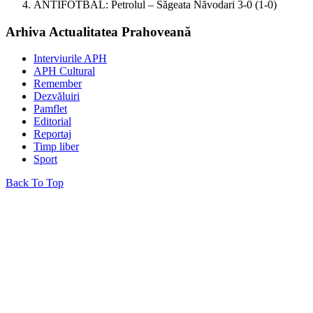
ANTIFOTBAL: Petrolul – Săgeata Năvodari 3-0 (1-0)
Arhiva Actualitatea Prahoveană
Interviurile APH
APH Cultural
Remember
Dezvăluiri
Pamflet
Editorial
Reportaj
Timp liber
Sport
Back To Top