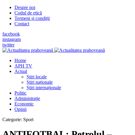
Despre noi
Codul de etică
Termeni și condiții
Contact
facebook
instagram
twitter
Home
APH TV
Actual
Știri locale
Știri naționale
Știri internaționale
Politic
Administrație
Economic
Opinii
Categorie:
Sport
ANTIFOTBAL: Petrolul –