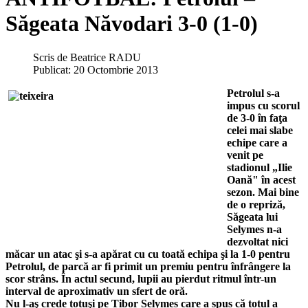
Săgeata Năvodari 3-0 (1-0)
Scris de
Beatrice RADU
Publicat: 20 Octombrie 2013
Petrolul s-a
impus cu scorul
de 3-0 în faţa
celei mai slabe
echipe care a
venit pe
stadionul „Ilie
Oană" în acest
sezon. Mai bine
de o repriză,
Săgeata lui
Selymes n-a
dezvoltat nici
măcar un atac şi s-a apărat cu cu toată echipa şi la 1-0 pentru
Petrolul, de parcă ar fi primit un premiu pentru înfrângere la
scor strâns. În actul secund, lupii au pierdut ritmul într-un
interval de aproximativ un sfert de oră.
Nu l-aş crede totuşi pe Tibor Selymes care a spus că totul a