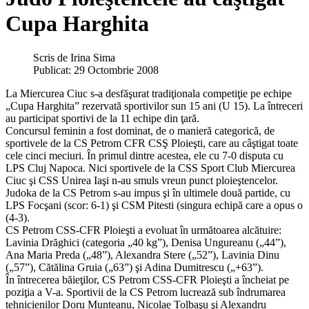
Cupa Harghita
Scris de
Irina Sima
Publicat: 29 Octombrie 2008
La Miercurea Ciuc s-a desfăşurat tradiţionala competiţie pe echipe
„Cupa Harghita” rezervată sportivilor sun 15 ani (U 15). La întreceri
au participat sportivi de la 11 echipe din ţară.
Concursul feminin a fost dominat, de o manieră categorică, de
sportivele de la CS Petrom CFR CSŞ Ploieşti, care au câştigat toate
cele cinci meciuri. În primul dintre acestea, ele cu 7-0 disputa cu
LPS Cluj Napoca. Nici sportivele de la CSS Sport Club Miercurea
Ciuc şi CSS Unirea Iaşi n-au smuls vreun punct ploieştencelor.
Judoka de la CS Petrom s-au impus şi în ultimele două partide, cu
LPS Focşani (scor: 6-1) şi CSM Pitesti (singura echipă care a opus o
(4-3).
CS Petrom CSS-CFR Ploieşti a evoluat în următoarea alcătuire:
Lavinia Drăghici (categoria „40 kg”), Denisa Ungureanu („44”),
Ana Maria Preda („48”), Alexandra Stere („52”), Lavinia Dinu
(„57”), Cătălina Gruia („63”) şi Adina Dumitrescu („+63”).
În întrecerea băieţilor, CS Petrom CSS-CFR Ploieşti a încheiat pe
poziţia a V-a. Sportivii de la CS Petrom lucrează sub îndrumarea
tehnicienilor Doru Munteanu, Nicolae Tolbaşu şi Alexandru