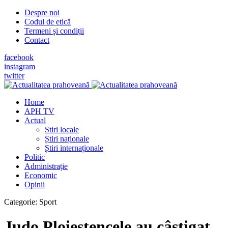
Despre noi
Codul de etică
Termeni și condiții
Contact
facebook
instagram
twitter
Home
APH TV
Actual
Știri locale
Știri naționale
Știri internaționale
Politic
Administrație
Economic
Opinii
Categorie:
Sport
Judo Ploieştencele au câştigat