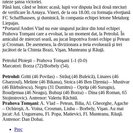
rateze şansa victoriei.
Până luni, când se întorc acasă, lupii vor disputa încă două meciuri
de verificare în Antaya. Vineri, de la ora 18.00, cu formaţia elveţiană
FC Schaffhausen, şi duminică, în compania echipei letone Metalurg
Liepajas.
*Portarul Andrei Vlad nu este singurul jucător din lotul echipei
Prahova Tomşani care a evoluat, la un moment dat, la Petrolul. În
amicalul de miercuri seară, au jucat împotriva fostei echipe şi Petean
şi Crosman. De asemenea, la divizionara a treia evoluează şi trei
jucători de la Chimia Brazi, Vişan, Munteanu şi Răuţă.
Petrolul Ploieşti – Prahova Tomşani 1-1 (0-0)
Marcatori: Borza (72)/Borbely (54).
Petrolul:
Gritti (46 Povilas) – Străuţ (46 Buleică), Linares (46
Gharzoul), Melinte (46 Bikana), Stoica (46 Ben Djemia) – Mustivar
(46 Bărbulescu), Negru (31 Dumitru) – Opriţa (46 Surugiu),
Boudjemaa (46 Neagu), Buhuşi (46 Borza) – Dina (46 Roman, 65
Stojimirovic). Antrenor: Valeriu Răchită.
Prahova Tomşani
: A. Vlad – Petean, Bilia, Al. Gheorghe, Agache
– Ochiroşii, A. Voina, Crosman, Liuba – Borbely, Vişan. Au mai
jucat: Ad. Ungureanu, Fl. Popa, Matievici, Fl. Munteanu, Răuţă.
Antrenor: Dan Dobai.
Prec