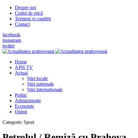
Despre noi
Codul de etică
Termeni și condiții
Contact
facebook
instagram
twitter
Home
APH TV
Actual
Știri locale
Știri naționale
Știri internaționale
Politic
Administrație
Economic
Opinii
Categorie:
Sport
Petrolul / Remiză cu Prahova