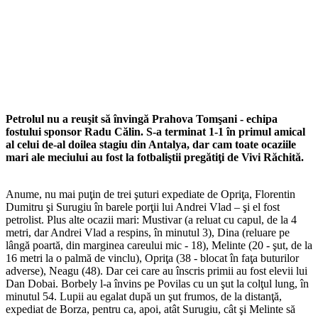
Petrolul nu a reuşit să învingă Prahova Tomşani - echipa
fostului sponsor Radu Călin. S-a terminat 1-1 în primul amical
al celui de-al doilea stagiu din Antalya, dar cam toate ocaziile
mari ale meciului au fost la fotbaliştii pregătiţi de Vivi Răchită.
Anume, nu mai puţin de trei şuturi expediate de Opriţa, Florentin
Dumitru şi Surugiu în barele porţii lui Andrei Vlad – şi el fost
petrolist. Plus alte ocazii mari: Mustivar (a reluat cu capul, de la 4
metri, dar Andrei Vlad a respins, în minutul 3), Dina (reluare pe
lângă poartă, din marginea careului mic - 18), Melinte (20 - şut, de la
16 metri la o palmă de vinclu), Opriţa (38 - blocat în faţa buturilor
adverse), Neagu (48). Dar cei care au înscris primii au fost elevii lui
Dan Dobai. Borbely l-a învins pe Povilas cu un şut la colţul lung, în
minutul 54. Lupii au egalat după un şut frumos, de la distanţă,
expediat de Borza, pentru ca, apoi, atât Surugiu, cât şi Melinte să