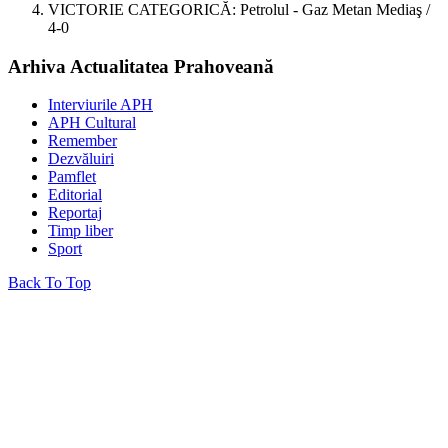
VICTORIE CATEGORICĂ: Petrolul - Gaz Metan Mediaş /
4-0
Arhiva Actualitatea Prahoveană
Interviurile APH
APH Cultural
Remember
Dezvăluiri
Pamflet
Editorial
Reportaj
Timp liber
Sport
Back To Top