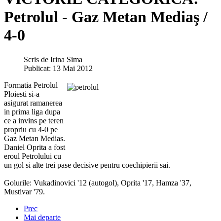
Petrolul - Gaz Metan Mediaş /
4-0
Scris de
Irina Sima
Publicat: 13 Mai 2012
Formatia Petrolul
Ploiesti si-a
asigurat ramanerea
in prima liga dupa
ce a invins pe teren
propriu cu 4-0 pe
Gaz Metan Medias.
Daniel Oprita a fost
eroul Petrolului cu
un gol si alte trei pase decisive pentru coechipierii sai.
Golurile: Vukadinovici '12 (autogol), Oprita '17, Hamza '37,
Mustivar '79.
Prec
Mai departe