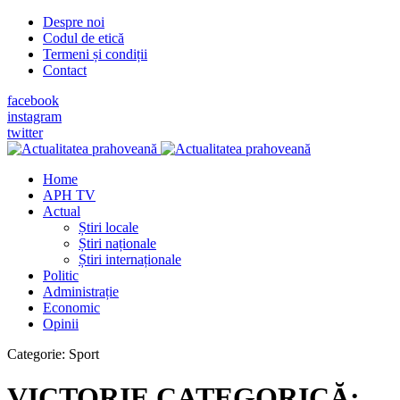
Despre noi
Codul de etică
Termeni și condiții
Contact
facebook
instagram
twitter
Home
APH TV
Actual
Știri locale
Știri naționale
Știri internaționale
Politic
Administrație
Economic
Opinii
Categorie:
Sport
VICTORIE CATEGORICĂ: