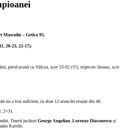
mpioanei
et Masculin – Getica 95.
1, 20-23, 22-17).
ni, pierd acasă cu Vâlcea, scor 55-92 (!!!), respectiv Steaua, scor
te nu a fost suficient, cu doar 12 aruncări reușite din 40.
, 2×3).
tări. Tinerii jucători
George Angelian
,
Lorenzo Diaconescu
și
atas Karolis.