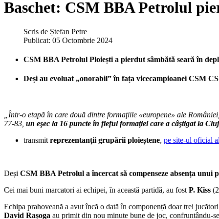
Baschet: CSM BBA Petrolul pier
Scris de
Ștefan Petre
Publicat: 05 Octombrie 2024
CSM BBA Petrolul Ploiești a pierdut sâmbătă seară în depla
Deși au evoluat „onorabil” în fața vicecampioanei CSM CSU, 
„Într-o etapă în care două dintre formaţiile «europene» ale României, 
77-83,
un eşec la 16 puncte în fieful formaţiei care a câştigat la C
transmit
reprezentanții grupării ploieștene
,
pe site-ul oficial 
Deși
CSM BBA Petrolul a încercat să compenseze absența unui piv
Cei mai buni marcatori ai echipei, în această partidă, au fost
P. Kiss
(2
Echipa prahoveană a avut încă o dată în componență doar trei jucători 
David Rașoga
au primit din nou minute bune de joc, confruntându-s