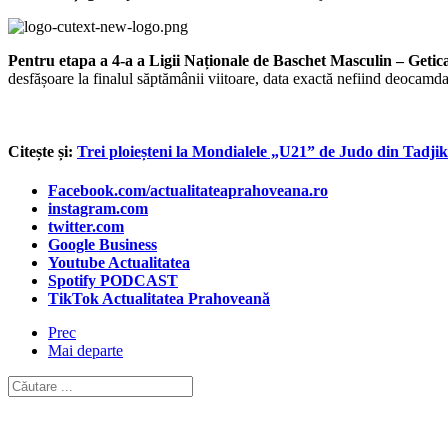
Pentru etapa a 4-a a Ligii Naționale de Baschet Masculin – Get
desfășoare la finalul săptămânii viitoare, data exactă nefiind deocamd
Citește și:
Trei ploieșteni la Mondialele „U21” de Judo din Tadjiki
Facebook.com/actualitateaprahoveana.ro
instagram.com
twitter.com
Google Business
Youtube Actualitatea
Spotify PODCAST
TikTok Actualitatea Prahoveană
Prec
Mai departe