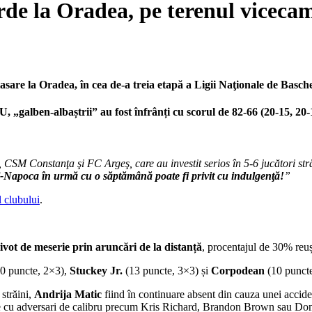
de la Oradea, pe terenul viceca
sare la Oradea, în cea de-a treia etapă a Ligii Naţionale de Basch
„galben-albaștrii” au fost înfrânți cu scorul de 82-66 (20-15, 20-1
CSM Constanţa şi FC Argeş, care au investit serios în 5-6 jucători străi
luj-Napoca în urmă cu o săptămână poate fi privit cu indulgenţă!
”
al clubului
.
ot de meserie prin aruncări de la distanță
, procentajul de 30% reuși
0 puncte, 2×3),
Stuckey Jr.
(13 puncte, 3×3) și
Corpodean
(10 puncte
străini,
Andrija Matic
fiind în continuare absent din cauza unei acciden
e cu adversari de calibru precum Kris Richard, Brandon Brown sau Don