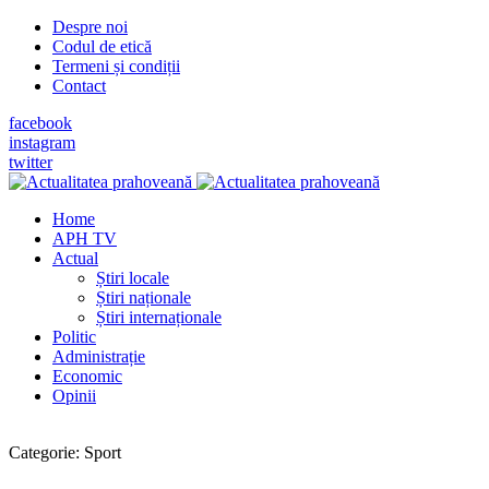
Despre noi
Codul de etică
Termeni și condiții
Contact
facebook
instagram
twitter
Home
APH TV
Actual
Știri locale
Știri naționale
Știri internaționale
Politic
Administrație
Economic
Opinii
Categorie:
Sport