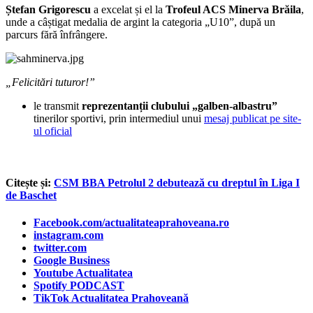
Ștefan Grigorescu
a excelat și el la
Trofeul ACS Minerva Brăila
,
unde a câștigat medalia de argint la categoria „U10”, după un
parcurs fără înfrângere.
„Felicitări tuturor!”
le transmit
reprezentanții clubului „galben-albastru”
tinerilor sportivi, prin intermediul unui
mesaj publicat pe site-
ul oficial
Citește și:
CSM BBA Petrolul 2 debutează cu dreptul în Liga I
de Baschet
Facebook.com/actualitateaprahoveana.ro
instagram.com
twitter.com
Google Business
Youtube Actualitatea
Spotify PODCAST
TikTok Actualitatea Prahoveană