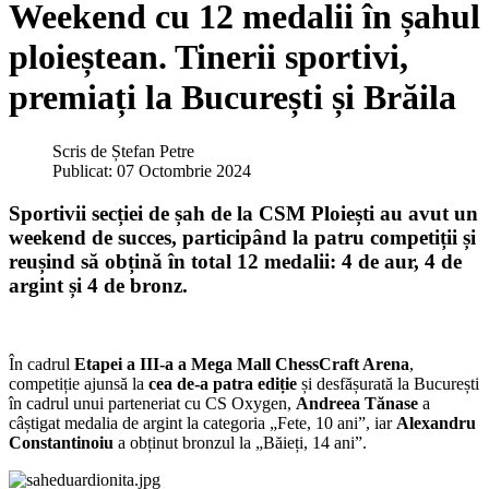
Weekend cu 12 medalii în șahul
ploieștean. Tinerii sportivi,
premiați la București și Brăila
Scris de
Ștefan Petre
Publicat: 07 Octombrie 2024
Sportivii secției de șah de la CSM Ploiești au avut un
weekend de succes, participând la patru competiții și
reușind să obțină în total 12 medalii: 4 de aur, 4 de
argint și 4 de bronz.
În cadrul
Etapei a III-a a Mega Mall ChessCraft Arena
,
competiție ajunsă la
cea de-a patra ediție
și desfășurată la București
în cadrul unui parteneriat cu CS Oxygen,
Andreea Tănase
a
câștigat medalia de argint la categoria „Fete, 10 ani”, iar
Alexandru
Constantinoiu
a obținut bronzul la „Băieți, 14 ani”.