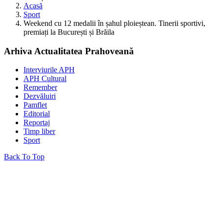
Acasă
Sport
Weekend cu 12 medalii în șahul ploieștean. Tinerii sportivi,
premiați la București și Brăila
Arhiva Actualitatea Prahoveană
Interviurile APH
APH Cultural
Remember
Dezvăluiri
Pamflet
Editorial
Reportaj
Timp liber
Sport
Back To Top