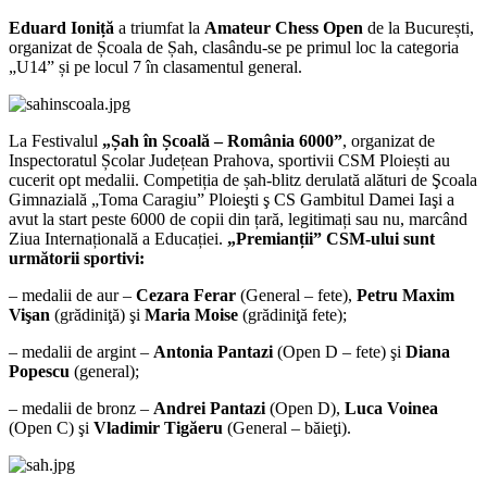
Eduard Ioniță
a triumfat la
Amateur Chess Open
de la București,
organizat de Școala de Șah, clasându-se pe primul loc la categoria
„U14” și pe locul 7 în clasamentul general.
La Festivalul
„Șah în Școală – România 6000”
, organizat de
Inspectoratul Școlar Județean Prahova, sportivii CSM Ploiești au
cucerit opt medalii. Competiția de șah-blitz derulată alături de Şcoala
Gimnazială „Toma Caragiu” Ploieşti ş CS Gambitul Damei Iaşi a
avut la start peste 6000 de copii din țară, legitimați sau nu, marcând
Ziua Internațională a Educației.
„Premianții” CSM-ului sunt
următorii sportivi:
– medalii de aur –
Cezara Ferar
(General – fete),
Petru Maxim
Vişan
(grădiniţă) şi
Maria Moise
(grădiniţă fete);
– medalii de argint –
Antonia Pantazi
(Open D – fete) şi
Diana
Popescu
(general);
– medalii de bronz –
Andrei Pantazi
(Open D),
Luca Voinea
(Open C) şi
Vladimir Tigăeru
(General – băieţi).