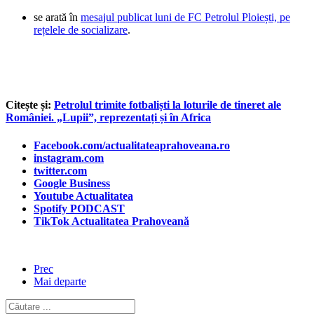
se arată în
mesajul publicat luni de FC Petrolul Ploiești, pe
rețelele de socializare
.
Citește și:
Petrolul trimite fotbaliști la loturile de tineret ale
României. „Lupii”, reprezentați și în Africa
Facebook.com/actualitateaprahoveana.ro
instagram.com
twitter.com
Google Business
Youtube Actualitatea
Spotify PODCAST
TikTok Actualitatea Prahoveană
Prec
Mai departe