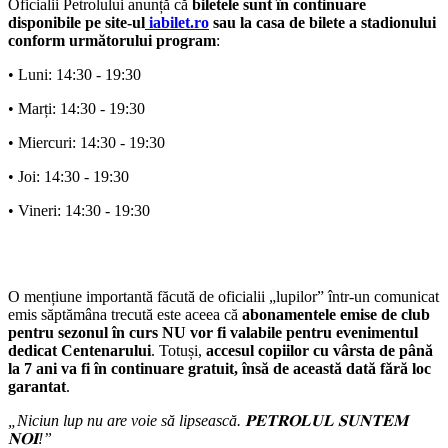
Oficialii Petrolului anunță că
biletele sunt în continuare
disponibile pe site-ul
iabilet.r
o
sau la casa de bilete a stadionului
conform următorului program
:
• Luni: 14:30 - 19:30
• Marți: 14:30 - 19:30
• Miercuri: 14:30 - 19:30
• Joi: 14:30 - 19:30
• Vineri: 14:30 - 19:30
O mențiune importantă făcută de oficialii „lupilor” într-un comunicat
emis săptămâna trecută este aceea că
abonamentele emise de club
pentru sezonul în curs NU vor fi valabile pentru evenimentul
dedicat Centenarului
. Totuși,
accesul copiilor cu vârsta de până
la 7 ani va fi în continuare gratuit, însă de această dată fără loc
garantat
.
„Niciun lup nu are voie să lipsească. 𝐏𝐄𝐓𝐑𝐎𝐋𝐔𝐋 𝐒𝐔𝐍𝐓𝐄𝐌
𝐍𝐎𝐈!”