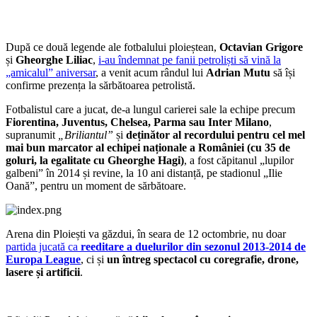
După ce două legende ale fotbalului ploieștean,
Octavian Grigore
și
Gheorghe Liliac
,
i-au îndemnat pe fanii petroliști să vină la
„amicalul” aniversar
, a venit acum rândul lui
Adrian Mutu
să își
confirme prezența la sărbătoarea petrolistă.
Fotbalistul care a jucat, de-a lungul carierei sale la echipe precum
Fiorentina, Juventus, Chelsea, Parma sau Inter Milano
,
supranumit
„Briliantul”
și
deținător al recordului pentru cel mel
mai bun marcator al echipei naționale a României (cu 35 de
goluri, la egalitate cu Gheorghe Hagi)
, a fost căpitanul „lupilor
galbeni” în 2014 și revine, la 10 ani distanță, pe stadionul „Ilie
Oană”, pentru un moment de sărbătoare.
Arena din Ploiești va găzdui, în seara de 12 octombrie, nu doar
partida jucată ca
reeditare a duelurilor din sezonul 2013-2014 de
Europa League
, ci și
un întreg spectacol cu coregrafie, drone,
lasere și artificii
.