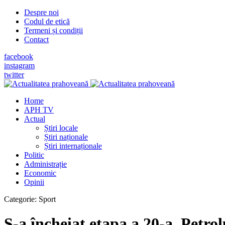
Despre noi
Codul de etică
Termeni și condiții
Contact
facebook
instagram
twitter
Home
APH TV
Actual
Știri locale
Știri naționale
Știri internaționale
Politic
Administrație
Economic
Opinii
Categorie:
Sport
S-a încheiat etapa a 20-a. Petrolu