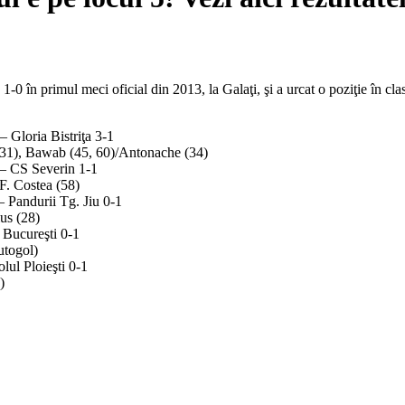
1-0 în primul meci oficial din 2013, la Galaţi, şi a urcat o poziţie în clas
 Gloria Bistriţa 3-1
(31), Bawab (45, 60)/Antonache (34)
– CS Severin 1-1
/F. Costea (58)
 Pandurii Tg. Jiu 0-1
us (28)
Bucureşti 0-1
utogol)
olul Ploieşti 0-1
)