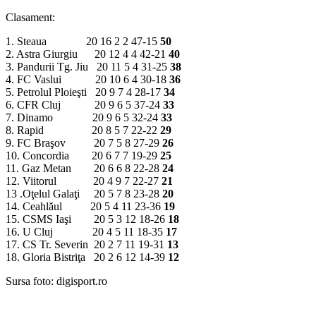
Clasament:
1. Steaua 20 16 2 2 47-15
50
2. Astra Giurgiu 20 12 4 4 42-21
40
3. Pandurii Tg. Jiu 20 11 5 4 31-25
38
4. FC Vaslui 20 10 6 4 30-18
36
5. Petrolul Ploieşti 20 9 7 4 28-17
34
6. CFR Cluj 20 9 6 5 37-24
33
7. Dinamo 20 9 6 5 32-24
33
8. Rapid 20 8 5 7 22-22
29
9. FC Braşov 20 7 5 8 27-29
26
10. Concordia 20 6 7 7 19-29
25
11. Gaz Metan 20 6 6 8 22-28
24
12. Viitorul 20 4 9 7 22-27
21
13 .Oţelul Galaţi 20 5 7 8 23-28
20
14. Ceahlăul 20 5 4 11 23-36
19
15. CSMS Iaşi 20 5 3 12 18-26
18
16. U Cluj 20 4 5 11 18-35
17
17. CS Tr. Severin 20 2 7 11 19-31
13
18. Gloria Bistriţa 20 2 6 12 14-39
12
Sursa foto: digisport.ro