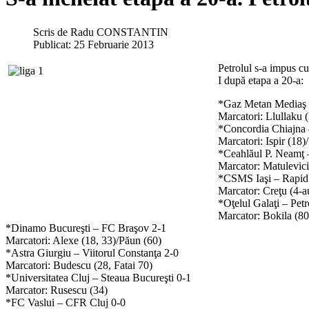
Scris de
Radu CONSTANTIN
Publicat: 25 Februarie 2013
Petrolul s-a impus cu 
I după etapa a 20-a:
*Gaz Metan Mediaş –
Marcatori: Llullaku 
*Concordia Chiajna 
Marcatori: Ispir (18)
*Ceahlăul P. Neamţ –
Marcator: Matulevici
*CSMS Iaşi – Rapid 
Marcator: Creţu (4-a
*Oţelul Galaţi – Petr
Marcator: Bokila (80
*Dinamo Bucureşti – FC Braşov 2-1
Marcatori: Alexe (18, 33)/Păun (60)
*Astra Giurgiu – Viitorul Constanţa 2-0
Marcatori: Budescu (28, Fatai 70)
*Universitatea Cluj – Steaua Bucureşti 0-1
Marcator: Rusescu (34)
*FC Vaslui – CFR Cluj 0-0