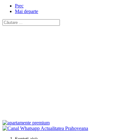
Prec
Mai departe
Sunteți aici: