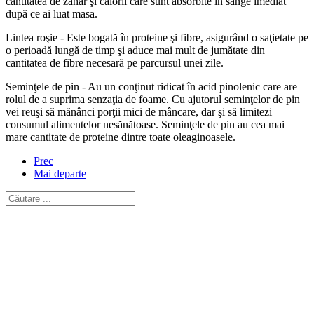
cantitatea de zahăr şi calorii care sunt absorbite în sânge imediat
după ce ai luat masa.
Lintea roşie - Este bogată în proteine şi fibre, asigurând o saţietate pe
o perioadă lungă de timp şi aduce mai mult de jumătate din
cantitatea de fibre necesară pe parcursul unei zile.
Seminţele de pin - Au un conţinut ridicat în acid pinolenic care are
rolul de a suprima senzaţia de foame. Cu ajutorul seminţelor de pin
vei reuşi să mănânci porţii mici de mâncare, dar şi să limitezi
consumul alimentelor nesănătoase. Seminţele de pin au cea mai
mare cantitate de proteine dintre toate oleaginoasele.
Prec
Mai departe