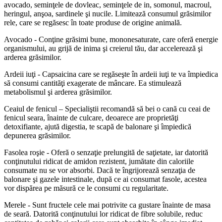
avocado, seminţele de dovleac, seminţele de in, somonul, macroul,
heringul, anşoa, sardinele şi nucile. Limitează consumul grăsimilor
rele, care se regăsesc în toate produse de origine animală.
Avocado - Conţine grăsimi bune, mononesaturate, care oferă energie
organismului, au grijă de inima şi creierul tău, dar accelerează şi
arderea grăsimilor.
Ardeii iuţi - Capsaicina care se regăseşte în ardeii iuţi te va împiedica
să consumi cantităţi exagerate de mâncare. Ea stimulează
metabolismul şi arderea grăsimilor.
Ceaiul de fenicul – Specialiştii recomandă să bei o cană cu ceai de
fenicul seara, înainte de culcare, deoarece are proprietăţi
detoxifiante, ajută digestia, te scapă de balonare şi împiedică
depunerea grăsimilor.
Fasolea roşie - Oferă o senzaţie prelungită de saţietate, iar datorită
conţinutului ridicat de amidon rezistent, jumătate din caloriile
consumate nu se vor absorbi. Dacă te îngrijorează senzaţia de
balonare şi gazele intestinale, după ce ai consumat fasole, acestea
vor dispărea pe măsură ce le consumi cu regularitate.
Merele - Sunt fructele cele mai potrivite ca gustare înainte de masa
de seară. Datorită conţinutului lor ridicat de fibre solubile, reduc