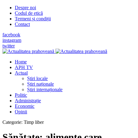
Despre noi
Codul de etică
Termeni și condiții
Contact
facebook
instagram
twitter
Home
APH TV
Actual
Știri locale
Știri naționale
Știri internaționale
Politic
Administrație
Economic
Opinii
Categorie:
Timp liber
Sănătate: alimente care