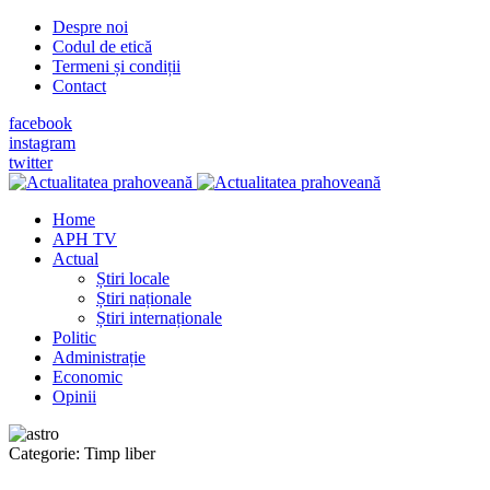
Despre noi
Codul de etică
Termeni și condiții
Contact
facebook
instagram
twitter
Home
APH TV
Actual
Știri locale
Știri naționale
Știri internaționale
Politic
Administrație
Economic
Opinii
Categorie:
Timp liber