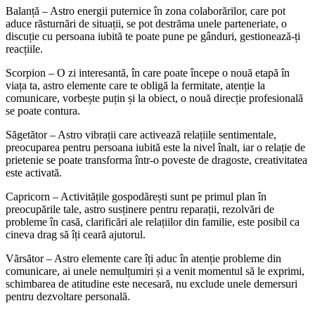
Balanță – Astro energii puternice în zona colaborărilor, care pot
aduce răsturnări de situații, se pot destrăma unele parteneriate, o
discuție cu persoana iubită te poate pune pe gânduri, gestionează-ți
reacțiile.
Scorpion – O zi interesantă, în care poate începe o nouă etapă în
viața ta, astro elemente care te obligă la fermitate, atenție la
comunicare, vorbește puțin și la obiect, o nouă direcție profesională
se poate contura.
Săgetător – Astro vibrații care activează relațiile sentimentale,
preocuparea pentru persoana iubită este la nivel înalt, iar o relație de
prietenie se poate transforma într-o poveste de dragoste, creativitatea
este activată.
Capricorn – Activitățile gospodărești sunt pe primul plan în
preocupările tale, astro susținere pentru reparații, rezolvări de
probleme în casă, clarificări ale relațiilor din familie, este posibil ca
cineva drag să îți ceară ajutorul.
Vărsător – Astro elemente care îți aduc în atenție probleme din
comunicare, ai unele nemulțumiri și a venit momentul să le exprimi,
schimbarea de atitudine este necesară, nu exclude unele demersuri
pentru dezvoltare personală.