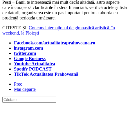
Pești – Banii te interesează mai mult decât altădată, astro aspecte
care încurajează clarificările în sfera financiară, verifică actele și lista
de datorii, organizarea este un pas important pentru a aborda cu
prudență perioada următoare.
CITEȘTE ȘI:
Concurs internațional de gimnastică artistică, în
weekend, la Ploiești
Facebook.com/actualitateaprahoveana.ro
instagram.com
twitter.com
Google Business
Youtube Actualitatea
Spotify PODCAST
TikTok Actualitatea Prahoveană
Prec
Mai departe