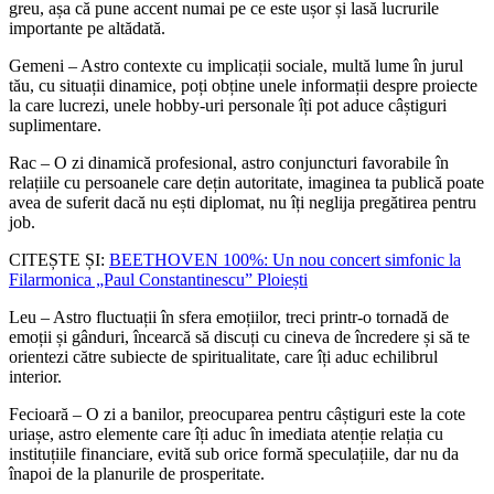
greu, așa că pune accent numai pe ce este ușor și lasă lucrurile
importante pe altădată.
Gemeni – Astro contexte cu implicații sociale, multă lume în jurul
tău, cu situații dinamice, poți obține unele informații despre proiecte
la care lucrezi, unele hobby-uri personale îți pot aduce câștiguri
suplimentare.
Rac – O zi dinamică profesional, astro conjuncturi favorabile în
relațiile cu persoanele care dețin autoritate, imaginea ta publică poate
avea de suferit dacă nu ești diplomat, nu îți neglija pregătirea pentru
job.
CITEȘTE ȘI:
BEETHOVEN 100%: Un nou concert simfonic la
Filarmonica „Paul Constantinescu” Ploiești
Leu – Astro fluctuații în sfera emoțiilor, treci printr-o tornadă de
emoții și gânduri, încearcă să discuți cu cineva de încredere și să te
orientezi către subiecte de spiritualitate, care îți aduc echilibrul
interior.
Fecioară – O zi a banilor, preocuparea pentru câștiguri este la cote
uriașe, astro elemente care îți aduc în imediata atenție relația cu
instituțiile financiare, evită sub orice formă speculațiile, dar nu da
înapoi de la planurile de prosperitate.