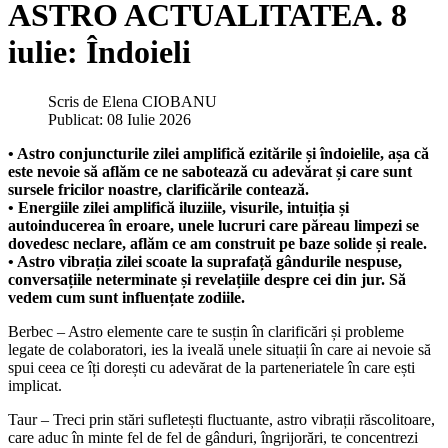
ASTRO ACTUALITATEA. 8
iulie: Îndoieli
Scris de
Elena CIOBANU
Publicat: 08 Iulie 2026
• Astro conjuncturile zilei amplifică ezitările și îndoielile, așa că
este nevoie să aflăm ce ne sabotează cu adevărat și care sunt
sursele fricilor noastre, clarificările contează.
• Energiile zilei amplifică iluziile, visurile, intuiția și
autoinducerea în eroare, unele lucruri care păreau limpezi se
dovedesc neclare, aflăm ce am construit pe baze solide și reale.
• Astro vibrația zilei scoate la suprafață gândurile nespuse,
conversațiile neterminate și revelațiile despre cei din jur. Să
vedem cum sunt influențate zodiile.
Berbec – Astro elemente care te susțin în clarificări și probleme
legate de colaboratori, ies la iveală unele situații în care ai nevoie să
spui ceea ce îți dorești cu adevărat de la parteneriatele în care ești
implicat.
Taur – Treci prin stări sufletești fluctuante, astro vibrații răscolitoare,
care aduc în minte fel de fel de gânduri, îngrijorări, te concentrezi