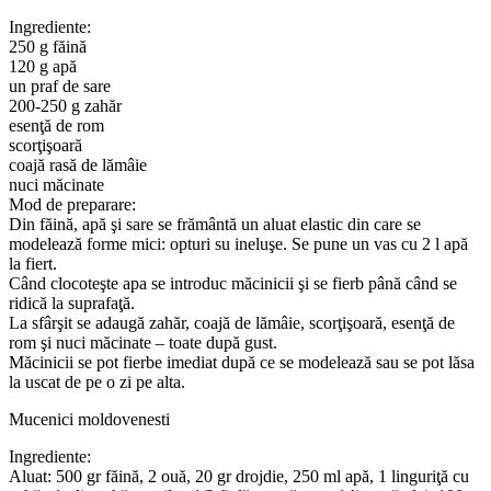
Ingrediente:
250 g făină
120 g apă
un praf de sare
200-250 g zahăr
esenţă de rom
scorţişoară
coajă rasă de lămâie
nuci măcinate
Mod de preparare:
Din făină, apă şi sare se frământă un aluat elastic din care se
modelează forme mici: opturi su ineluşe. Se pune un vas cu 2 l apă
la fiert.
Când clocoteşte apa se introduc măcinicii şi se fierb până când se
ridică la suprafaţă.
La sfârşit se adaugă zahăr, coajă de lămâie, scorţişoară, esenţă de
rom şi nuci măcinate – toate după gust.
Măcinicii se pot fierbe imediat după ce se modelează sau se pot lăsa
la uscat de pe o zi pe alta.
Mucenici moldovenesti
Ingrediente:
Aluat: 500 gr făină, 2 ouă, 20 gr drojdie, 250 ml apă, 1 linguriţă cu