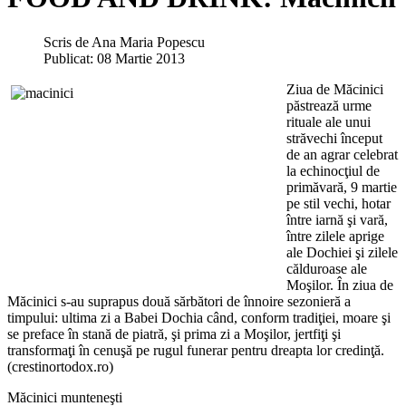
Scris de
Ana Maria Popescu
Publicat: 08 Martie 2013
Ziua de Măcinici
păstrează urme
rituale ale unui
străvechi început
de an agrar celebrat
la echinocţiul de
primăvară, 9 martie
pe stil vechi, hotar
între iarnă şi vară,
între zilele aprige
ale Dochiei şi zilele
călduroase ale
Moşilor. În ziua de
Măcinici s-au suprapus două sărbători de înnoire sezonieră a
timpului: ultima zi a Babei Dochia când, conform tradiţiei, moare şi
se preface în stană de piatră, şi prima zi a Moşilor, jertfiţi şi
transformaţi în cenuşă pe rugul funerar pentru dreapta lor credinţă.
(crestinortodox.ro)
Măcinici munteneşti