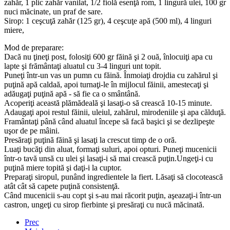
zahăr, 1 plic zahăr vanilat, 1/2 fiolă esenţă rom, 1 lingură ulei, 100 gr
nuci măcinate, un praf de sare.
Sirop: 1 ceşcuţă zahăr (125 gr), 4 ceşcuţe apă (500 ml), 4 linguri
miere,
Mod de preparare:
Dacă nu ţineţi post, folosiţi 600 gr făină şi 2 ouă, înlocuiţi apa cu
lapte şi frământaţi aluatul cu 3-4 linguri unt topit.
Puneţi într-un vas un pumn cu făină. Înmoiaţi drojdia cu zahărul şi
puţină apă caldaă, apoi turnaţi-le în mijlocul făinii, amestecaţi şi
adăugaţi puţină apă - să fie ca o smântână.
Acoperiţi această plămădeală şi lasaţi-o să crească 10-15 minute.
Adaugaţi apoi restul făinii, uleiul, zahărul, mirodeniile şi apa călduţă.
Framântaţi până când aluatul începe să facă başici şi se dezlipeşte
uşor de pe mâini.
Presăraţi puţină făină şi lasaţi la crescut timp de o oră.
Luaţi bucăţi din aluat, formaţi suluri, apoi opturi. Puneţi mucenicii
într-o tavă unsă cu ulei şi lasaţi-i să mai crească puţin.Ungeţi-i cu
puţină miere topită şi daţi-i la cuptor.
Preparaţi siropul, punând ingredientele la fiert. Lăsaţi să clocotească
atât cât să capete puţină consistenţă.
Când mucenicii s-au copt şi s-au mai răcorit puţin, aşeazaţi-i într-un
castron, ungeţi cu sirop fierbinte şi presăraţi cu nucă măcinată.
Prec