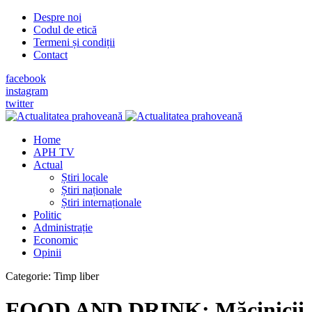
Despre noi
Codul de etică
Termeni și condiții
Contact
facebook
instagram
twitter
Home
APH TV
Actual
Știri locale
Știri naționale
Știri internaționale
Politic
Administrație
Economic
Opinii
Categorie:
Timp liber
FOOD AND DRINK: Măcinicii