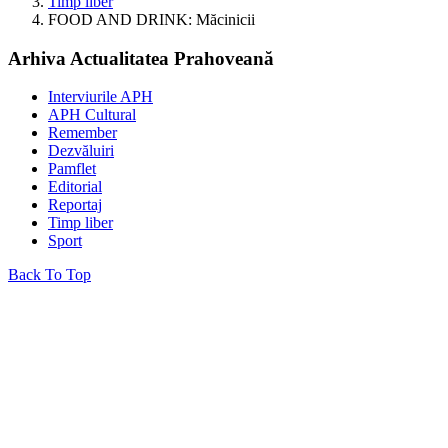
Timp liber
FOOD AND DRINK: Măcinicii
Arhiva Actualitatea Prahoveană
Interviurile APH
APH Cultural
Remember
Dezvăluiri
Pamflet
Editorial
Reportaj
Timp liber
Sport
Back To Top