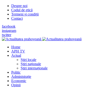
Despre noi
Codul de etică
Termeni și condiții
Contact
facebook
instagram
twitter
Home
APH TV
Actual
Știri locale
Știri naționale
Știri internaționale
Politic
Administrație
Economic
Opinii