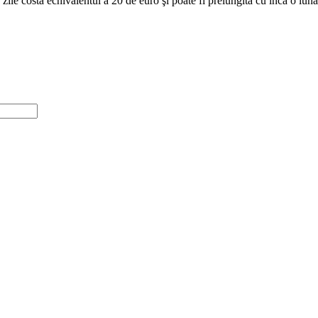
e zile costă echivalentul a 20 de euro şi poate fi prelungită cu încă o l