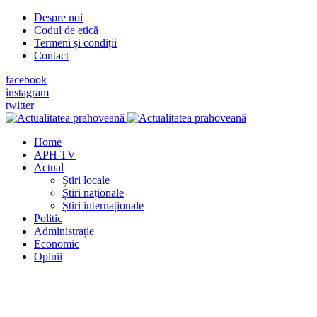
Despre noi
Codul de etică
Termeni și condiții
Contact
facebook
instagram
twitter
Home
APH TV
Actual
Știri locale
Știri naționale
Știri internaționale
Politic
Administrație
Economic
Opinii