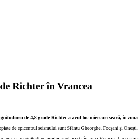
de Richter în Vrancea
itudinea de 4,8 grade Richter a avut loc miercuri seară, în zona
opiate de epicentrul seismului sunt Sfântu Gheorghe, Focșani și Onești.
tremur, ca magnitudine, produs anul acesta în zona Vrancea. Un seism de