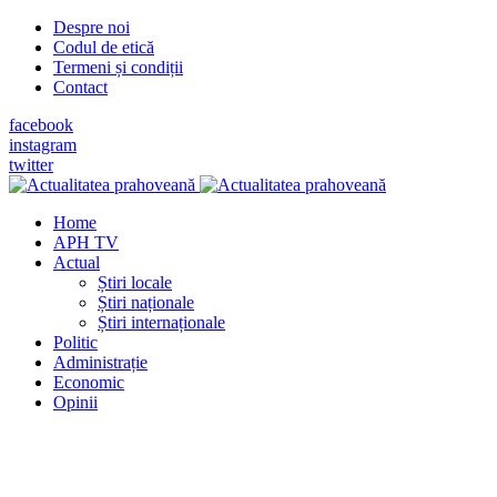
Despre noi
Codul de etică
Termeni și condiții
Contact
facebook
instagram
twitter
Home
APH TV
Actual
Știri locale
Știri naționale
Știri internaționale
Politic
Administrație
Economic
Opinii