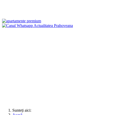
Sunteți aici:
Acasă