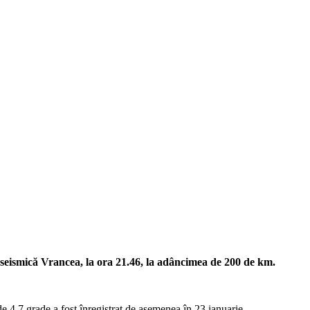
 seismică Vrancea,
la ora 21.46, la adâncimea de 200 de km.
 4,7 grade a fost înregistrat de asemenea în 23 ianuarie.