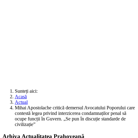
Sunteți aici:
Acasă
Actual
Mihai Apostolache critică demersul Avocatului Poporului care
contestă legea privind interzicerea condamnaților penal să
ocupe funcții în Guvern. „Se pun în discuție standarde de
civilizație”
Arhiva Actualitatea Prahoveană