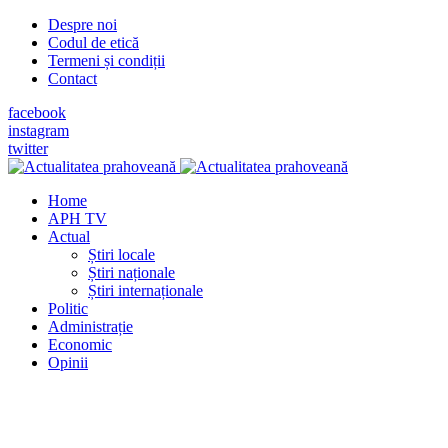
Despre noi
Codul de etică
Termeni și condiții
Contact
facebook
instagram
twitter
Home
APH TV
Actual
Știri locale
Știri naționale
Știri internaționale
Politic
Administrație
Economic
Opinii