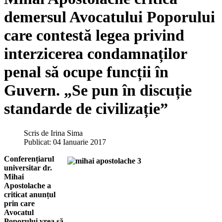
demersul Avocatului Poporului
care contestă legea privind
interzicerea condamnaților
penal să ocupe funcții în
Guvern. „Se pun în discuție
standarde de civilizație”
Scris de
Irina Sima
Publicat: 04 Ianuarie 2017
Conferențiarul
universitar dr.
Mihai
Apostolache a
criticat anunțul
prin care
Avocatul
Poporului vrea să