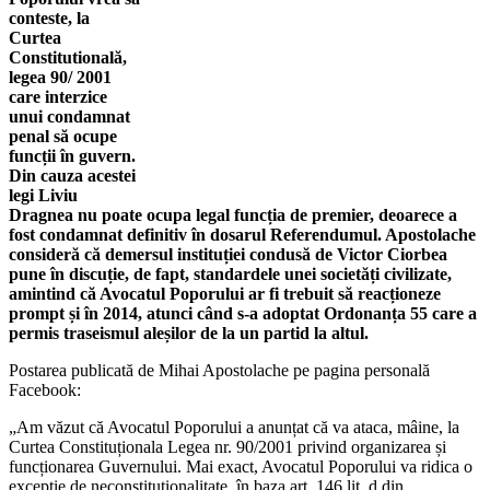
conteste, la
Curtea
Constitutională,
legea 90/ 2001
care interzice
unui condamnat
penal să ocupe
funcții în guvern.
Din cauza acestei
legi Liviu
Dragnea nu poate ocupa legal funcția de premier, deoarece a
fost condamnat definitiv în dosarul Referendumul. Apostolache
consideră că demersul instituției condusă de Victor Ciorbea
pune în discuție, de fapt, standardele unei societăți civilizate,
amintind că Avocatul Poporului ar fi trebuit să reacționeze
prompt și în 2014, atunci când s-a adoptat Ordonanța 55 care a
permis traseismul aleșilor de la un partid la altul.
Postarea publicată de Mihai Apostolache pe pagina personală
Facebook:
„Am văzut că Avocatul Poporului a anunțat că va ataca, mâine, la
Curtea Constituționala Legea nr. 90/2001 privind organizarea și
funcționarea Guvernului. Mai exact, Avocatul Poporului va ridica o
excepție de neconstituționalitate, în baza art. 146 lit. d din