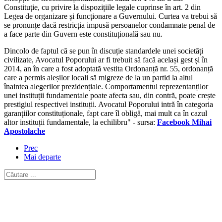
Constituție, cu privire la dispozițiile legale cuprinse în art. 2 din
Legea de organizare și funcționare a Guvernului. Curtea va trebui să
se pronunțe dacă restricția impusă persoanelor condamnate penal de
a face parte din Guvern este constituțională sau nu.
Dincolo de faptul că se pun în discuție standardele unei societăți
civilizate, Avocatul Poporului ar fi trebuit să facă același gest și în
2014, an în care a fost adoptată vestita Ordonanță nr. 55, ordonanță
care a permis aleșilor locali să migreze de la un partid la altul
înaintea alegerilor prezidențiale. Comportamentul reprezentanților
unei instituții fundamentale poate afecta sau, din contră, poate crește
prestigiul respectivei instituții. Avocatul Poporului intră în categoria
garanțiilor constituționale, fapt care îl obligă, mai mult ca în cazul
altor instituții fundamentale, la echilibru" - sursa:
Facebook Mihai
Apostolache
Prec
Mai departe