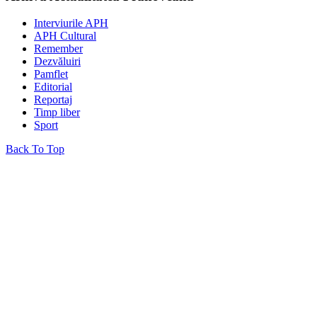
Interviurile APH
APH Cultural
Remember
Dezvăluiri
Pamflet
Editorial
Reportaj
Timp liber
Sport
Back To Top