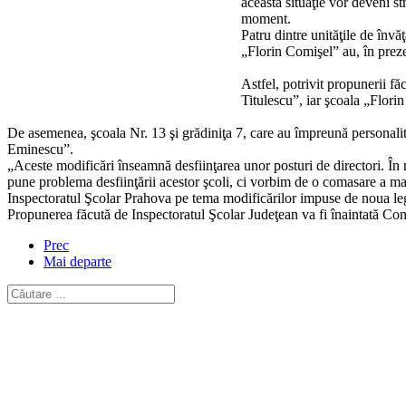
această situaţie vor deveni s
moment.
Patru dintre unităţile de învă
„Florin Comişel” au, în preze
Astfel, potrivit propunerii f
Titulescu”, iar şcoala „Flori
De asemenea, şcoala Nr. 13 şi grădiniţa 7, care au împreună personalita
Eminescu”.
„Aceste modificări înseamnă desfiinţarea unor posturi de directori. În r
pune problema desfiinţării acestor şcoli, ci vorbim de o comasare a man
Inspectoratul Şcolar Prahova pe tema modificărilor impuse de noua leg
Propunerea făcută de Inspectoratul Şcolar Judeţean va fi înaintată Cons
Prec
Mai departe