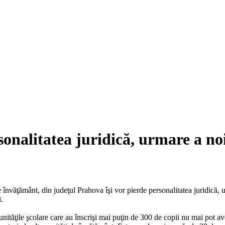
sonalitatea juridică, urmare a noi
nvăţământ, din judeţul Prahova îşi vor pierde personalitatea juridică, ur
i.
 unităţile şcolare care au înscrişi mai puţin de 300 de copii nu mai pot ave