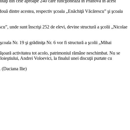
unităţi din cele aproape 240 care funcţionează în Prahova în acest
ar două dintre acestea, respectiv şcoala „Enăchiţă Văcărescu” şi şcoala
cu”, unde sunt înscrişi 252 de elevi, devine structură a şcolii „Nicolae
oala Nr. 19 şi grădiniţa Nr. 6 vor fi structură a şcolii „Mihai
esfăşoară activitatea tot acolo, patrimoniul rămâne neschimbat. Nu se
ieştiului, Andrei Voloevici, la finalul unei discuţii purtate cu
. (Daciana Ilie)