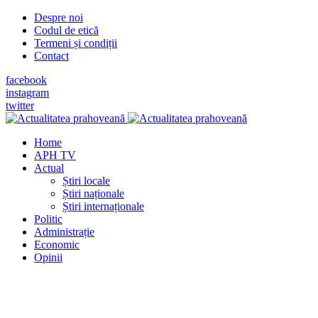
Despre noi
Codul de etică
Termeni și condiții
Contact
facebook
instagram
twitter
Home
APH TV
Actual
Știri locale
Știri naționale
Știri internaționale
Politic
Administrație
Economic
Opinii