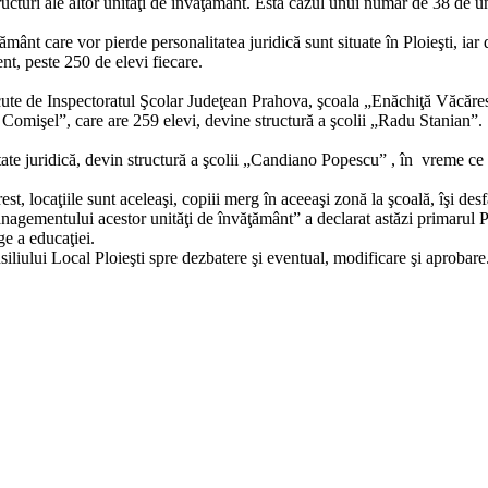
tructuri ale altor unităţi de învăţământ. Esta cazul unui număr de 38 de 
ţământ care vor pierde personalitatea juridică sunt situate în Ploieşti, i
nt, peste 250 de elevi fiecare.
ăcute de Inspectoratul Şcolar Judeţean Prahova, şcoala „Enăchiţă Văcăres
n Comişel”, care are 259 elevi, devine structură a şcolii „Radu Stanian”.
te juridică, devin structură a şcolii „Candiano Popescu” , în vreme ce şc
est, locaţiile sunt aceleaşi, copiii merg în aceeaşi zonă la şcoală, îşi d
agementului acestor unităţi de învăţământ” a declarat astăzi primarul Plo
e a educaţiei.
iliului Local Ploieşti spre dezbatere şi eventual, modificare şi aprobare