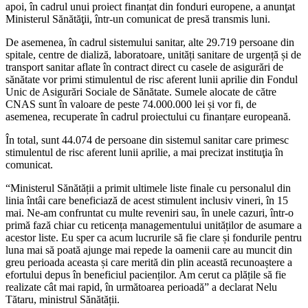
apoi, în cadrul unui proiect finanțat din fonduri europene, a anunţat
Ministerul Sănătăţii, într-un comunicat de presă transmis luni.
De asemenea, în cadrul sistemului sanitar, alte 29.719 persoane din
spitale, centre de dializă, laboratoare, unități sanitare de urgență și de
transport sanitar aflate în contract direct cu casele de asigurări de
sănătate vor primi stimulentul de risc aferent lunii aprilie din Fondul
Unic de Asigurări Sociale de Sănătate. Sumele alocate de către
CNAS sunt în valoare de peste 74.000.000 lei și vor fi, de
asemenea, recuperate în cadrul proiectului cu finanțare europeană.
În total, sunt 44.074 de persoane din sistemul sanitar care primesc
stimulentul de risc aferent lunii aprilie, a mai precizat instituţia în
comunicat.
“Ministerul Sănătății a primit ultimele liste finale cu personalul din
linia întâi care beneficiază de acest stimulent inclusiv vineri, în 15
mai. Ne-am confruntat cu multe reveniri sau, în unele cazuri, într-o
primă fază chiar cu reticența managementului unităților de asumare a
acestor liste. Eu sper ca acum lucrurile să fie clare și fondurile pentru
luna mai să poată ajunge mai repede la oamenii care au muncit din
greu perioada aceasta și care merită din plin această recunoaștere a
efortului depus în beneficiul pacienților. Am cerut ca plățile să fie
realizate cât mai rapid, în următoarea perioadă” a declarat Nelu
Tătaru, ministrul Sănătății.