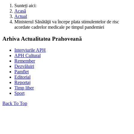
Sunteți aici:
Acasă
Actual
Ministerul Sănătăţii va începe plata stimulentelor de risc
acordate cadrelor medicale pe timpul pandemiei
Arhiva Actualitatea Prahoveană
Interviurile APH
APH Cultural
Remember
Dezvăluiri
Pamflet
Editorial
Reportaj
Timp liber
Sport
Back To Top