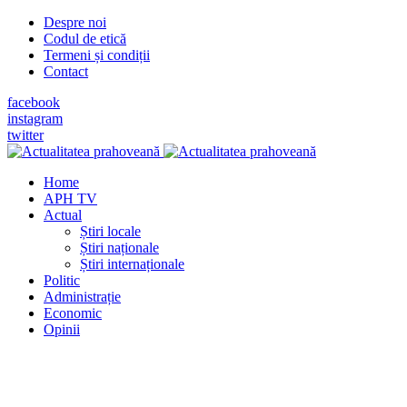
Despre noi
Codul de etică
Termeni și condiții
Contact
facebook
instagram
twitter
Home
APH TV
Actual
Știri locale
Știri naționale
Știri internaționale
Politic
Administrație
Economic
Opinii