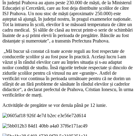
în județul Prahova au ajuns peste 230.000 de măști, de la Ministerul
Educației și Cercetării, care au fost deja distribuite școlilor de către
ISJ Prahova. Un nou stoc de măști (aproximativ 250.000) este
așteptat să ajungă, în județul nostru, în pragul examenelor naționale.
Tot la intrarea în școli, elevilor li se măsoară temperatura de către un
cadru medical. Și sălile de clasă au trecut printr-o serie de schimbări
înainte de a-și primi elevii în perioada de pregătire. Băncile au fost
distanțate și numerotate", a transmis Prefectura Prahova.
„Mă bucur să constat că toate aceste reguli au fost respectate de
conducerile școlilor și au fost puse în practică. Același lucru l-am
văzut și în rândul elevilor care au înțeles situația și s-au adaptat
noilor condiții de studiu. Însă rigorile trebuie respectate și dincolo de
zidurile școlilor pentru că virusul nu are «granițe». Astfel de
verificări vor continua în perioada următoare pentru că ne dorim un
sfârșit de an fără probleme de sănătate în rândul elevilor și cadrelor
didactice“, a declarat prefectul de Prahova, Cristian Ionescu, în urma
verificărilor de marți.
Activitățile de pregătire se vor derula până pe 12 iunie.