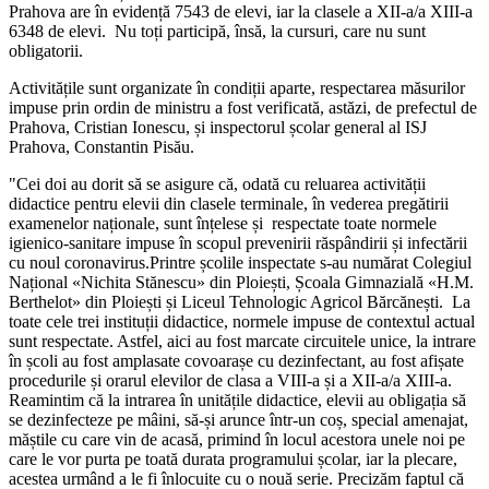
Prahova are în evidență 7543 de elevi, iar la clasele a XII-a/a XIII-a
6348 de elevi. Nu toți participă, însă, la cursuri, care nu sunt
obligatorii.
Activitățile sunt organizate în condiții aparte, respectarea măsurilor
impuse prin ordin de ministru a fost verificată, astăzi, de prefectul de
Prahova, Cristian Ionescu, și inspectorul școlar general al ISJ
Prahova, Constantin Pisău.
"Cei doi au dorit să se asigure că, odată cu reluarea activității
didactice pentru elevii din clasele terminale, în vederea pregătirii
examenelor naționale, sunt înțelese și respectate toate normele
igienico-sanitare impuse în scopul prevenirii răspândirii și infectării
cu noul coronavirus.Printre școlile inspectate s-au numărat Colegiul
Național «Nichita Stănescu» din Ploiești, Școala Gimnazială «H.M.
Berthelot» din Ploiești și Liceul Tehnologic Agricol Bărcănești. La
toate cele trei instituții didactice, normele impuse de contextul actual
sunt respectate. Astfel, aici au fost marcate circuitele unice, la intrare
în școli au fost amplasate covoarașe cu dezinfectant, au fost afișate
procedurile și orarul elevilor de clasa a VIII-a și a XII-a/a XIII-a.
Reamintim că la intrarea în unitățile didactice, elevii au obligația să
se dezinfecteze pe mâini, să-și arunce într-un coș, special amenajat,
măștile cu care vin de acasă, primind în locul acestora unele noi pe
care le vor purta pe toată durata programului școlar, iar la plecare,
acestea urmând a le fi înlocuite cu o nouă serie. Precizăm faptul că