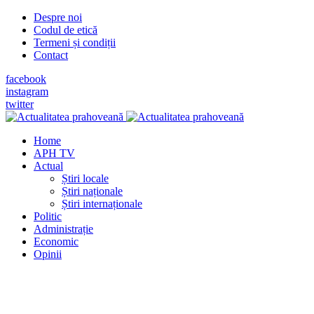
Despre noi
Codul de etică
Termeni și condiții
Contact
facebook
instagram
twitter
Home
APH TV
Actual
Știri locale
Știri naționale
Știri internaționale
Politic
Administrație
Economic
Opinii