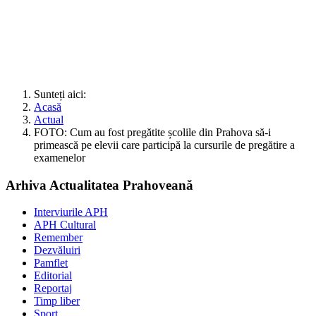
Sunteți aici:
Acasă
Actual
FOTO: Cum au fost pregătite școlile din Prahova să-i
primească pe elevii care participă la cursurile de pregătire a
examenelor
Arhiva Actualitatea Prahoveană
Interviurile APH
APH Cultural
Remember
Dezvăluiri
Pamflet
Editorial
Reportaj
Timp liber
Sport