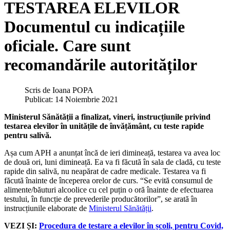
TESTAREA ELEVILOR
Documentul cu indicațiile
oficiale. Care sunt
recomandările autorităților
Scris de
Ioana POPA
Publicat: 14 Noiembrie 2021
Ministerul Sănătății a finalizat, vineri, instrucțiunile privind
testarea elevilor în unitățile de învățământ, cu teste rapide
pentru salivă.
Așa cum APH a anunțat încă de ieri dimineață, testarea va avea loc
de două ori, luni dimineață. Ea va fi făcută în sala de cladă, cu teste
rapide din salivă, nu neapărat de cadre medicale. Testarea va fi
făcută înainte de începerea orelor de curs. “Se evită consumul de
alimente/băuturi alcoolice cu cel puțin o oră înainte de efectuarea
testului, în funcție de prevederile producătorilor”, se arată în
instrucțiunile elaborate de
Ministerul Sănătății
.
VEZI ȘI:
Procedura de testare a elevilor în școli, pentru Covid,