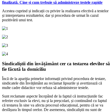
finalizată. Cine și cum trebuie să administreze testele rapide
Acestea cuprind și indicații cu privire la realizarea efectivă a testelor
și interpretarea rezultatelor, dar și procedura de urmat în cazul
pozitivării unui test.
Sindicaliştii din învățământ cer ca testarea elevilor să
fie făcută la domiciliu
Încă de la apariția primelor informații privind procedura de testare,
sindicatele din Învățământ au reclamat lipsurile și avertizează că
multe cadre didactice vor refuza să administreze testele.
Sunt reclamate aspecte începând de la faptul că instrucțiunile fac
referire exclusiv la elevi, nu și la preșcolari, și continuând cu faptul
că testarea în sine va afecta procesul educațional, pentru că se va
desfășura în timpul orelor. De asemenea, sindicaliștii nu sunt de