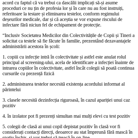
acord cu faptul că va trebui ca dascălii implicați să-și asume
proceduri ce nu țin de profesia lor și în care nu au fost instruiți,
referitoare la testare și eliminarea testelor, conform regimului
deșeurilor medicale, dar și că aceștia se vor expune riscului de
infectare fără niciun fel de echipament de protecție.
“Inclusiv Societatea Medicilor din Colectivitățile de Copii și Tineri a
solicitat ca testele să fie făcute în familie, prezentând dezavantajele
administrării acestora în școli:
1. copiii cu infecție intră în colectivitate și astfel este anulat rolul
principal al screening-ului, acela de identificare a infecției înainte de
intrarea copiilor în colectivitate, astfel încât colegii să poată continua
cursurile cu prezență fizică
2. administrarea testelor necesită existența acordului informat al
părintelui
3. clasele necesită dezinfecția riguroasă, în cazul apariției unui caz
pozitiv
4. în izolator pot fi prezenți simultan mai mulți elevi cu test pozitiv
5. colegii de clasă ai unui copil depistat pozitiv în clasă vor fi
considerați contacți direcți, deoarece au stat împreună fără mască în
spațiu închis, și vor trebui să treacă în on-line