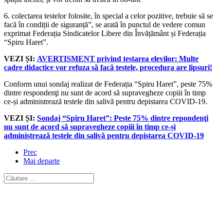
6. colectarea testelor folosite, în special a celor pozitive, trebuie să se
facă în condiții de siguranță”, se arată în punctul de vedere comun
exprimat Federația Sindicatelor Libere din Învățământ și Federația
“Spiru Haret”.
VEZI ȘI:
AVERTISMENT privind testarea elevilor: Multe
cadre didactice vor refuza să facă testele, procedura are lipsuri!
Conform unui sondaj realizat de Federația “Spiru Haret”, peste 75%
dintre respondenţi nu sunt de acord să supravegheze copiii în timp
ce-și administrează testele din salivă pentru depistarea COVID-19.
VEZI ȘI:
Sondaj “Spiru Haret”: Peste 75% dintre repondenţi
nu sunt de acord să supravegheze copiii în timp ce-și
administrează testele din salivă pentru depistarea COVID-19
Prec
Mai departe