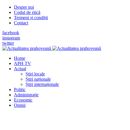
Despre noi
Codul de etică
Termeni și condiții
Contact
facebook
instagram
twitter
Home
APH TV
Actual
Știri locale
Știri naționale
Știri internaționale
Politic
Administrație
Economic
Opinii