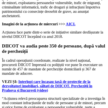
de minori, exploatarea persoanelor vulnerabile, trafic de migranți,
criminalitate informatică, trafic de droguri și infracțiuni împotriva
patrimoniului cu consecințe deosebit de grave, au anunțat
anchetatorii.
Imagini de la acțiunea de miercuri >>>
AICI.
Acțiunea face parte dintr-o serie de inițiative similare desfășurate la
nivelul DIICOT începând cu anul 2018.
DIICOT va audia peste 350 de persoane, după valul
de percheziții
În cadrul operațiunii coordonate, realizate la nivel național,
procurorii DIICOT împreună cu polițiștii vor pune în executare un
număr de 457 de mandate de percheziție domiciliară și 367 de
mandate de aducere.
VEZI ȘI:
Interlopi care încasau taxă de protecție de la
dezvoltatori imobiliari, săltați de DIICOT. Percheziții în
Prahova și București (video)
“Acțiunea relevă preocuparea structurii specializate de a investiga în
mod constant infracțiunile de trafic de persoane și de minori, precum
și orice forme de exploatare a persoanelor vulnerabile, parte a