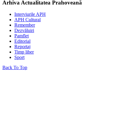
Arhiva Actualitatea Prahoveană
Interviurile APH
APH Cultural
Remember
Dezvăluiri
Pamflet
Editorial
Reportaj
Timp liber
Sport
Back To Top