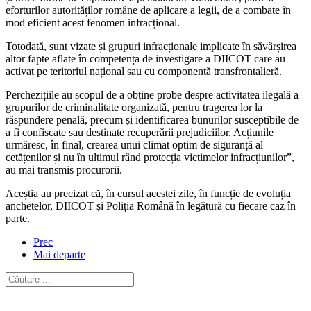
eforturilor autorităților române de aplicare a legii, de a combate în
mod eficient acest fenomen infracțional.
Totodată, sunt vizate și grupuri infracționale implicate în săvârșirea
altor fapte aflate în competența de investigare a DIICOT care au
activat pe teritoriul național sau cu componentă transfrontalieră.
Perchezițiile au scopul de a obține probe despre activitatea ilegală a
grupurilor de criminalitate organizată, pentru tragerea lor la
răspundere penală, precum și identificarea bunurilor susceptibile de
a fi confiscate sau destinate recuperării prejudiciilor. Acțiunile
urmăresc, în final, crearea unui climat optim de siguranță al
cetățenilor și nu în ultimul rând protecția victimelor infracțiunilor”,
au mai transmis procurorii.
Aceștia au precizat că, în cursul acestei zile, în funcție de evoluția
anchetelor, DIICOT și Poliția Română în legătură cu fiecare caz în
parte.
Prec
Mai departe