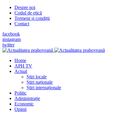
Despre noi
Codul de etică
Termeni și condiții
Contact
facebook
instagram
twitter
Home
APH TV
Actual
Știri locale
Știri naționale
Știri internaționale
Politic
Administrație
Economic
Opinii