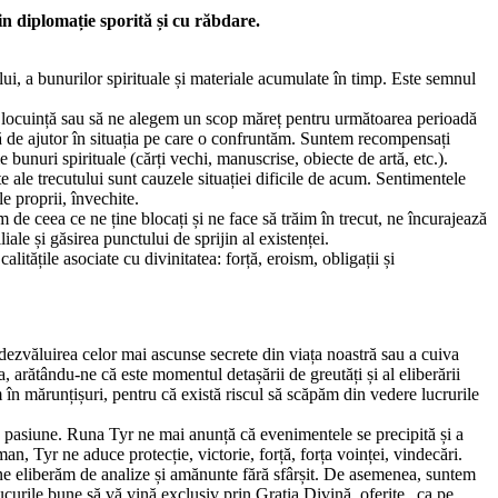
in diplomație sporită și cu răbdare.
ului, a bunurilor spirituale și materiale acumulate în timp. Este semnul
ă locuință sau să ne alegem un scop măreț pentru următoarea perioadă
ână de ajutor în situația pe care o confruntăm. Suntem recompensați
e bunuri spirituale (cărți vechi, manuscrise, obiecte de artă, etc.).
 ale trecutului sunt cauzele situației dificile de acum. Sentimentele
le proprii, învechite.
 de ceea ce ne ține blocați și ne face să trăim în trecut, ne încurajează
ale și găsirea punctului de sprijin al existenței.
alitățile asociate cu divinitatea: forță, eroism, obligații și
 dezvăluirea celor mai ascunse secrete din viața noastră sau a cuiva
, arătându-ne că este momentul detașării de greutăți și al eliberării
m în mărunțișuri, pentru că există riscul să scăpăm din vedere lucrurile
tă pasiune. Runa Tyr ne mai anunță că evenimentele se precipită și a
an, Tyr ne aduce protecție, victorie, forță, forța voinței, vindecări.
 ne eliberăm de analize și amănunte fără sfârșit. De asemenea, suntem
ucurile bune să vă vină exclusiv prin Grația Divină, oferite „ca pe