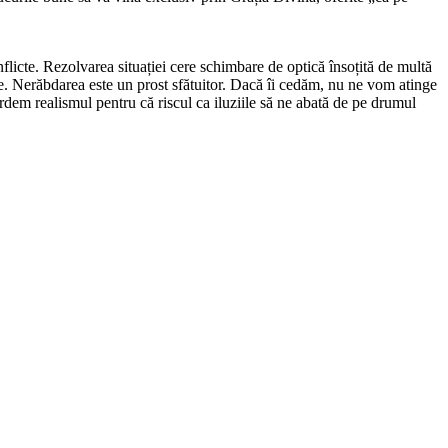
nflicte. Rezolvarea situației cere schimbare de optică însoțită de multă
e. Nerăbdarea este un prost sfătuitor. Dacă îi cedăm, nu ne vom atinge
erdem realismul pentru că riscul ca iluziile să ne abată de pe drumul