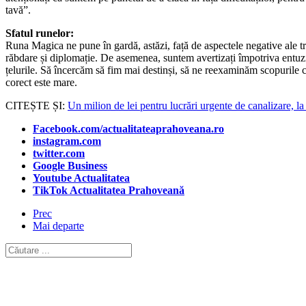
tavă”.
Sfatul runelor:
Runa Magica ne pune în gardă, astăzi, față de aspectele negative ale tre
răbdare și diplomație. De asemenea, suntem avertizați împotriva entuzi
țelurile. Să încercăm să fim mai destinși, să ne reexaminăm scopurile cu
corect este mare.
CITEȘTE ȘI:
Un milion de lei pentru lucrări urgente de canalizare, l
Facebook.com/actualitateaprahoveana.ro
instagram.com
twitter.com
Google Business
Youtube Actualitatea
TikTok Actualitatea Prahoveană
Prec
Mai departe