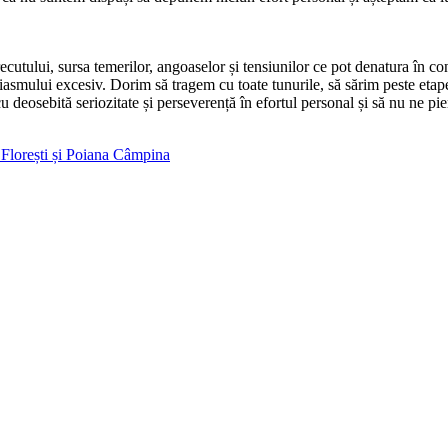
cutului, sursa temerilor, angoaselor și tensiunilor ce pot denatura în co
asmului excesiv. Dorim să tragem cu toate tunurile, să sărim peste etap
 deosebită seriozitate și perseverență în efortul personal și să nu ne pi
a Florești și Poiana Câmpina