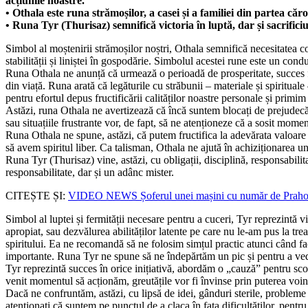
acțiunile noastre.
• Othala este runa strămoșilor, a casei și a familiei din partea că
• Runa Tyr (Thurisaz) semnifică victoria în luptă, dar și sacrifici
Simbol al moștenirii strămoșilor noștri, Othala semnifică necesitatea con
stabilității și liniștei în gospodărie. Simbolul acestei rune este un con
Runa Othala ne anunță că urmează o perioadă de prosperitate, succes f
din viață. Runa arată că legăturile cu străbunii – materiale și spiritua
pentru efortul depus fructificării calităților noastre personale și primim
Astăzi, runa Othala ne avertizează că încă suntem blocați de prejudecăți
sau situațiile frustrante vor, de fapt, să ne atenționeze că a sosit moment
Runa Othala ne spune, astăzi, că putem fructifica la adevărata valoare a
să avem spiritul liber. Ca talisman, Othala ne ajută în achiziționarea un
Runa Tyr (Thurisaz) vine, astăzi, cu obligații, disciplină, responsabilitate
responsabilitate, dar și un adânc mister.
CITEȘTE ȘI:
VIDEO NEWS Șoferul unei mașini cu număr de Prahov
Simbol al luptei și fermității necesare pentru a cuceri, Tyr reprezintă 
apropiat, sau dezvălurea abilităților latente pe care nu le-am pus la tr
spiritului. Ea ne recomandă să ne folosim simțul practic atunci când fac
importante. Runa Tyr ne spune să ne îndepărtăm un pic și pentru a ved
Tyr reprezintă succes în orice inițiativă, abordăm o „cauză” pentru sco
venit momentul să acționăm, greutățile vor fi învinse prin puterea voințe
Dacă ne confruntăm, astăzi, cu lipsă de idei, gânduri sterile, problem
atenționați că suntem pe punctul de a claca în fața dificultăților, pen