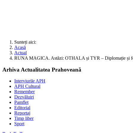
Sunteți aici:
Acasă
Actual
RUNA MAGICA. Astăzi: OTHALA și TYR – Diplomație și fe
Arhiva Actualitatea Prahoveană
Interviurile APH
APH Cultural
Remember
Dezvăluiri
Pamflet
Editorial
Reportaj
Timp liber
Sport