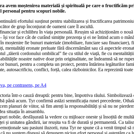
rora avem moștenirea materială și spirituală pe care o fructificăm pr
ul personal pentru scopuri nobile.
tinuării efortului susținut pentru stabilizarea și fructificarea patrimoni
ducător de grup înconjurat de oameni care îl ascultă.
inanciar și echilibru în viața personală. Reușim să achiziționăm o nou
le – își vor face cât de curând simițite prezența și ei ne întind acum o m
 în moștenire fie bunuri materiale (imobiliare, funciare sau financiare), fi
, mentalități eronate preluate fără discernământ sau că aspectele eronate
ul „tăierii cordonului ombilical” fie cu stilul de viață, fie cu mentalității
bilitățile noastre native doar prin originalitate, ne îndeamnă să ne rupem
or bunuri, pentru a completa un proiect, pentru întărirea legăturilor famili
, autosacrificiu, conflict, forță, calea războinicilor. Ea reprezintă toate c
a, pe contrasens, pe A4
victoria într-o cauză dreaptă: pentru bine, împotriva răului. Simbolizează
eabă până acum. Tyr confirmă astăzi semnificația runei precedente, Othala
em planuri de viitor, să fim atenți la responsabilități și să nu ne pierde
ea situația în ansamblu.
puri nobile, desfășurată la vedere cu mijloace oneste și însoțită de mul
i și unitatea gândirii, iar reușita va fi de durată și permanentă. Ca talism
e emoționale sau pasiuni iluzorii, runa Tyr ne spune că a venit timpul să
tru că nu suntem dispuși să depunem niciun efort personal și așteptăm ca l