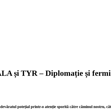
și TYR – Diplomație și fermi
devăratul potețial printr-o atenție sporită către căminul nostru, că