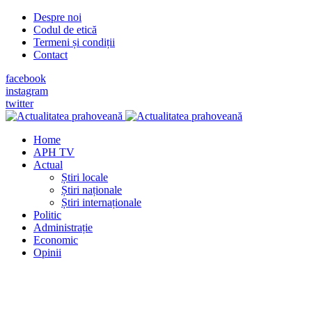
Despre noi
Codul de etică
Termeni și condiții
Contact
facebook
instagram
twitter
Home
APH TV
Actual
Știri locale
Știri naționale
Știri internaționale
Politic
Administrație
Economic
Opinii