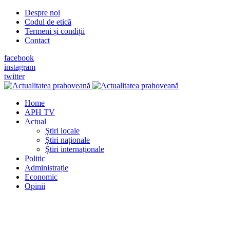
Despre noi
Codul de etică
Termeni și condiții
Contact
facebook
instagram
twitter
Home
APH TV
Actual
Știri locale
Știri naționale
Știri internaționale
Politic
Administrație
Economic
Opinii