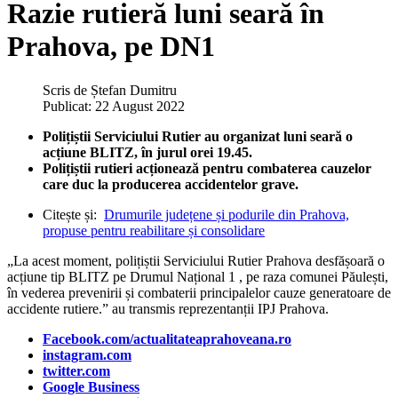
Razie rutieră luni seară în
Prahova, pe DN1
Scris de
Ștefan Dumitru
Publicat: 22 August 2022
Polițiștii Serviciului Rutier au organizat luni seară o
acțiune BLITZ, în jurul orei 19.45.
Polițiștii rutieri acționează pentru combaterea cauzelor
care duc la producerea accidentelor grave.
Citește și:
Drumurile județene și podurile din Prahova,
propuse pentru reabilitare și consolidare
„La acest moment, polițiștii Serviciului Rutier Prahova desfășoară o
acțiune tip BLITZ pe Drumul Național 1 , pe raza comunei Păulești,
în vederea prevenirii și combaterii principalelor cauze generatoare de
accidente rutiere.” au transmis reprezentanții IPJ Prahova.
Facebook.com/actualitateaprahoveana.ro
instagram.com
twitter.com
Google Business