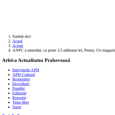
Sunteți aici:
Acasă
Actual
ANPC a amendat, cu peste 3,5 milioane lei, Penny. Un magazin 
Arhiva Actualitatea Prahoveană
Interviurile APH
APH Cultural
Remember
Dezvăluiri
Pamflet
Editorial
Reportaj
Timp liber
Sport