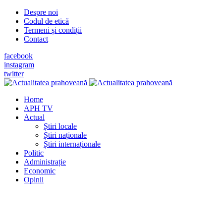
Despre noi
Codul de etică
Termeni și condiții
Contact
facebook
instagram
twitter
Home
APH TV
Actual
Știri locale
Știri naționale
Știri internaționale
Politic
Administrație
Economic
Opinii