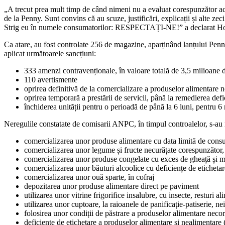
„A trecut prea mult timp de când nimeni nu a evaluat corespunzător act
de la Penny. Sunt convins că au scuze, justificări, explicații și alte 
Strig eu în numele consumatorilor: RESPECTAȚI-NE!” a declarat Ho
Ca atare, au fost controlate 256 de magazine, aparținând lanțului Pe
aplicat următoarele sancțiuni:
333 amenzi contravenționale, în valoare totală de 3,5 milioane d
110 avertismente
oprirea definitivă de la comercializare a produselor alimentare 
oprirea temporară a prestării de servicii, până la remedierea defi
închiderea unității pentru o perioadă de până la 6 luni, pentru 6
Neregulile constatate de comisarii ANPC, în timpul controalelor, s-au re
comercializarea unor produse alimentare cu data limită de cons
comercializarea unor legume și fructe necurățate corespunzător, d
comercializarea unor produse congelate cu exces de gheață și m
comercializarea unor băuturi alcoolice cu deficiențe de etichetar
comercializarea unor ouă sparte, în cofraj
depozitarea unor produse alimentare direct pe paviment
utilizarea unor vitrine frigorifice insalubre, cu insecte, resturi al
utilizarea unor cuptoare, la raioanele de panificație-patiserie, ne
folosirea unor condiții de păstrare a produselor alimentare neco
deficiențe de etichetare a produselor alimentare și nealimentare (