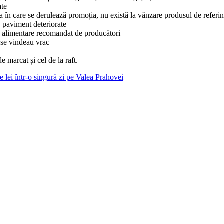
ate
 în care se derulează promoția, nu există la vânzare produsul de referin
u paviment deteriorate
r alimentare recomandat de producători
e se vindeau vrac
 marcat și cel de la raft.
i într-o singură zi pe Valea Prahovei