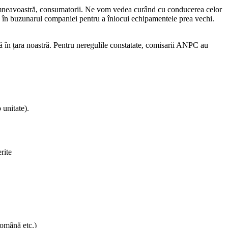
cu dumneavoastră, consumatorii. Ne vom vedea curând cu conducerea celor
ăga în buzunarul companiei pentru a înlocui echipamentele prea vechi.
 în țara noastră. Pentru neregulile constatate, comisarii ANPC au
 unitate).
rite
română etc.)