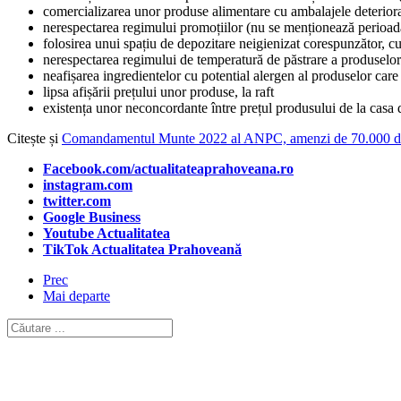
comercializarea unor produse alimentare cu ambalajele deterior
nerespectarea regimului promoțiilor (nu se menționează perioada
folosirea unui spațiu de depozitare neigienizat corespunzător, c
nerespectarea regimului de temperatură de păstrare a produselo
neafișarea ingredientelor cu potential alergen al produselor car
lipsa afișării prețului unor produse, la raft
existența unor neconcordante între prețul produsului de la casa de
Citește și
Comandamentul Munte 2022 al ANPC, amenzi de 70.000 de le
Facebook.com/actualitateaprahoveana.ro
instagram.com
twitter.com
Google Business
Youtube Actualitatea
TikTok Actualitatea Prahoveană
Prec
Mai departe