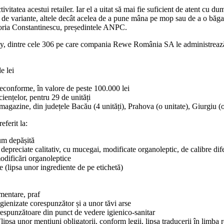
ivitatea acestui retailer. Iar el a uitat să mai fie suficient de atent 
zeci de variante, altele decât acelea de a pune mâna pe mop sau de a o b
ria Constantinescu, președintele ANPC.
nny, dintre cele 306 pe care compania Rewe România SA le administrează
e lei
neconforme, în valore de peste 100.000 lei
ciențelor, pentru 29 de unități
 magazine, din județele Bacău (4 unități), Prahova (o unitate), Giurgiu (o
ferit la:
um depășită
epreciate calitativ, cu mucegai, modificate organoleptic, de calibre dife
odificări organoleptice
e (lipsa unor ingrediente de pe etichetă)
imentare, praf
igienizate corespunzător și a unor tăvi arse
respunzătoare din punct de vedere igienico-sanitar
lipsa unor mențiuni obligatorii, conform legii, lipsa traducerii în limba 