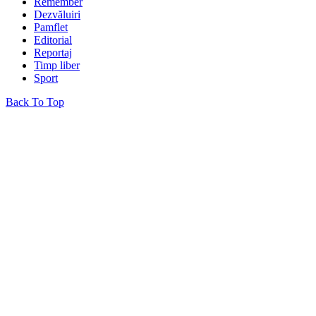
Remember
Dezvăluiri
Pamflet
Editorial
Reportaj
Timp liber
Sport
Back To Top