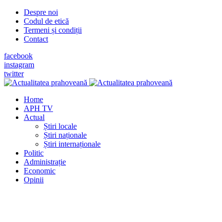
Despre noi
Codul de etică
Termeni și condiții
Contact
facebook
instagram
twitter
Home
APH TV
Actual
Știri locale
Știri naționale
Știri internaționale
Politic
Administrație
Economic
Opinii