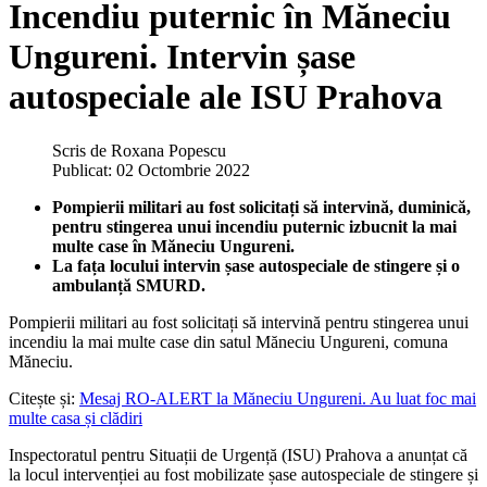
Incendiu puternic în Măneciu
Ungureni. Intervin șase
autospeciale ale ISU Prahova
Scris de
Roxana Popescu
Publicat: 02 Octombrie 2022
Pompierii militari au fost solicitați să intervină, duminică,
pentru stingerea unui incendiu puternic izbucnit la mai
multe case în Măneciu Ungureni.
La fața locului intervin șase autospeciale de stingere și o
ambulanță SMURD.
Pompierii militari au fost solicitați să intervină pentru stingerea unui
incendiu la mai multe case din satul Măneciu Ungureni, comuna
Măneciu.
Citește și:
Mesaj RO-ALERT la Măneciu Ungureni. Au luat foc mai
multe casa și clădiri
Inspectoratul pentru Situații de Urgență (ISU) Prahova a anunțat că
la locul intervenției au fost mobilizate șase autospeciale de stingere și