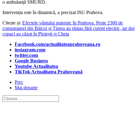
o ambulanță SMURD.
Intervenția este în dinamică, a precizat ISU Prahova.
Citește și:
Efectele vântului puternic în Prahova. Peste 2300 de
consumatori din Băicoi și Țintea au rămas fără curent electric, iar doi
copaci au căzut în Ploiești și Cheia
Facebook.com/actualitateaprahoveana.ro
instagram.com
twitter.com
Google Business
Youtube Actualitatea
TikTok Actualitatea Prahoveană
Prec
Mai departe