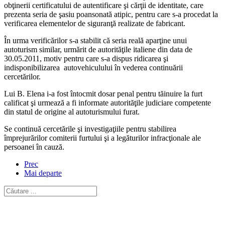
obţinerii certificatului de autentificare şi cărţii de identitate, care
prezenta seria de şasiu poansonată atipic, pentru care s-a procedat la
verificarea elementelor de siguranţă realizate de fabricant.
În urma verificărilor s-a stabilit că seria reală aparţine unui
autoturism similar, urmărit de autorităţile italiene din data de
30.05.2011, motiv pentru care s-a dispus ridicarea şi
indisponibilizarea autovehiculului în vederea continuării
cercetărilor.
Lui B. Elena i-a fost întocmit dosar penal pentru tăinuire la furt
calificat şi urmează a fi informate autorităţile judiciare competente
din statul de origine al autoturismului furat.
Se continuă cercetările şi investigaţiile pentru stabilirea
împrejurărilor comiterii furtului şi a legăturilor infracţionale ale
persoanei în cauză.
Prec
Mai departe