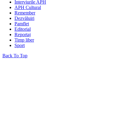
Interviurile APH
APH Cultural
Remember
Dezvăluiri
Pamflet
Editorial
Reportaj
Timp liber
Sport
Back To Top