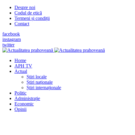
Despre noi
Codul de etică
Termeni și condiții
Contact
facebook
instagram
twitter
Home
APH TV
Actual
Știri locale
Știri naționale
Știri internaționale
Politic
Administrație
Economic
Opinii