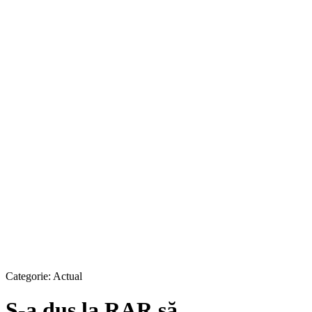
Categorie:
Actual
S-a dus la RAR să