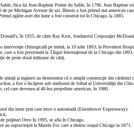
u Sable, fiica lui Jean-Baptiste Pointe du Sable, în 1796. Jean Baptiste e
 de pe Michigan Avenue de azi. Illinois a fost primul stat american care 
rimul zgârie-nori din lume a fost construit tot în Chicago, la 1885.
 McDonald's, în 1955, de către Ray Kroc, fondatorul Corporaţiei McDonald
o intervenţie chirurgicală pe inimă, la 10 iulie 1893, la Provident Hospi
, care a fost prezentată la Târgul Internaţional de la Chicago din 1893.
ie de peste două milioane de cărţi.
iinţă şi ingineri au demonstrat că o simplă construcţie din cărămizi de
clear, a fost o încăpere sub stadionul de fotbal al Universităţii din Chic
n, cel care devenea al 40-lea preşedinte american, în 1980.
urul din lume prin care trece o autostradă (Eisenhower Expressway).
ick.
 de prăjituri Oreo în 1995, se afla în Chicago.
re au supravieţuit la Marele Foc care a distrus oraşul Chicago la 1871.