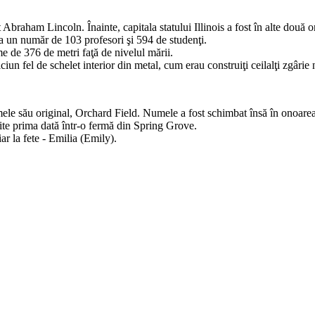
t Abraham Lincoln. Înainte, capitala statului Illinois a fost în alte două 
a un număr de 103 profesori şi 594 de studenţi.
me de 376 de metri faţă de nivelul mării.
un fel de schelet interior din metal, cum erau construiţi ceilalţi zgârie n
le său original, Orchard Field. Numele a fost schimbat însă în onoare
uite prima dată într-o fermă din Spring Grove.
ar la fete - Emilia (Emily).