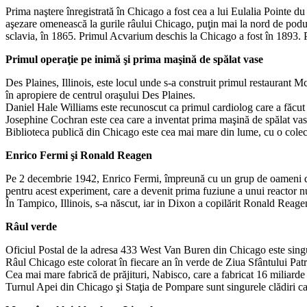
Prima naştere înregistrată în Chicago a fost cea a lui Eulalia Pointe d
aşezare omenească la gurile râului Chicago, puţin mai la nord de podul
sclavia, în 1865. Primul Acvarium deschis la Chicago a fost în 1893. P
Primul operaţie pe inimă şi prima maşină de spălat vase
Des Plaines, Illinois, este locul unde s-a construit primul restaurant
în apropiere de centrul oraşului Des Plaines.
Daniel Hale Williams este recunoscut ca primul cardiolog care a făcut 
Josephine Cochran este cea care a inventat prima maşină de spălat vase
Biblioteca publică din Chicago este cea mai mare din lume, cu o colecţ
Enrico Fermi şi Ronald Reagen
Pe 2 decembrie 1942, Enrico Fermi, împreună cu un grup de oameni de şt
pentru acest experiment, care a devenit prima fuziune a unui reactor nu
În Tampico, Illinois, s-a născut, iar in Dixon a copilărit Ronald Reage
Râul verde
Oficiul Postal de la adresa 433 West Van Buren din Chicago este sing
Râul Chicago este colorat în fiecare an în verde de Ziua Sfântului Patr
Cea mai mare fabrică de prăjituri, Nabisco, care a fabricat 16 miliarde
Turnul Apei din Chicago şi Staţia de Pompare sunt singurele clădiri ca