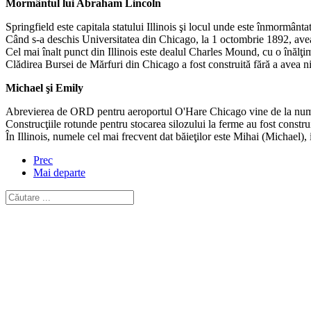
Mormântul lui Abraham Lincoln
Springfield este capitala statului Illinois şi locul unde este înmormânta
Când s-a deschis Universitatea din Chicago, la 1 octombrie 1892, ave
Cel mai înalt punct din Illinois este dealul Charles Mound, cu o înălţi
Clădirea Bursei de Mărfuri din Chicago a fost construită fără a avea nici
Michael şi Emily
Abrevierea de ORD pentru aeroportul O'Hare Chicago vine de la nume
Construcţiile rotunde pentru stocarea silozului la ferme au fost constr
În Illinois, numele cel mai frecvent dat băieţilor este Mihai (Michael), i
Prec
Mai departe