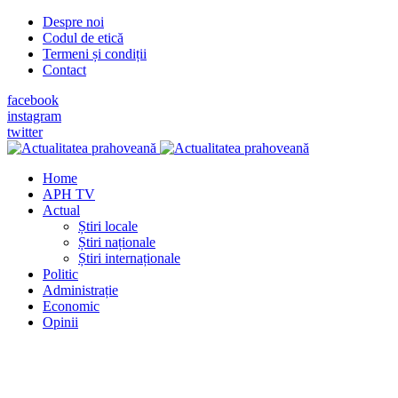
Despre noi
Codul de etică
Termeni și condiții
Contact
facebook
instagram
twitter
Home
APH TV
Actual
Știri locale
Știri naționale
Știri internaționale
Politic
Administrație
Economic
Opinii