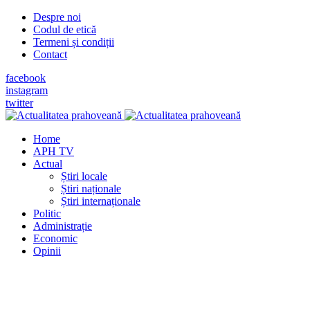
Despre noi
Codul de etică
Termeni și condiții
Contact
facebook
instagram
twitter
Home
APH TV
Actual
Știri locale
Știri naționale
Știri internaționale
Politic
Administrație
Economic
Opinii