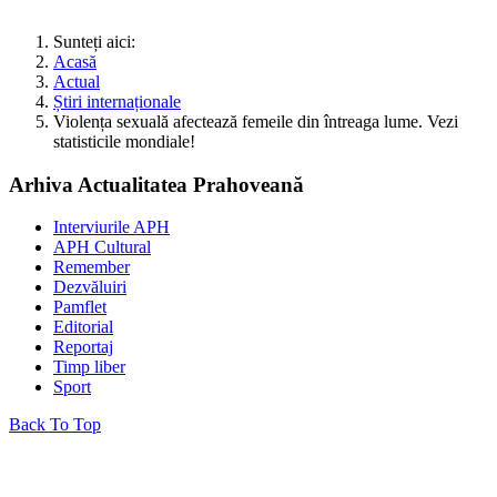
Sunteți aici:
Acasă
Actual
Știri internaționale
Violența sexuală afectează femeile din întreaga lume. Vezi
statisticile mondiale!
Arhiva Actualitatea Prahoveană
Interviurile APH
APH Cultural
Remember
Dezvăluiri
Pamflet
Editorial
Reportaj
Timp liber
Sport
Back To Top