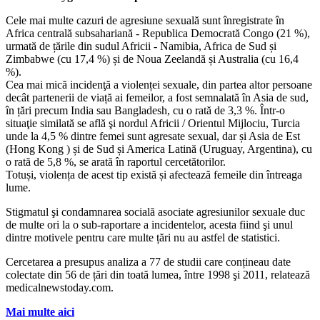
Cele mai multe cazuri de agresiune sexuală sunt înregistrate în
Africa centrală subsahariană - Republica Democrată Congo (21 %),
urmată de țările din sudul Africii - Namibia, Africa de Sud și
Zimbabwe (cu 17,4 %) și de Noua Zeelandă și Australia (cu 16,4
%).
Cea mai mică incidenţă a violenței sexuale, din partea altor persoane
decât partenerii de viață ai femeilor, a fost semnalată în Asia de sud,
în țări precum India sau Bangladesh, cu o rată de 3,3 %. Într-o
situaţie similată se află şi nordul Africii / Orientul Mijlociu, Turcia
unde la 4,5 % dintre femei sunt agresate sexual, dar și Asia de Est
(Hong Kong ) și de Sud și America Latină (Uruguay, Argentina), cu
o rată de 5,8 %, se arată în raportul cercetătorilor.
Totuși, violența de acest tip există și afectează femeile din întreaga
lume.
Stigmatul şi condamnarea socială asociate agresiunilor sexuale duc
de multe ori la o sub-raportare a incidentelor, acesta fiind şi unul
dintre motivele pentru care multe țări nu au astfel de statistici.
Cercetarea a presupus analiza a 77 de studii care conțineau date
colectate din 56 de țări din toată lumea, între 1998 şi 2011, relatează
medicalnewstoday.com.
Mai multe aici