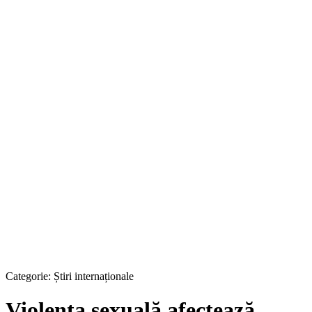
Categorie:
Știri internaționale
Violența sexuală afectează