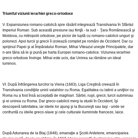
Triumful viziunii ierarhiei greco-ortodoxe
V. Expansiunea romano-catolică spre răsărit integrează Transilvania în Sfântul
Imperiul Roman. Sub această presiune iau fiinţă - la sud - Ţara Românească şi
Moldova, cu mitropolii ortodoxe, pe picior de luptă cu romano-catolicii unguri şi
polonezi. Apoi turcii şi grecii îi izolează complet pe români de Occident. Dar cu
sprijinul Papei şi al Împăratului Roman, Mihai Viteazul uneşte Principatele, dar
n-are tăria să le şi pună pe harta Europei romano-catolice. Viziunea ierarhiei
greco-ortodoxe învinge. Mihai este ucis, dar Unirea sa rămâne un ideal
luminos.
VI. După înfrângerea turcilor la Viena (1683), Liga Creştină creează în
Transilvania condiţiile unirii valahilor cu Roma. Egalitatea cu latinii a uniţilor cu
Roma nu a fost însă acceptată de maghiari. Sârbii, ruşii, grecii, turcii subminau
şi ei unirea cu Roma. Dar greco-catolicii merg la studii în Occident, îşi
descoperă latinitatea, iar ideile lor ajung şi la Bucureşti sau Iaşi - unde se
confruntă cu ideile greco-slave şi cele culturale iluministe franceze, laice.
După Adunarea de la Blaj (1848), emanaţie a Şcolii Ardelene, emanciparea