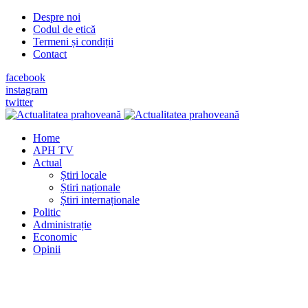
Despre noi
Codul de etică
Termeni și condiții
Contact
facebook
instagram
twitter
Home
APH TV
Actual
Știri locale
Știri naționale
Știri internaționale
Politic
Administrație
Economic
Opinii