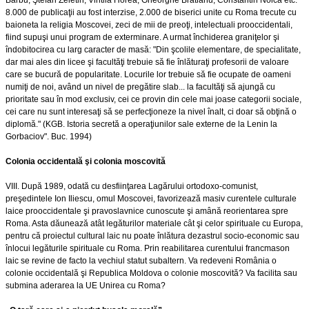
8.000 de publicaţii au fost interzise, 2.000 de biserici unite cu Roma trecute cu
baioneta la religia Moscovei, zeci de mii de preoţi, intelectuali prooccidentali,
fiind supuşi unui program de exterminare. A urmat închiderea graniţelor şi
îndobitocirea cu larg caracter de masă: "Din şcolile elementare, de specialitate,
dar mai ales din licee şi facultăţi trebuie să fie înlăturaţi profesorii de valoare
care se bucură de popularitate. Locurile lor trebuie să fie ocupate de oameni
numiţi de noi, având un nivel de pregătire slab... la facultăţi să ajungă cu
prioritate sau în mod exclusiv, cei ce provin din cele mai joase categorii sociale,
cei care nu sunt interesaţi să se perfecţioneze la nivel înalt, ci doar să obţină o
diplomă." (KGB. Istoria secretă a operaţiunilor sale externe de la Lenin la
Gorbaciov". Buc. 1994)
Colonia occidentală şi colonia moscovită
VIII. După 1989, odată cu desfiinţarea Lagărului ortodoxo-comunist,
preşedintele Ion Iliescu, omul Moscovei, favorizează masiv curentele culturale
laice prooccidentale şi pravoslavnice cunoscute şi amână reorientarea spre
Roma. Asta dăunează atât legăturilor materiale cât şi celor spirituale cu Europa,
pentru că proiectul cultural laic nu poate înlătura dezastrul socio-economic sau
înlocui legăturile spirituale cu Roma. Prin reabilitarea curentului francmason
laic se revine de facto la vechiul statut subaltern. Va redeveni România o
colonie occidentală şi Republica Moldova o colonie moscovită? Va facilita sau
submina aderarea la UE Unirea cu Roma?