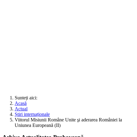
Sunteți aici:
Acasă
Actual
Știri internaționale
Viitorul Misiunii Române Unite şi aderarea României la
Uniunea Europeană (II)