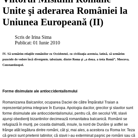
Unite şi aderarea României la
Uniunea Europeană (II)
Scris de
Irina Sima
Publicat: 01 Iunie 2010
IV. Să urmărim relaţiile românilor cu Occidentul, cu civilizaţia acestuia, latină, să urmărim
punctele de vedere încă divergente, tabuizate, dintre Roma şi „a doua, a treia Romă”, Moscova,
Constantinopol.
Forme disimulate ale antioccidentalismului
Romanizarea Balcanilor, ocuparea Daciei de către Împăratul Traian a
reprezentat prima integrare în Europa. Apologia dacilor, grecilor şi slavilor sunt
forme disimulate ale antioccidentalismului, pentru că, din secolul VIII, slavii
ajunşi obedienţi bizantinilor decimează romanitatea balcanică. Românii se
refugiază în munţi, pe coasta dalmată, insule, la nord de Dunăre şi astfel se
frânge atât legătura dintre români, cât şi, mai ales, a acestora cu Roma lor. Teza
că grecii sunt prietenii latinilor, că slavii i-au exterminat paşnic pe români sau că