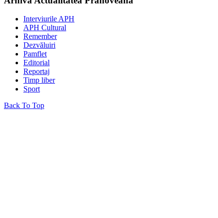
Arhiva Actualitatea Prahoveană
Interviurile APH
APH Cultural
Remember
Dezvăluiri
Pamflet
Editorial
Reportaj
Timp liber
Sport
Back To Top