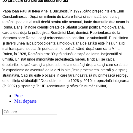
„O ţară care şi-a pierdut busola morală”
Papa Ioan Paul al II-lea vine la Bucureşti, în 1999, când preşedinte era Emil
Constantinescu. După un mileniu de izolare fizică şi spirituală, pentru toţi
românii, poate mai mult decât pentru alte neamuri, toate drumurile duc acum la
Roma. Dar şi în noile condiţii create de Sfântul Scaun politica moldo-valahă,
care a dus deja la prăbuşirea României Mari, domină. Reorientarea de la
Moscova spre Roma - ca şi retrocedarea bisericilor - e subminată. Duplicitatea
şi diversiunea laică prooccidentală moldo-valahă de astăzi este însă un alibi
mai transparent decât în perioada interbelică, când, după cum scria Mihai
Ralea, în 1928, România era: "O ţară adusă la sapă de lemn, batjocorită şi
umilită. Un stat unde minorităţile protestează mereu, fiindcă li se calcă
drepturile... o ţară care şi-a pierdut busola morală şi dreptatea şi care se zbate
în expediente de aventură de la o zi la alta, între protestarea internă şi dispreţul
străinătăţii. Căci nu este o ocazie în care ţara noastră să nu primească reproşul
ori umilinţa străinătăţii." Deosebirea dintre 1928 şi 2010 o reprezintă integrarea
(în 2007) şi speranţa în UE. (continuare şi sfârşit în numărul viitor)
Prec
Mai departe