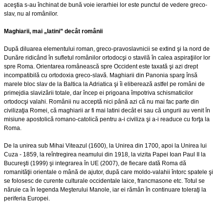
aceştia s-au închinat de bună voie ierarhiei lor este punctul de vedere greco-
slav, nu al românilor.
Maghiarii, mai „latini” decât românii
După diluarea elementului roman, greco-pravoslavnicii se extind şi la nord de
Dunăre ridicând în sufletul românilor ortodocşi o stavilă în calea aspiraţiilor lor
spre Roma. Orientarea românească spre Occident este taxată şi azi drept
incompatibilă cu ortodoxia greco-slavă. Maghiarii din Panonia sparg însă
marele bloc slav de la Baltica la Adriatica şi îi eliberează astfel pe români de
primejdia slavizării totale, dar încep ei prigoana împotriva schismaticilor
ortodocşi valahi. Românii nu acceptă nici până azi că nu mai fac parte din
civilizaţia Romei, că maghiarii ar fi mai latini decât ei sau că ungurii au venit în
misiune apostolică romano-catolică pentru a-i civiliza şi a-i readuce cu forţa la
Roma.
De la unirea sub Mihai Viteazul (1600), la Unirea din 1700, apoi la Unirea lui
Cuza - 1859, la reîntregirea neamului din 1918, la vizita Papei Ioan Paul II la
Bucureşti (1999) şi integrarea în UE (2007), de fiecare dată Roma dă
romanităţii orientale o mână de ajutor, după care moldo-valahii întorc spatele şi
se folosesc de curente culturale occidentale laice, francmasone etc. Totul se
năruie ca în legenda Meşterului Manole, iar ei rămân în continuare toleraţi la
periferia Europei.