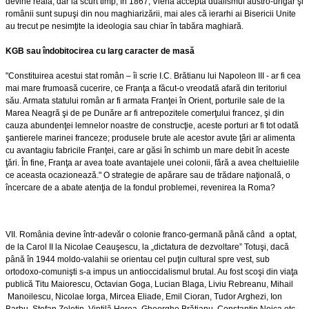
devine reală, dar la scurt timp, în 1867, Viena acceptă dualismul austro-ungar şi
românii sunt supuşi din nou maghiarizării, mai ales că ierarhi ai Bisericii Unite
au trecut pe nesimţite la ideologia sau chiar în tabăra maghiară.
KGB sau îndobitocirea cu larg caracter de masă
"Constituirea acestui stat român – îi scrie I.C. Brătianu lui Napoleon III - ar fi cea
mai mare frumoasă cucerire, ce Franţa a făcut-o vreodată afară din teritoriul
său. Armata statului român ar fi armata Franţei în Orient, porturile sale de la
Marea Neagră şi de pe Dunăre ar fi antrepozitele comerţului francez, şi din
cauza abundenţei lemnelor noastre de construcţie, aceste porturi ar fi tot odată
şantierele marinei franceze; produsele brute ale acestor avute ţări ar alimenta
cu avantagiu fabricile Franţei, care ar găsi în schimb un mare debit în aceste
ţări. În fine, Franţa ar avea toate avantajele unei colonii, fără a avea cheltuielile
ce aceasta ocazionează." O strategie de apărare sau de trădare naţională, o
încercare de a abate atenţia de la fondul problemei, revenirea la Roma?
VII. România devine într-adevăr o colonie franco-germană până când a optat,
de la Carol II la Nicolae Ceauşescu, la „dictatura de dezvoltare” Totuşi, dacă
până în 1944 moldo-valahii se orientau cel puţin cultural spre vest, sub
ortodoxo-comunişti s-a impus un antioccidalismul brutal. Au fost scoşi din viaţa
publică Titu Maiorescu, Octavian Goga, Lucian Blaga, Liviu Rebreanu, Mihail
Manoilescu, Nicolae Iorga, Mircea Eliade, Emil Cioran, Tudor Arghezi, Ion
Barbu, Ştefan Zeletin, Vintilă Horea, Gheorghe Brătianu, Constantin Noica etc.