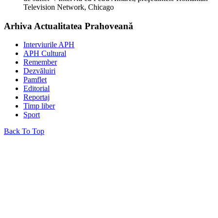
Television Network, Chicago
Arhiva Actualitatea Prahoveană
Interviurile APH
APH Cultural
Remember
Dezvăluiri
Pamflet
Editorial
Reportaj
Timp liber
Sport
Back To Top