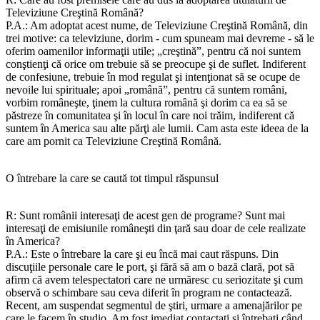
Televiziune Creştină Română?
P.A.: Am adoptat acest nume, de Televiziune Creştină Română, din
trei motive: ca televiziune, dorim - cum spuneam mai devreme - să le
oferim oamenilor informaţii utile; „creştină”, pentru că noi suntem
conştienţi că orice om trebuie să se preocupe şi de suflet. Indiferent
de confesiune, trebuie în mod regulat şi intenţionat să se ocupe de
nevoile lui spirituale; apoi „română”, pentru că suntem români,
vorbim româneşte, ţinem la cultura română şi dorim ca ea să se
păstreze în comunitatea şi în locul în care noi trăim, indiferent că
suntem în America sau alte părţi ale lumii. Cam asta este ideea de la
care am pornit ca Televiziune Creştină Română.
O întrebare la care se caută tot timpul răspunsul
R: Sunt românii interesaţi de acest gen de programe? Sunt mai
interesaţi de emisiunile româneşti din ţară sau doar de cele realizate
în America?
P.A.: Este o întrebare la care şi eu încă mai caut răspuns. Din
discuţiile personale care le port, şi fără să am o bază clară, pot să
afirm că avem telespectatori care ne urmăresc cu seriozitate şi cum
observă o schimbare sau ceva diferit în program ne contactează.
Recent, am suspendat segmentul de ştiri, urmare a amenajărilor pe
care le facem în studio. Am fost imediat contactaţi şi întrebaţi când