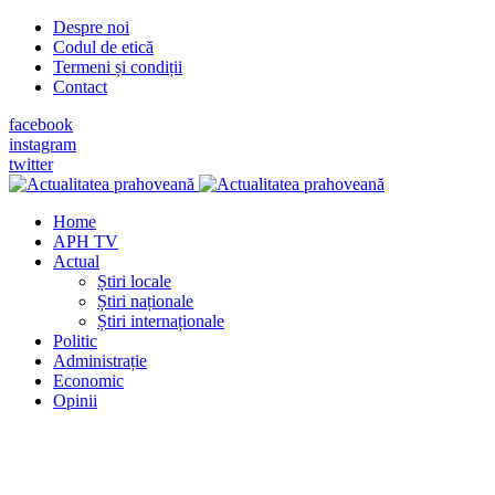
Despre noi
Codul de etică
Termeni și condiții
Contact
facebook
instagram
twitter
Home
APH TV
Actual
Știri locale
Știri naționale
Știri internaționale
Politic
Administrație
Economic
Opinii