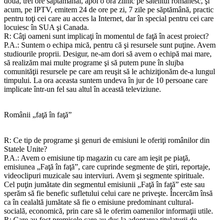
două, trei ore săptămânal, apoi o oră zilnic pe satelitul românesc, şi
acum, pe IPTV, emitem 24 de ore pe zi, 7 zile pe săptămână, practic
pentru toţi cei care au acces la Internet, dar în special pentru cei care
locuiesc în SUA şi Canada.
R: Câţi oameni sunt implicaţi în momentul de faţă în acest proiect?
P.A.: Suntem o echipa mică, pentru că şi resursele sunt puţine. Avem
studiourile proprii. Desigur, ne-am dori să avem o echipă mai mare,
să realizăm mai multe programe şi să putem pune în slujba
comunităţii resursele pe care am reuşit să le achiziţionăm de-a lungul
timpului. La ora aceasta suntem undeva în jur de 10 persoane care
implicate într-un fel sau altul în această televiziune.
Românii „faţă în faţă”
R: Ce tip de programe şi genuri de emisiuni le oferiţi românilor din
Statele Unite?
P.A.: Avem o emisiune tip magazin cu care am ieşit pe piaţă,
emisiunea „Faţă în faţă”, care cuprinde segmente de ştiri, reportaje,
videoclipuri muzicale sau interviuri. Avem şi segmente spirituale.
Cel puţin jumătate din segmentul emisiunii „Faţă în faţă” este sau
sperăm să fie benefic sufletului celui care ne priveşte. Încercăm însă
ca în cealaltă jumătate să fie o emisiune predominant cultural-
socială, economică, prin care să le oferim oamenilor informaţii utile.
R: Care au fost premisele care au dus la adoptarea titulaturii de