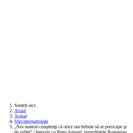
Sunteți aici:
Acasă
Actual
Știri internaționale
„Noi suntem conştienţi că orice om trebuie să se preocupe şi
de suflet” / Interviu cu Petru Amarei, preşedintele Romanian