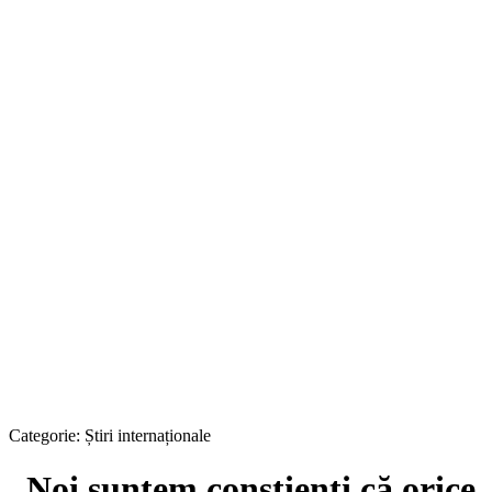
Categorie:
Știri internaționale
„Noi suntem conştienţi că orice