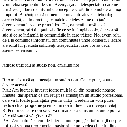
vom relua segmentul de ştiri. Avem, aşadar, telespectatori care ne
urmăresc şi doresc emisiunile concepute şi oferite de noi de-a lungul
timpului. Bineînţeles că oamenii acum au de ales. Cu tehnologia
care există, cu Internetul şi canalele de televiziune din ţară,
divertismentul este pe primul loc. Da, oamenii vor să vadă
divertisment, ştiri din ţară, să afle ce se întâmplă acolo, dar vor să
ştie şi ce se întâmplă în comunităţile în care trăiesc. Noi avem rolul
de a le comunica informaţii din comunitatea unde locuiesc. Fiecare
are rolul lui şi există suficienţi telespectatori care vor să vadă
asemenea emisiuni.
Adrese utile sau la studio nou, emisiuni noi
R: Am văzut că aţi amenajat un studio nou. Ce ne puteţi spune
despre acesta?
P.A.: Am lucrat şi investit foarte mult la el, din resursele noastre
limitate, dar sperăm că am reuşit să amenajăm un studio profesional,
care va fi foarte promiţător pentru viitor. Credem că vom putea
realiza chiar programe şi emisiuni noi în direct, cu diverşi invitaţi.
R: Pentru cei care doresc să vă urmărească emisiunile: unde pot să
vă vadă sau să vă găsească?
P.A.: Avem două siteuri de Internet unde pot găsi informaţii despre
noi, pot viziona programele noastre şi ne pot vedea chiar in direct.