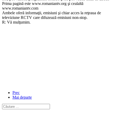
Prima pagină este www.romaniantv.org şi cealaltă
www.romaniantv.com
Ambele oferă informaţii, emisiuni şi chiar acces la reţeaua de
televiziune RCTV care difuzează emisiuni non-stop.
R: Vă mulţumim.
Prec
Mai departe