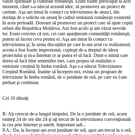
valori spirituale şi culturale româneşti. Eram foarte preocupat la acel
moment, când s-a născut această idee, să promovez un proiect de
caritate. Aşa am intrat în contact cu televiziunea de atunci, din
dorinţa de a solicita un anunţ în cadrul emisiunii româneşti existentă
în acea perioadă. Doream să promovez un proiect care să ajute copiii
orfani din Republica Moldova. Am fost acolo şi am văzut nevoile
lor. Eram convins că noi, cei care aparţineam comunităţii româneşti,
putem să facem ceva pentru ei. Aşa am intrat în contact cu
televiziunea şi, în urma discuţiilor pe care le-am avut cu realizatorul,
acesta a fost foarte impresionat, copleşit de-a dreptul de ideea
proiectului şi m-a întrebat ce ar putea el să facă. Dintr-o inimă care
dorea să facă bine semenilor mei, i-am propus să realizăm o
emisiune creştină în limba română. Aşa s-a născut Televiziunea
Creştină Română. Înainte să începem noi, exista un program de
televiziune în limba română, de o jumătate de oră, pe care eu l-am
preluat şi continuat.
Cei 10 dăruiţi
R: Aţi crescut de-a lungul timpului. De la o jumătate de oră, acum
emiteţi 24 de ore din 24 şi aţi trecut de la televiziunea convenţională
la cea prin Internet şi satelit. Important salt...
P.A.: Da, la început am avut jumătate de oră, apoi am trecut la o oră,