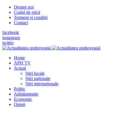
Despre noi
Codul de etică
Termeni și condiții
Contact
facebook
instagram
twitter
Home
APH TV
Actual
Știri locale
Știri naționale
Știri internaționale
Politic
Administrație
Economic
Opinii