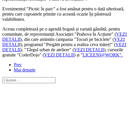
Evenimentul "Picnic în parc" a fost amânat pentru o dată ulterioară,
pentru care cupoanele primite cu această ocazie își păstrează
valabilitatea.
Acesta completează pe o agendă bogată și variată gândită, pentru
comunitate, de reprezentanții Asociației "Prahova în Acțiune" (
VEZI
DETALII
), din care amintim campania "Tocuri pe biciclete" (
VEZI
DETALI
I), programul "Pregătit pentru a realiza ceva măreț!" (
VEZI
DETALII
), "Târgul urban de ateliere" (
VEZI DETALII
), cursurile
gratuite "CoderDojo" (
VEZI DETALII
) și "
LICEENI@WORK".
Prec
Mai departe