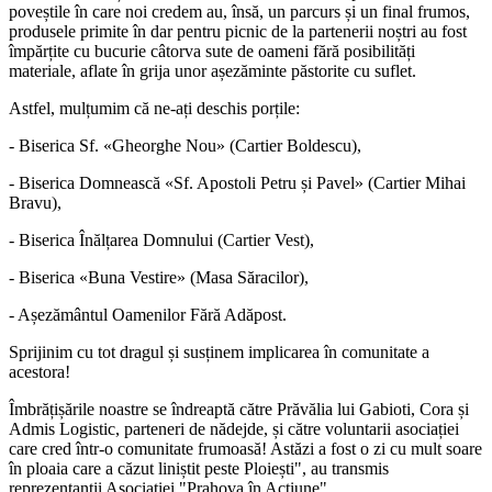
poveștile în care noi credem au, însă, un parcurs și un final frumos,
produsele primite în dar pentru picnic de la partenerii noștri au fost
împărțite cu bucurie câtorva sute de oameni fără posibilități
materiale, aflate în grija unor așezăminte păstorite cu suflet.
Astfel, mulțumim că ne-ați deschis porțile:
- Biserica Sf. «Gheorghe Nou» (Cartier Boldescu),
- Biserica Domnească «Sf. Apostoli Petru și Pavel» (Cartier Mihai
Bravu),
- Biserica Înălțarea Domnului (Cartier Vest),
- Biserica «Buna Vestire» (Masa Săracilor),
- Așezământul Oamenilor Fără Adăpost.
Sprijinim cu tot dragul și susținem implicarea în comunitate a
acestora!
Îmbrățișările noastre se îndreaptă către Prăvălia lui Gabioti, Cora și
Admis Logistic, parteneri de nădejde, și către voluntarii asociației
care cred într-o comunitate frumoasă! Astăzi a fost o zi cu mult soare
în ploaia care a căzut liniștit peste Ploiești", au transmis
reprezentanții Asociației "Prahova în Acțiune".