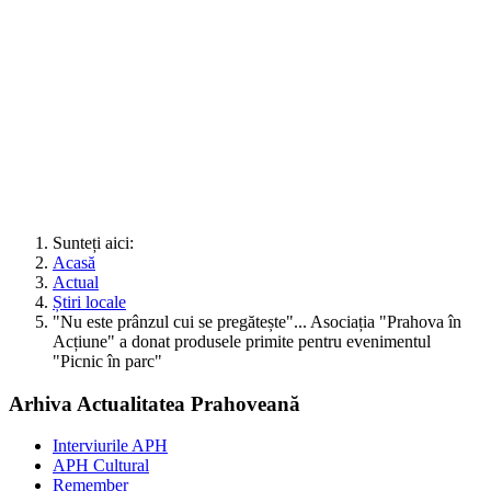
Sunteți aici:
Acasă
Actual
Știri locale
"Nu este prânzul cui se pregătește"... Asociația "Prahova în
Acțiune" a donat produsele primite pentru evenimentul
"Picnic în parc"
Arhiva Actualitatea Prahoveană
Interviurile APH
APH Cultural
Remember