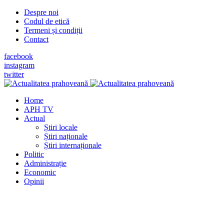
Despre noi
Codul de etică
Termeni și condiții
Contact
facebook
instagram
twitter
Home
APH TV
Actual
Știri locale
Știri naționale
Știri internaționale
Politic
Administrație
Economic
Opinii