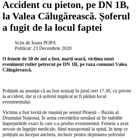
Accident cu pieton, pe DN 1B,
la Valea Călugărească. Șoferul
a fugit de la locul faptei
Scris de
Ioana POPA
Publicat: 23 Decembrie 2020
O femeie de 50 de ani a fost, marți seară, victima unui
eveniment rutier petrecut pe DN 1B, pe raza comunei Valea
Călugărească.
Polițiștii au anunțat că au fost sesizați în jurul orei 17.30, cu privire
la accident, dar și că șoferul implicat ar fi părăsit locul
evenimentului.
Victima a fost lovită de mașină pe sensul Ploiești – Buzău al
Drumului Național, în urma cercetărilor urmând să fie stabilite
împrejurările exact în care s-a produs evenimentul. Femeia a avut
nevoie de îngrijiri medicale, fiind transportată la spital, în timp ce
polițiștii au început ancheta, inclusiv pentru depistarea șoferului