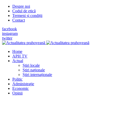
Despre noi
Codul de etică
Termeni și condiții
Contact
facebook
instagram
twitter
Home
APH TV
Actual
Știri locale
Știri naționale
Știri internaționale
Politic
Administrație
Economic
Opinii