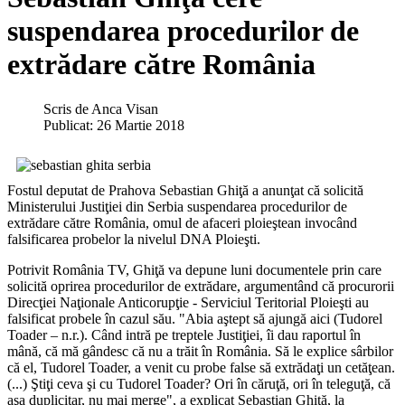
suspendarea procedurilor de
extrădare către România
Scris de
Anca Visan
Publicat: 26 Martie 2018
Fostul deputat de Prahova Sebastian Ghiţă a anunţat că solicită
Ministerului Justiţiei din Serbia suspendarea procedurilor de
extrădare către România, omul de afaceri ploieştean invocând
falsificarea probelor la nivelul DNA Ploieşti.
Potrivit România TV, Ghiţă va depune luni documentele prin care
solicită oprirea procedurilor de extrădare, argumentând că procurorii
Direcţiei Naţionale Anticorupţie - Serviciul Teritorial Ploieşti au
falsificat probele în cazul său. "Abia aştept să ajungă aici (Tudorel
Toader – n.r.). Când intră pe treptele Justiţiei, îi dau raportul în
mână, că mă gândesc că nu a trăit în România. Să le explice sârbilor
că el, Tudorel Toader, a venit cu probe false să extrădaţi un cetăţean.
(...) Ştiţi ceva şi cu Tudorel Toader? Ori în căruţă, ori în teleguţă, că
aşa duplicitar, nu mai merge", a explicat Sebastian Ghiţă, la