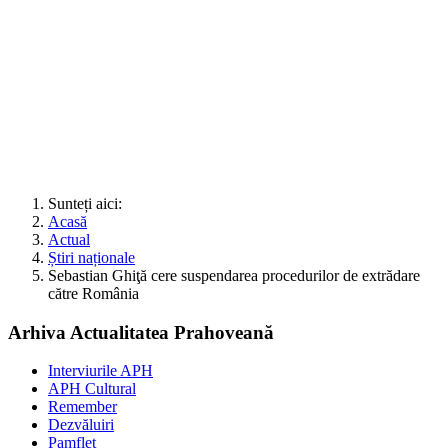
Sunteți aici:
Acasă
Actual
Știri naționale
Sebastian Ghiţă cere suspendarea procedurilor de extrădare
către România
Arhiva Actualitatea Prahoveană
Interviurile APH
APH Cultural
Remember
Dezvăluiri
Pamflet