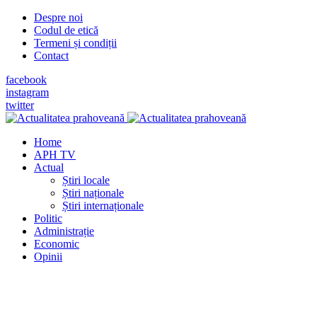
Despre noi
Codul de etică
Termeni și condiții
Contact
facebook
instagram
twitter
Home
APH TV
Actual
Știri locale
Știri naționale
Știri internaționale
Politic
Administrație
Economic
Opinii