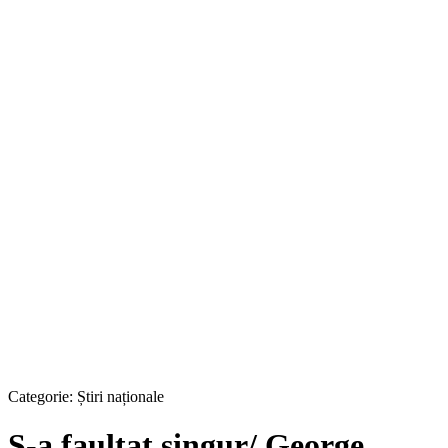
Categorie:
Știri naționale
S-a faultat singur/ George