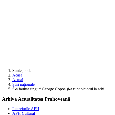
Sunteți aici:
Acasă
Actual
Știri naționale
S-a faultat singur/ George Copos şi-a rupt piciorul la schi
Arhiva Actualitatea Prahoveană
Interviurile APH
APH Cultural