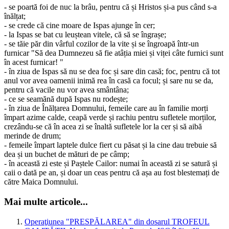
- se poartă foi de nuc la brâu, pentru că și Hristos și-a pus când s-a
înălțat;
- se crede că cine moare de Ispas ajunge în cer;
- la Ispas se bat cu leuștean vitele, că să se îngrașe;
- se tăie păr din vârful cozilor de la vite și se îngroapă într-un
furnicar "Să dea Dumnezeu să fie atâția miei și viței câte furnici sunt
în acest furnicar! "
- în ziua de Ispas să nu se dea foc și sare din casă; foc, pentru că tot
anul vor avea oamenii inimă rea în casă ca focul; și sare nu se da,
pentru că vacile nu vor avea smântâna;
- ce se seamănă după Ispas nu rodește;
- în ziua de Înălțarea Domnului, femeile care au în familie morți
împart azime calde, ceapă verde și rachiu pentru sufletele morților,
crezându-se că în acea zi se înaltă sufletele lor la cer și să aibă
merinde de drum;
- femeile împart laptele dulce fiert cu păsat și la cine dau trebuie să
dea și un buchet de mături de pe câmp;
- în această zi este și Paștele Cailor: numai în această zi se satură și
caii o dată pe an, și doar un ceas pentru că așa au fost blestemați de
către Maica Domnului.
Mai multe articole...
Operaţiunea "PRESPĂLAREA" din dosarul TROFEUL