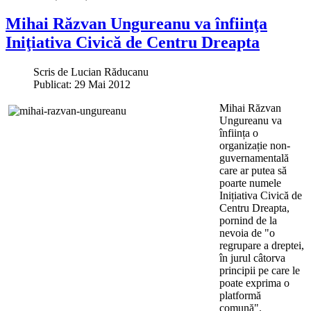
Mihai Răzvan Ungureanu va înfiinţa
Iniţiativa Civică de Centru Dreapta
Scris de
Lucian Răducanu
Publicat: 29 Mai 2012
Mihai Răzvan
Ungureanu va
înființa o
organizație non-
guvernamentală
care ar putea să
poarte numele
Inițiativa Civică de
Centru Dreapta,
pornind de la
nevoia de "o
regrupare a dreptei,
în jurul câtorva
principii pe care le
poate exprima o
platformă
comună".