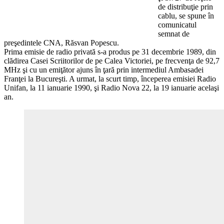
de distribuţie prin
cablu, se spune în
comunicatul
semnat de
preşedintele CNA, Răsvan Popescu.
Prima emisie de radio privată s-a produs pe 31 decembrie 1989, din
clădirea Casei Scriitorilor de pe Calea Victoriei, pe frecvenţa de 92,7
MHz şi cu un emiţător ajuns în ţară prin intermediul Ambasadei
Franţei la Bucureşti. A urmat, la scurt timp, începerea emisiei Radio
Unifan, la 11 ianuarie 1990, şi Radio Nova 22, la 19 ianuarie acelaşi
an.