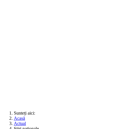
Sunteți aici:
Acasă
Actual
Știri naționale