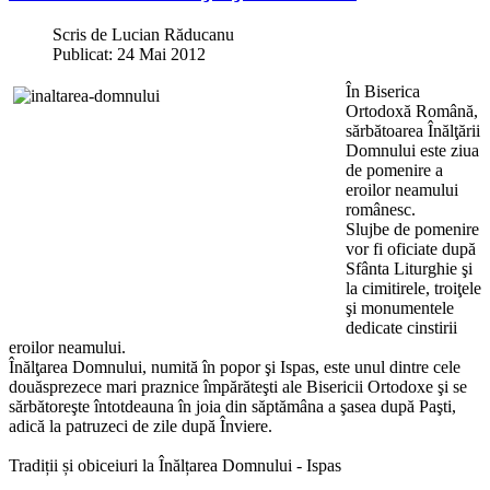
Scris de
Lucian Răducanu
Publicat: 24 Mai 2012
În Biserica
Ortodoxă Română,
sărbătoarea Înălţării
Domnului este ziua
de pomenire a
eroilor neamului
românesc.
Slujbe de pomenire
vor fi oficiate după
Sfânta Liturghie şi
la cimitirele, troiţele
şi monumentele
dedicate cinstirii
eroilor neamului.
Înălţarea Domnului, numită în popor şi Ispas, este unul dintre cele
douăsprezece mari praznice împărăteşti ale Bisericii Ortodoxe şi se
sărbătoreşte întotdeauna în joia din săptămâna a şasea după Paşti,
adică la patruzeci de zile după Înviere.
Tradiții și obiceiuri la Înălțarea Domnului - Ispas