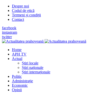
Despre noi
Codul de etică
Termeni și condiții
Contact
facebook
instagram
twitter
Home
APH TV
Actual
Știri locale
Știri naționale
Știri internaționale
Politic
Administrație
Economic
Opinii