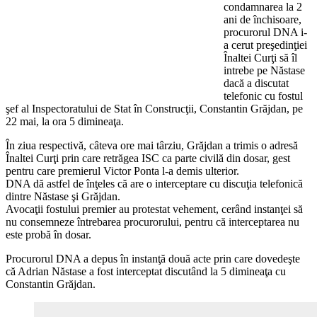
condamnarea la 2
ani de închisoare,
procurorul DNA i-
a cerut preşedinţiei
Înaltei Curţi să îl
intrebe pe Năstase
dacă a discutat
telefonic cu fostul
şef al Inspectoratului de Stat în Construcţii, Constantin Grăjdan, pe
22 mai, la ora 5 dimineaţa.
În ziua respectivă, câteva ore mai târziu, Grăjdan a trimis o adresă
Înaltei Curţi prin care retrăgea ISC ca parte civilă din dosar, gest
pentru care premierul Victor Ponta l-a demis ulterior.
DNA dă astfel de înţeles că are o interceptare cu discuţia telefonică
dintre Năstase şi Grăjdan.
Avocaţii fostului premier au protestat vehement, cerând instanţei să
nu consemneze întrebarea procurorului, pentru că interceptarea nu
este probă în dosar.
Procurorul DNA a depus în instanţă două acte prin care dovedeşte
că Adrian Năstase a fost interceptat discutând la 5 dimineaţa cu
Constantin Grăjdan.