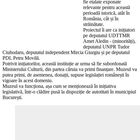
fie etalate exponate
relevante pentru această
perioadă istorică, atât în
România, cât și în
străinătate.
Proiectul îi are ca inițiatori
pe deputatul UDTTMR
Amet Aledin - (minorități),
deputatul UNPR Tudor
Ciuhodaru, deputatul independent Mircia Giurgiu și pe deputatul
PDL Petru Movilă.
Potrivit inițiatorilor, această instituție ar urma să fie subordonată
Ministerului Culturii, din partea căruia va primi finanțare. Muzeul va
putea primi, de asemenea, donații, supuse legislației românești în
vigoare în acest domeniu.
Muzeul va funcționa, așa cum se menționează în inițiativa
legislativă, într-o clădire pusă la dispoziție de autotitati în municipiul
București.