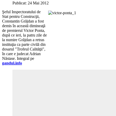
Publicat: 24 Mai 2012
Şeful Inspectoratului de
Stat pentru Construcţii,
Constantin Grăjdan a fost
demis în această dimineaţă
de premierul Victor Ponta,
după ce ieri, la patru zile de
la numire Grăjdan a retras
instituţia ca parte civilă din
dosarul "Trofeul Calităţii",
în care e judecat Adrian
Năstase. Integral pe
gandul.info