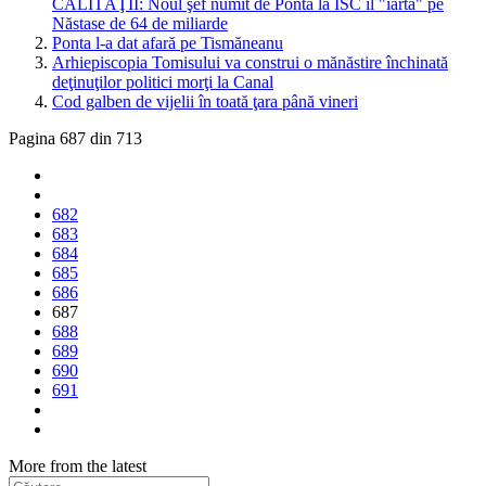
CALITĂŢII: Noul şef numit de Ponta la ISC îl "iartă" pe
Năstase de 64 de miliarde
Ponta l-a dat afară pe Tismăneanu
Arhiepiscopia Tomisului va construi o mănăstire închinată
deţinuţilor politici morţi la Canal
Cod galben de vijelii în toată ţara până vineri
Pagina 687 din 713
682
683
684
685
686
687
688
689
690
691
More from the latest