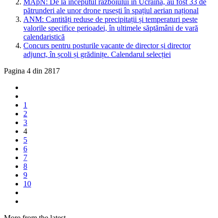
MApN: De la începutul războiului în Ucraina, au fost 33 de
pătrunderi ale unor drone rusești în spațiul aerian național
ANM: Cantități reduse de precipitații și temperaturi peste
valorile specifice perioadei, în ultimele săptămâni de vară
calendaristică
Concurs pentru posturile vacante de director și director
adjunct, în școli și grădinițe. Calendarul selecției
Pagina 4 din 2817
1
2
3
4
5
6
7
8
9
10
More from the latest