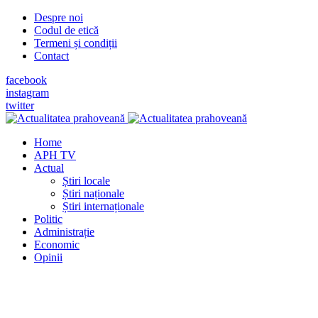
Despre noi
Codul de etică
Termeni și condiții
Contact
facebook
instagram
twitter
Home
APH TV
Actual
Știri locale
Știri naționale
Știri internaționale
Politic
Administrație
Economic
Opinii