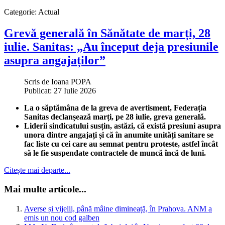
Categorie:
Actual
Grevă generală în Sănătate de marți, 28
iulie. Sanitas: „Au început deja presiunile
asupra angajaților”
Scris de
Ioana POPA
Publicat: 27 Iulie 2026
La o săptămâna de la greva de avertisment, Federația
Sanitas declanșează marți, pe 28 iulie, greva generală.
Liderii sindicatului susțin, astăzi, că există presiuni asupra
unora dintre angajați și că în anumite unități sanitare se
fac liste cu cei care au semnat pentru proteste, astfel încât
să le fie suspendate contractele de muncă încă de luni.
Citește mai departe...
Mai multe articole...
Averse și vijelii, până mâine dimineață, în Prahova. ANM a
emis un nou cod galben