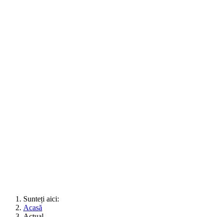
Sunteți aici:
Acasă
Actual