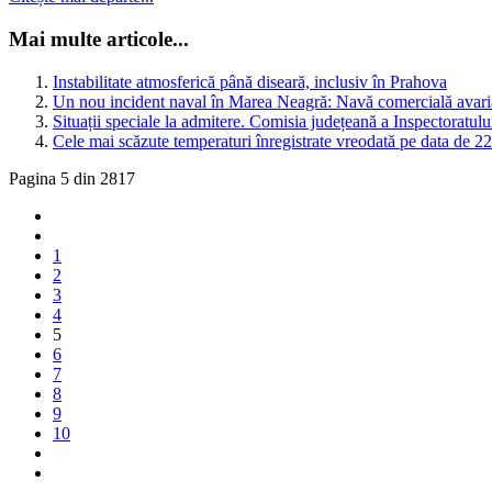
Mai multe articole...
Instabilitate atmosferică până diseară, inclusiv în Prahova
Un nou incident naval în Marea Neagră: Navă comercială avari
Situații speciale la admitere. Comisia județeană a Inspectoratulu
Cele mai scăzute temperaturi înregistrate vreodată pe data de 22 
Pagina 5 din 2817
1
2
3
4
5
6
7
8
9
10