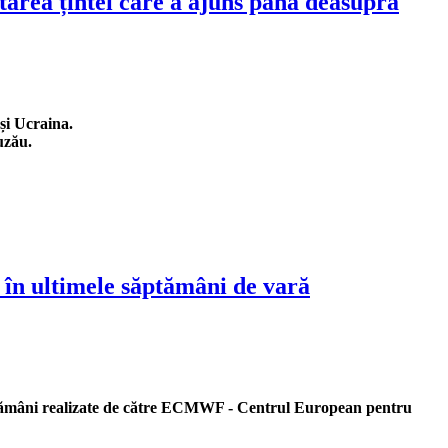
ptarea țintei care a ajuns până deasupra
 și Ucraina.
uzău.
, în ultimele săptămâni de vară
ămâni realizate
de către ECMWF - Centrul European pentru