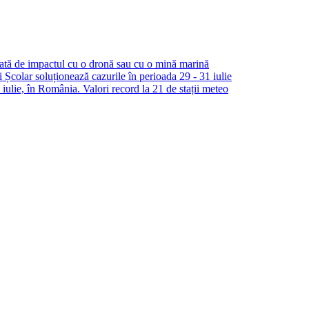
ată de impactul cu o dronă sau cu o mină marină
i Școlar soluționează cazurile în perioada 29 - 31 iulie
iulie, în România. Valori record la 21 de stații meteo