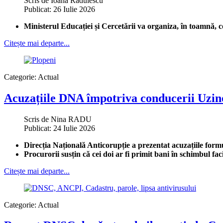
Scris de
Ioana Rădulescu
Publicat: 26 Iulie 2026
Ministerul Educației și Cercetării va organiza, în toamnă,
Citește mai departe...
Categorie:
Actual
Acuzațiile DNA împotriva conducerii Uzinei
Scris de
Nina RADU
Publicat: 24 Iulie 2026
Direcția Națională Anticorupție a prezentat acuzațiile formu
Procurorii susțin că cei doi ar fi primit bani în schimbul fa
Citește mai departe...
Categorie:
Actual