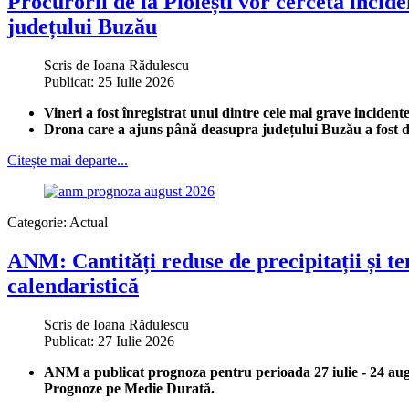
Procurorii de la Ploiești vor cerceta incid
județului Buzău
Scris de
Ioana Rădulescu
Publicat: 25 Iulie 2026
Vineri a fost înregistrat unul dintre cele mai grave inciden
Drona care a ajuns până deasupra județului Buzău a fost d
Citește mai departe...
Categorie:
Actual
ANM: Cantități reduse de precipitații și te
calendaristică
Scris de
Ioana Rădulescu
Publicat: 27 Iulie 2026
ANM a publicat prognoza pentru perioada 27 iulie - 24 augu
Prognoze pe Medie Durată.