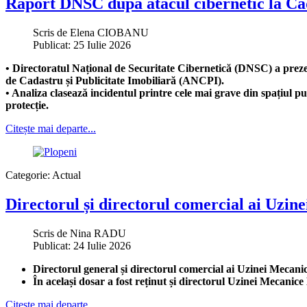
Raport DNSC după atacul cibernetic la Cada
Scris de
Elena CIOBANU
Publicat: 25 Iulie 2026
• Directoratul Național de Securitate Cibernetică (DNSC) a preze
de Cadastru și Publicitate Imobiliară (ANCPI).
• Analiza clasează incidentul printre cele mai grave din spațiul pu
protecție.
Citește mai departe...
Categorie:
Actual
Directorul și directorul comercial ai Uzin
Scris de
Nina RADU
Publicat: 24 Iulie 2026
Directorul general și directorul comercial ai Uzinei Mecani
În același dosar a fost reținut și directorul Uzinei Mecanice 
Citește mai departe...