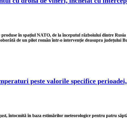
entul cu dronă de vineri, încheiat cu interce
te produse în spațiul NATO, de la începutul războiului dintre Rusia
oborâtă de un pilot român într-o intervenție deasupra județului B
mperaturi peste valorile specifice perioadei
st, întocmită în baza e
stimărilor meteorologice pentru patru săpt