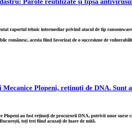
stru: Parole reutilizate și lipsa antivirusu
ntat raportul tehnic intermediar privind atacul de tip ransomware 
blic românesc, acesta fiind favorizat de o succesiune de vulnerabili
ei Mecanice Plopeni, reținuți de DNA. Sunt a
ce Plopeni au fost reținuți de procurorii DNA, potrivit unor surse 
București, toți trei fiind acuzați de luare de mită.