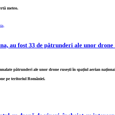
ertă meteo.
a, au fost 33 de pătrunderi ale unor drone r
emnalate pătrunderi ale unor drone rusești în spațiul aerian național
rone pe teritoriul României.