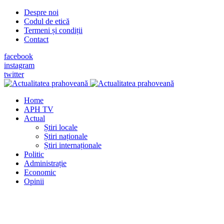
Despre noi
Codul de etică
Termeni și condiții
Contact
facebook
instagram
twitter
Home
APH TV
Actual
Știri locale
Știri naționale
Știri internaționale
Politic
Administrație
Economic
Opinii