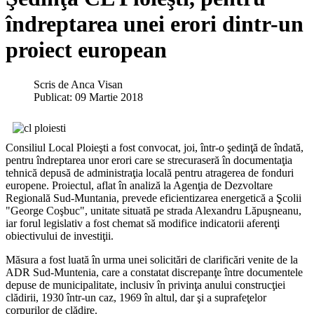
îndreptarea unei erori dintr-un
proiect european
Scris de
Anca Visan
Publicat: 09 Martie 2018
Consiliul Local Ploieşti a fost convocat, joi, într-o şedinţă de îndată,
pentru îndreptarea unor erori care se strecuraseră în documentaţia
tehnică depusă de administraţia locală pentru atragerea de fonduri
europene. Proiectul, aflat în analiză la Agenţia de Dezvoltare
Regională Sud-Muntania, prevede eficientizarea energetică a Şcolii
"George Coşbuc", unitate situată pe strada Alexandru Lăpuşneanu,
iar forul legislativ a fost chemat să modifice indicatorii aferenţi
obiectivului de investiţii.
Măsura a fost luată în urma unei solicitări de clarificări venite de la
ADR Sud-Muntenia, care a constatat discrepanţe între documentele
depuse de municipalitate, inclusiv în privinţa anului construcţiei
clădirii, 1930 într-un caz, 1969 în altul, dar şi a suprafeţelor
corpurilor de clădire.