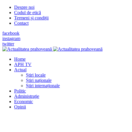
Despre noi
Codul de etică
Termeni și condiții
Contact
facebook
instagram
twitter
Home
APH TV
Actual
Știri locale
Știri naționale
Știri internaționale
Politic
Administrație
Economic
Opinii