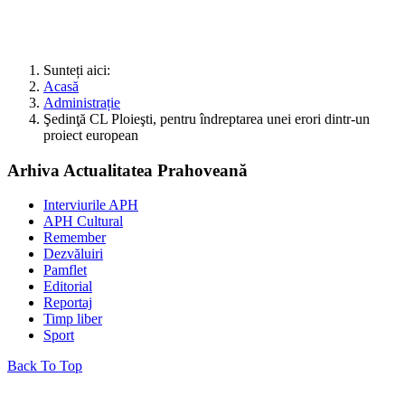
Sunteți aici:
Acasă
Administrație
Şedinţă CL Ploieşti, pentru îndreptarea unei erori dintr-un
proiect european
Arhiva Actualitatea Prahoveană
Interviurile APH
APH Cultural
Remember
Dezvăluiri
Pamflet
Editorial
Reportaj
Timp liber
Sport
Back To Top