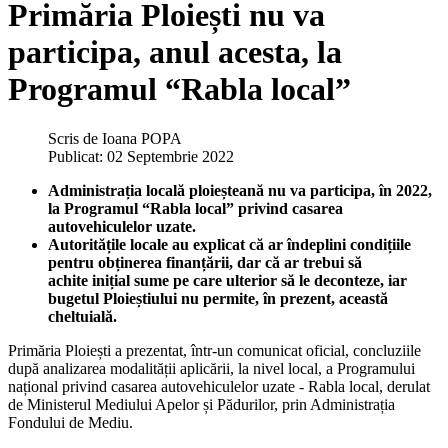
Primăria Ploiești nu va
participa, anul acesta, la
Programul “Rabla local”
Scris de
Ioana POPA
Publicat: 02 Septembrie 2022
Administrația locală ploieșteană nu va participa, în 2022,
la Programul “Rabla local” privind casarea
autovehiculelor uzate.
Autoritățile locale au explicat că ar îndeplini condițiile
pentru obținerea finanțării, dar că ar trebui să
achite
inițial sume pe care ulterior să le deconteze, iar
bugetul Ploieștiului nu permite, în prezent, această
cheltuială.
Primăria Ploiești a prezentat, într-un comunicat oficial, concluziile
după analizarea modalității aplicării, la nivel local, a Programului
național privind casarea autovehiculelor uzate - Rabla local, derulat
de Ministerul Mediului Apelor și Pădurilor, prin Administrația
Fondului de Mediu.