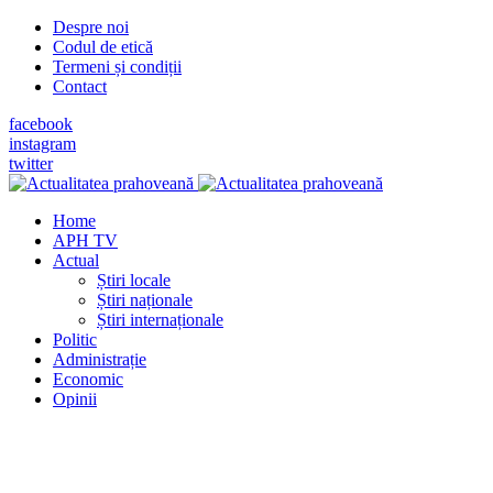
Despre noi
Codul de etică
Termeni și condiții
Contact
facebook
instagram
twitter
Home
APH TV
Actual
Știri locale
Știri naționale
Știri internaționale
Politic
Administrație
Economic
Opinii