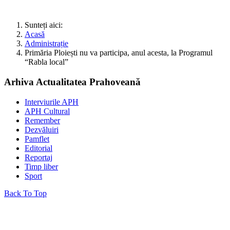
Sunteți aici:
Acasă
Administrație
Primăria Ploiești nu va participa, anul acesta, la Programul
“Rabla local”
Arhiva Actualitatea Prahoveană
Interviurile APH
APH Cultural
Remember
Dezvăluiri
Pamflet
Editorial
Reportaj
Timp liber
Sport
Back To Top