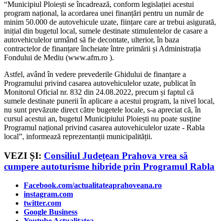
“Municipiul Ploiești se încadrează, conform legislației acestui
program național, la acordarea unei finanțări pentru un număr de
minim 50.000 de autovehicule uzate, ființare care ar trebui asigurată,
inițial din bugetul local, sumele destinate stimulentelor de casare a
autovehiculelor urmând să fie decontate, ulterior, în baza
contractelor de finanțare încheiate între primării și Administrația
Fondului de Mediu (www.afm.ro ).
Astfel, având în vedere prevederile Ghidului de finanțare a
Programului privind casarea autovehiculelor uzate, publicat în
Monitorul Oficial nr. 832 din 24.08.2022, precum și faptul că
sumele destinate punerii în aplicare a acestui program, la nivel local,
nu sunt prevăzute direct către bugetele locale, s-a apreciat că, în
cursul acestui an, bugetul Municipiului Ploiești nu poate susține
Programul național privind casarea autovehiculelor uzate - Rabla
local”, informează reprezentanții municipalității.
VEZI ȘI:
Consiliul Județean Prahova vrea să
cumpere autoturisme hibride prin Programul Rabla
Facebook.com/actualitateaprahoveana.ro
instagram.com
twitter.com
Google Business
Youtube Actualitatea