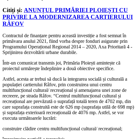
Citiți și:
ANUNȚUL PRIMĂRIEI PLOIEȘTI CU
PRIVIRE LA MODERNIZAREA CARTIERULUI
RÂFOV
Contractul de finanțare pentru această investiție a fost semnat în
primăvara anului 2021, fiind vorba despre fonduri asigurate prin
Programului Operațional Regional 2014 – 2020, Axa Prioritară 4 -
Sprijinirea dezvoltării urbane durabile.
Într-un comunicat transmis joi, Primăria Ploiești amintește că
proiectul urmărește îndeplinire a două obiective specifice.
Astfel, acesta ar trebui să ducă la integrarea socială și culturală a
populației cartierului Râfov, prin construirea unui centru
multifuncțional cultural/ recreațional și amenajarea unei zone de
recreere, pe strada Râfov. “Centrul multifuncțional cultural și
recreațional are prevăzută o suprafață totală teren de 4702 mp, din
care suprafața construită este de 626 mp (suprafața utilă de 698 mp)
și suprafața exterioară recreațională de 4076 mp. Astfel, se vor
executa următoarele lucrări:
construire clădire centru multifuncțional cultural/ recreațional;