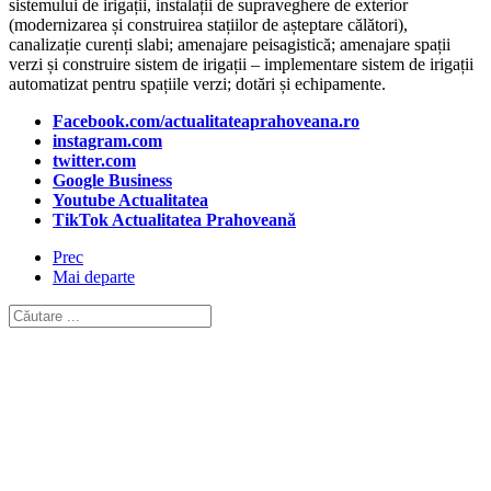
sistemului de irigații, instalații de supraveghere de exterior
(modernizarea și construirea stațiilor de așteptare călători),
canalizație curenți slabi; amenajare peisagistică; amenajare spații
verzi și construire sistem de irigații – implementare sistem de irigații
automatizat pentru spațiile verzi; dotări și echipamente.
Facebook.com/actualitateaprahoveana.ro
instagram.com
twitter.com
Google Business
Youtube Actualitatea
TikTok Actualitatea Prahoveană
Prec
Mai departe