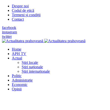
Despre noi
Codul de etică
Termeni și condiții
Contact
facebook
instagram
twitter
Home
APH TV
Actual
Știri locale
Știri naționale
Știri internaționale
Politic
Administrație
Economic
Opinii