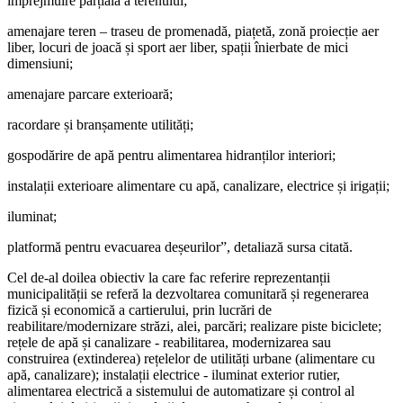
împrejmuire parțială a terenului;
amenajare teren – traseu de promenadă, piațetă, zonă proiecție aer
liber, locuri de joacă și sport aer liber, spații înierbate de mici
dimensiuni;
amenajare parcare exterioară;
racordare și branșamente utilități;
gospodărire de apă pentru alimentarea hidranților interiori;
instalații exterioare alimentare cu apă, canalizare, electrice și irigații;
iluminat;
platformă pentru evacuarea deșeurilor”, detaliază sursa citată.
Cel de-al doilea obiectiv la care fac referire reprezentanții
municipalității se referă la dezvoltarea comunitară și regenerarea
fizică și economică a cartierului, prin lucrări de
reabilitare/modernizare străzi, alei, parcări; realizare piste biciclete;
rețele de apă și canalizare - reabilitarea, modernizarea sau
construirea (extinderea) rețelelor de utilități urbane (alimentare cu
apă, canalizare); instalații electrice - iluminat exterior rutier,
alimentarea electrică a sistemului de automatizare și control al