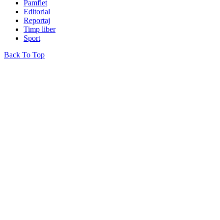
Pamflet
Editorial
Reportaj
Timp liber
Sport
Back To Top