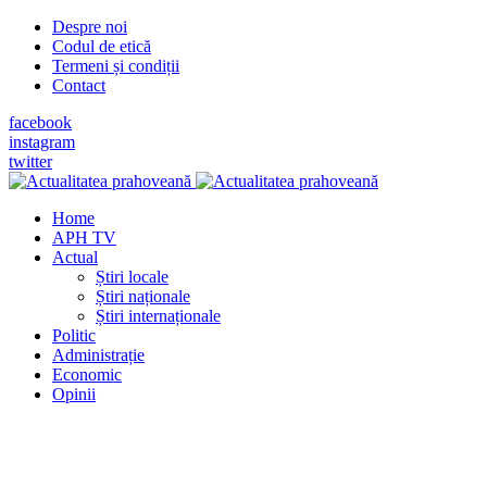
Despre noi
Codul de etică
Termeni și condiții
Contact
facebook
instagram
twitter
Home
APH TV
Actual
Știri locale
Știri naționale
Știri internaționale
Politic
Administrație
Economic
Opinii