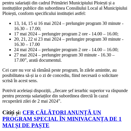
pentru salariații din cadrul Primăriei Municipiului Ploiești și a
instituțiilor publice din subordinea Consiliului Local al Municipiului
Ploiești, conform specificului instituției astfel:
13, 14, 15 si 16 mai 2024 – prelungire program 30 minute -
16.30 – 17.00;
17 mai 2024 – prelungire program 2 ore - 14.00 – 16.00;
20, 21, 22 si 23 mai 2024 – prelungire program 30 minute -
16.30 – 17.00
24 mai 2024 – prelungire program 2 ore - 14.00 – 16.00;
27 mai 2024 – prelungire program 30 minute - 16.30 –
17.00”, arată documentul.
Cei care nu vor să rămână peste program, în zilele amintite, au
posibilitatea să-și ia o zi de concediu, fiind necesară o solicitare
scrisă în acest sens.
Potrivit aceleiași dispoziții, „fiecare șef ierarhic superior va răspunde
pentru prezența salariaților din subordinea directă în cazul
recuperării zilei de 2 mai 2024”.
Citiți și:
CFR CĂLĂTORI ANUNȚĂ UN
PROGRAM SPECIAL ÎN MINIVACANȚA DE 1
MAI ȘI DE PAȘTE