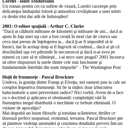
Lorelei - Ionel Teodoreanu
Un roman pentru cei cu suflete de vioară, Lorelei cucereşte prin
delicateţea limbajului folosit şi atmosfera covârşitoare a unei iubiri
cu destin trist dar atât de înduioşător!
2001: O odisee spaţială - Arthur C. Clarke
"Dacă ai călătorit milioane de kilometri şi milioane de ani... dacă ai
ajuns în faţa unei uşi care a fost creată în mod clar de cineva sau
ceva mai presus de înţelegerea ta... dacă ţi-ar fi imposibil să te
întorci, dar în acelaşi timp ai fi îngrozit să continui... dacă ai şti că
deschizând uşa vei pătrunde în necunoscut şi dacă n-ai avea pe
nimeni cu care să te sfătuieşti... i-ai trece oare pragul? 2001 încearca
să ofere răspunsuri la unele dintre cele mai fascinante şi
fundamentale întrebări din toate timpurile" - The Washington Post
Hoţii de frumuseţe - Pascal Bruckner
Undeva, la graniţa dintre Franţa şi Elveţia, trei oameni pun la cale un
complot împotriva frumuseţii. Să fie la mijloc doar izbucnirea
halucinatorie a unei perversiuni sadice? Nici vorbă. Avem de-a face
cu o doctrină şi aplicarea ei obstinantă: complotiştii văd în
frumuţetea inegal distribuită o inechitate ce trebuie eliminată. O
viziune de apocalips?
Mai degrabă un basm filosofic şi totodata scânteietor, thriller ce
dozează perfect suspansul, erotismul, teroarea. Pascal Bruckner ştie
să planteze violenţa anomaliei şi cruzimea detaliului pervers într-un