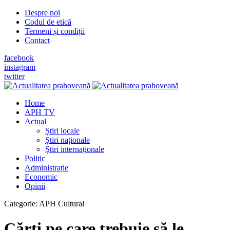
Despre noi
Codul de etică
Termeni și condiții
Contact
facebook
instagram
twitter
Home
APH TV
Actual
Știri locale
Știri naționale
Știri internaționale
Politic
Administrație
Economic
Opinii
Categorie:
APH Cultural
Cărţi pe care trebuie să le