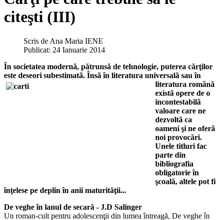
citeşti (III)
Scris de
Ana Maria IENE
Publicat: 24 Ianuarie 2014
În societatea modernă, pătrunsă de tehnologie, puterea cărţilor
este deseori subestimată. Însă în literatura
universală sau în
literatura română
există opere de o
incontestabilă
valoare care ne
dezvoltă ca
oameni şi ne oferă
noi provocări.
Unele titluri fac
parte din
bibliografia
obligatorie în
şcoală, altele pot fi
înţelese pe deplin în anii maturităţii...
De veghe în lanul de secară - J.D Salinger
Un roman-cult pentru adolescenţii din lumea întreagă, De veghe în