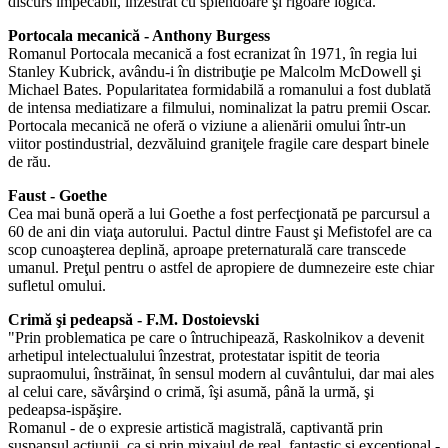
discurs impecabil, înzestrat cu splendoare şi rigoare logică.
Portocala mecanică - Anthony Burgess
Romanul Portocala mecanică a fost ecranizat în 1971, în regia lui
Stanley Kubrick, avându-i în distribuţie pe Malcolm McDowell şi
Michael Bates. Popularitatea formidabilă a romanului a fost dublată
de intensa mediatizare a filmului, nominalizat la patru premii Oscar.
Portocala mecanică ne oferă o viziune a alienării omului într-un
viitor postindustrial, dezvăluind graniţele fragile care despart binele
de rău.
Faust - Goethe
Cea mai bună operă a lui Goethe a fost perfecţionată pe parcursul a
60 de ani din viaţa autorului. Pactul dintre Faust şi Mefistofel are ca
scop cunoaşterea deplină, aproape preternaturală care transcede
umanul. Preţul pentru o astfel de apropiere de dumnezeire este chiar
sufletul omului.
Crimă şi pedeapsă - F.M. Dostoievski
"Prin problematica pe care o întruchipează, Raskolnikov a devenit
arhetipul intelectualului înzestrat, protestatar ispitit de teoria
supraomului, înstrăinat, în sensul modern al cuvântului, dar mai ales
al celui care, săvârşind o crimă, îşi asumă, până la urmă, şi
pedeapsa-ispăşire.
Romanul - de o expresie artistică magistrală, captivantă prin
suspansul acţiunii, ca şi prin mixajul de real, fantastic şi excepţional -