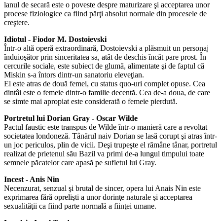
lanul de secară este o poveste despre maturizare şi acceptarea unor
procese fiziologice ca fiind părţi absolut normale din procesele de
creştere.
Idiotul - Fiodor M. Dostoievski
Într-o altă operă extraordinară, Dostoievski a plăsmuit un personaj
înduioşător prin sinceritatea sa, atât de deschis încât pare prost. În
cercurile sociale, este subiect de glumă, alimentate şi de faptul că
Miskin s-a întors dintr-un sanatoriu eleveţian.
El este atras de două femei, cu status quo-uri complet opuse. Cea
dintâi este o femeie dintr-o familie decentă. Cea de-a doua, de care
se simte mai apropiat este considerată o femeie pierdută.
Portretul lui Dorian Gray - Oscar Wilde
Pactul faustic este transpus de Wilde într-o manieră care a revoltat
societatea londoneză. Tânărul naiv Dorian se lasă corupt şi atras într-
un joc periculos, plin de vicii. Deşi trupeşte el rămâne tânar, portretul
realizat de prietenul său Bazil va primi de-a lungul timpului toate
semnele păcatelor care apasă pe sufletul lui Gray.
Incest - Anis Nin
Necenzurat, senzual şi brutal de sincer, opera lui Anais Nin este
exprimarea fără oprelişti a unor dorinţe naturale şi acceptarea
sexualităţii ca fiind parte normală a fiinţei umane.