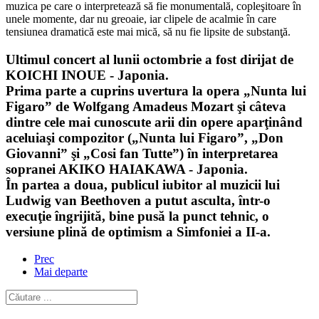
muzica pe care o interpretează să fie monumentală, copleşitoare în
unele momente, dar nu greoaie, iar clipele de acalmie în care
tensiunea dramatică este mai mică, să nu fie lipsite de substanţă.
Ultimul concert al lunii octombrie a fost dirijat de
KOICHI INOUE - Japonia.
Prima parte a cuprins uvertura la opera „Nunta lui
Figaro” de Wolfgang Amadeus Mozart şi câteva
dintre cele mai cunoscute arii din opere aparţinând
aceluiaşi compozitor („Nunta lui Figaro”, „Don
Giovanni” şi „Cosi fan Tutte”) în interpretarea
sopranei AKIKO HAIAKAWA - Japonia.
În partea a doua, publicul iubitor al muzicii lui
Ludwig van Beethoven a putut asculta, într-o
execuţie îngrijită, bine pusă la punct tehnic, o
versiune plină de optimism a Simfoniei a II-a.
Prec
Mai departe