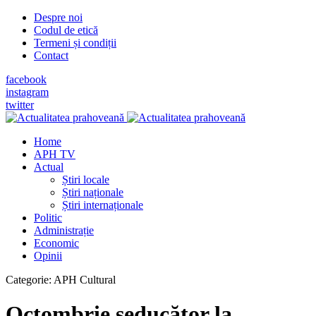
Despre noi
Codul de etică
Termeni și condiții
Contact
facebook
instagram
twitter
Home
APH TV
Actual
Știri locale
Știri naționale
Știri internaționale
Politic
Administrație
Economic
Opinii
Categorie:
APH Cultural
Octombrie seducător la