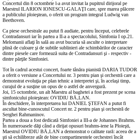
Concertul din 8 octombrie l-a avut invitat la pupitrul dirijoral pe
Maestrul ILARION IONESCU-GALAŢI care, spre marea plăcere
a publicului ploieştean, o oferit un program integral Ludwig van
Beethoven.
Ca piese orchestrale au putut fi audiate, pentru început, celebrele
Contradansuri iar în partea a II-a a spectacolului, Simfonia I op.21.
Melomanii aflaţi în sală au avut bucuria să asculte o interpretare
plină de culoare şi de subtile sublinieri ale schimbărilor de caracter
dintre piesele care formează suita de Contradansuri şi - respectiv -
dintre părţile Simfoniei.
Tot în cadrul acestui concert, foarte tânăra pianistă DARIA TUDOR
a oferit o versiune a Concertului nr. 3 pentru pian şi orchestră care a
demonstrat evoluţia pe plan tehnic a interpretei şi, în acelaşi timp,
curajul de a susţine un opus de o astfel de anvergură.
Joi, 15 octombrie, un alt Maestru al baghetei a fost prezent pe scena
simfonicului ploieştean: OVIDIU BÄ‚LAN.
În deschidere, în interpretarea lui DANIEL ŞTEFAN a putut fi
ascultat bine-cunoscutul Concert nr. 2 pentru pian şi orchestră de
Serghei Rahmaninov.
Partea a doua a fost dedicată Simfoniei a III-a de Johannes Brahms.
În numeroasele dăţi când a dirijat opusuri brahms-iene la Ploieşti,
Maestrul OVIDIU BÄ‚LAN a demonstrat o calitate rară: aceea de a
şti să echilibreze atât de bine compartimentele orchestrei încât