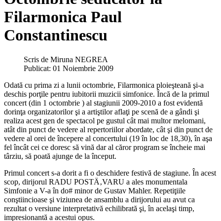
Filarmonica Paul
Constantinescu
Scris de
Miruna NEGREA
Publicat: 01 Noiembrie 2009
Odată cu prima zi a lunii octombrie, Filarmonica ploieşteană şi-a
deschis porţile pentru iubitorii muzicii simfonice. Încă de la primul
concert (din 1 octombrie ) al stagiunii 2009-2010 a fost evidentă
dorinţa organizatorilor şi a artiştilor aflaţi pe scenă de a gândi şi
realiza acest gen de spectacol pe gustul cât mai multor melomani,
atât din punct de vedere al repertoriilor abordate, cât şi din punct de
vedere al orei de începere al concertului (19 în loc de 18,30), în aşa
fel încât cei ce doresc să vină dar al căror program se încheie mai
târziu, să poată ajunge de la început.
Primul concert s-a dorit a fi o deschidere festivă de stagiune. În acest
scop, dirijorul RADU POSTÄ‚VARU a ales monumentala
Simfonie a V-a în do# minor de Gustav Mahler. Repetiţiile
conştiincioase şi viziunea de ansamblu a dirijorului au avut ca
rezultat o versiune interpretativă echilibrată şi, în acelaşi timp,
impresionantă a acestui opus.