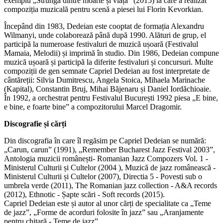
exemplu „Strunga dintre moarte și viață” (2015) la care a realizat
compoziția muzicală pentru scenă a piesei lui Florin Kevorkian.
Începând din 1983, Dedeian este cooptat de formația Alexandru
Wilmanyi, unde colaborează până după 1990. Alături de grup, el
participă la numeroase festivaluri de muzică ușoară (Festivalul
Mamaia, Melodii) și imprimă în studio. Din 1986, Dedeian compune
muzică ușoară și participă la diferite festivaluri și concursuri. Multe
compoziții de gen semnate Capriel Dedeian au fost interpretate de
cântăreții: Silvia Dumitrescu, Angela Stoica, Mihaela Marinache
(Kapital), Constantin Bruj, Mihai Băjenaru și Daniel Iordăchioaie.
În 1992, a orchestrat pentru Festivalul București 1992 piesa „E bine,
e bine, e foarte bine” a compozitorului Marcel Dragomir.
Discografie și cărți
Din discografia în care îl regăsim pe Capriel Dedeian se numără:
„Carun, carun” (1991), „Remember Bucharest Jazz Festival 2003”,
Antologia muzicii românești- Romanian Jazz Compozers Vol. 1 -
Ministerul Culturii și Cultelor (2004 ), Muzică de jazz românească -
Ministerul Culturii și Cultelor (2007), Directia 5 - Povesti sub o
umbrela verde (2011), The Romanian jazz collection - A&A records
(2012), Ethnotic - Șapte scări - Soft records (2015).
Capriel Dedeian este și autor al unor cărți de specialitate ca „Teme
de jazz”, „Forme de acorduri folosite în jazz” sau „Aranjamente
pentru chitară - Teme de jazz”.