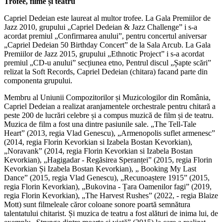
Trofee, filme și teatru
Capriel Dedeian este laureat al multor trofee. La Gala Premiilor de
Jazz 2010, grupului „Capriel Dedeian & Jazz Challenge” i s-a
acordat premiul „Confirmarea anului”, pentru concertul aniversar
„Capriel Dedeian 50 Birthday Concert” de la Sala Arcub. La Gala
Premiilor de Jazz 2015, grupului „Ethnotic Project” i s-a acordat
premiul „CD-u anului” secțiunea etno, Pentrul discul „Șapte scări”
relizat la Soft Records, Capriel Dedeian (chitara) facand parte din
componenta grupului.
Membru al Uniunii Compozitorilor și Muzicologilor din România,
Capriel Dedeian a realizat aranjamentele orchestrale pentru chitară a
peste 200 de lucrări celebre și a compus muzică de film și de teatru.
Muzica de film a fost una dintre pasiunile sale. „The Tell-Tale
Heart” (2013, regia Vlad Genescu), „Armenopolis suflet armenesc”
(2014, regia Florin Kevorkian si Izabela Bostan Kevorkian),
„Noravank” (2014, regia Florin Kevorkian si Izabela Bostan
Kevorkian), „Hagigadar - Regăsirea Speranței” (2015, regia Florin
Kevorkian Și Izabela Bostan Kevorkian), „ Booking My Last
Dance” (2015, regia Vlad Genescu), „Recunoaștere 1915” (2015,
regia Florin Kevorkian), „Bukovina - Țara Oamenilor fagi” (2019,
regia Florin Kevorkian), „The Harvest Rushes” (2022, - regia Blaize
Mott) sunt filmeleale căror coloane sonore poartă semnătura
talentatului chitarist. Și muzica de teatru a fost alături de inima lui, de