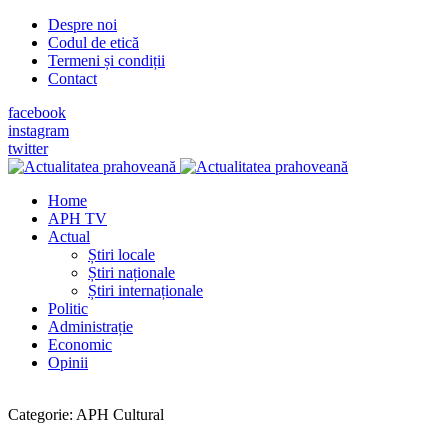
Despre noi
Codul de etică
Termeni și condiții
Contact
facebook
instagram
twitter
Home
APH TV
Actual
Știri locale
Știri naționale
Știri internaționale
Politic
Administrație
Economic
Opinii
Categorie:
APH Cultural