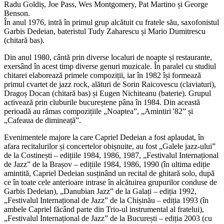
Radu Goldiș, Joe Pass, Wes Montgomery, Pat Martino și George
Benson.
În anul 1976, intră în primul grup alcătuit cu fratele său, saxofonistul
Garbis Dedeian, bateristul Tudy Zaharescu și Mario Dumitrescu
(chitară bas).
Din anul 1980, cântă prin diverse localuri de noapte și restaurante,
exersând în acest timp diverse genuri muzicale. În paralel cu studiul
chitarei elaborează primele compoziții, iar în 1982 își formează
primul cvartet de jazz rock, alături de Sorin Raicovescu (claviaturi),
Dragoș Docan (chitară bas) și Eugen Nichiteanu (baterie). Grupul
activează prin cluburile bucureștene pâna în 1984. Din această
perioadă au rămas compozițiile „Noaptea”, „Amintiri '82” și
„Cafeaua de dimineață”.
Evenimentele majore la care Capriel Dedeian a fost aplaudat, în
afara recitalurilor și concertelor obișnuite, au fost „Galele jazz-ului”
de la Costinești – edițiile 1984, 1986, 1987, „Festivalul Internațional
de Jazz” de la Brașov – edițiile 1984, 1986, 1990 (în ultima ediție
amintită, Capriel Dedeian susținând un recital de ghitară solo, după
ce în toate cele anterioare intrase în alcătuirea grupurilor conduse de
Garbis Dedeian), „Danubian Jazz” de la Galați – ediția 1992,
„Festivalul Internațional de Jazz” de la Chișinău – ediția 1993 (în
ambele Capriel făcând parte din Trio-ul instrumental al fratelui),
„Festivalul Internațional de Jazz” de la București – ediția 2003 (cu