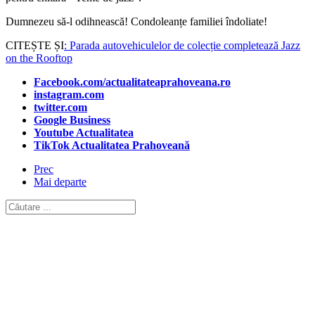
Dumnezeu să-l odihnească! Condoleanțe familiei îndoliate!
CITEȘTE ȘI
: Parada autovehiculelor de colecție completează Jazz
on the Rooftop
Facebook.com/actualitateaprahoveana.ro
instagram.com
twitter.com
Google Business
Youtube Actualitatea
TikTok Actualitatea Prahoveană
Prec
Mai departe