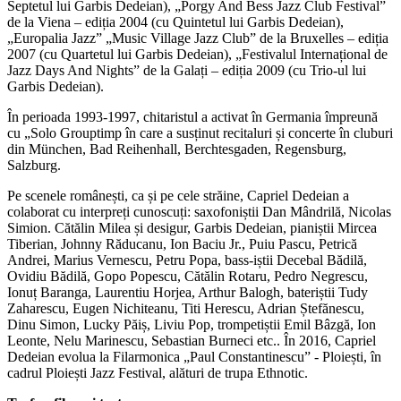
Septetul lui Garbis Dedeian), „Porgy And Bess Jazz Club Festival”
de la Viena – ediția 2004 (cu Quintetul lui Garbis Dedeian),
„Europalia Jazz” „Music Village Jazz Club” de la Bruxelles – ediția
2007 (cu Quartetul lui Garbis Dedeian), „Festivalul Internațional de
Jazz Days And Nights” de la Galați – ediția 2009 (cu Trio-ul lui
Garbis Dedeian).
În perioada 1993-1997, chitaristul a activat în Germania împreună
cu „Solo Grouptimp în care a susținut recitaluri și concerte în cluburi
din München, Bad Reihenhall, Berchtesgaden, Regensburg,
Salzburg.
Pe scenele românești, ca și pe cele străine, Capriel Dedeian a
colaborat cu interpreți cunoscuți: saxofoniștii Dan Mândrilă, Nicolas
Simion. Cătălin Milea și desigur, Garbis Dedeian, pianiștii Mircea
Tiberian, Johnny Răducanu, Ion Baciu Jr., Puiu Pascu, Petrică
Andrei, Marius Vernescu, Petru Popa, bass-iștii Decebal Bădilă,
Ovidiu Bădilă, Gopo Popescu, Cătălin Rotaru, Pedro Negrescu,
Ionuț Baranga, Laurentiu Horjea, Arthur Balogh, bateriștii Tudy
Zaharescu, Eugen Nichiteanu, Titi Herescu, Adrian Ștefănescu,
Dinu Simon, Lucky Păiș, Liviu Pop, trompetiștii Emil Bâzgă, Ion
Leonte, Nelu Marinescu, Sebastian Burneci etc.. În 2016, Capriel
Dedeian evolua la Filarmonica „Paul Constantinescu” - Ploiești, în
cadrul Ploiești Jazz Festival, alături de trupa Ethnotic.