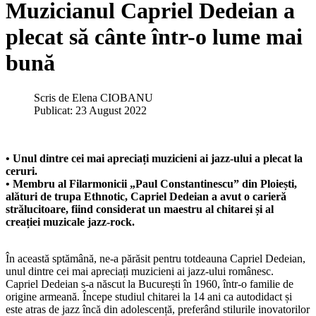
Muzicianul Capriel Dedeian a
plecat să cânte într-o lume mai
bună
Scris de
Elena CIOBANU
Publicat: 23 August 2022
• Unul dintre cei mai apreciați muzicieni ai jazz-ului a plecat la
ceruri.
• Membru al Filarmonicii „Paul Constantinescu” din Ploiești,
alături de trupa Ethnotic, Capriel Dedeian a avut o carieră
strălucitoare, fiind considerat un maestru al chitarei și al
creației muzicale jazz-rock.
În această sptămână, ne-a părăsit pentru totdeauna Capriel Dedeian,
unul dintre cei mai apreciați muzicieni ai jazz-ului românesc.
Capriel Dedeian s-a născut la București în 1960, într-o familie de
origine armeană. Începe studiul chitarei la 14 ani ca autodidact și
este atras de jazz încă din adolescență, preferând stilurile inovatorilor