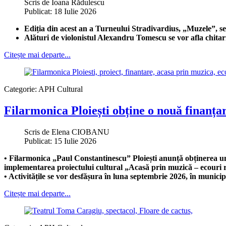
Scris de
Ioana Rădulescu
Publicat: 18 Iulie 2026
Ediția din acest an a Turneului Stradivardius, „Muzele”, s
Alături de violonistul Alexandru Tomescu se vor afla chita
Citește mai departe...
Categorie:
APH Cultural
Filarmonica Ploiești obține o nouă finanța
Scris de
Elena CIOBANU
Publicat: 15 Iulie 2026
• Filarmonica „Paul Constantinescu” Ploiești anunță obținerea un
implementarea proiectului cultural „Acasă prin muzică – ecouri r
• Activitățile se vor desfășura în luna septembrie 2026, în municip
Citește mai departe...