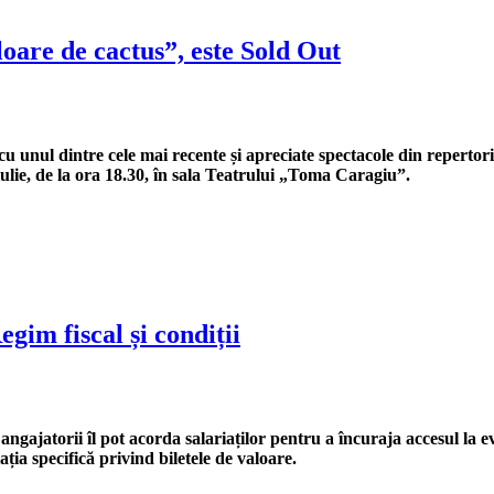
loare de cactus”, este Sold Out
u unul dintre cele mai recente și apreciate spectacole din repertori
lie, de la ora 18.30, în sala Teatrului „Toma Caragiu”.
egim fiscal și condiții
angajatorii îl pot acorda salariaților pentru a încuraja accesul la ev
ația specifică privind biletele de valoare.