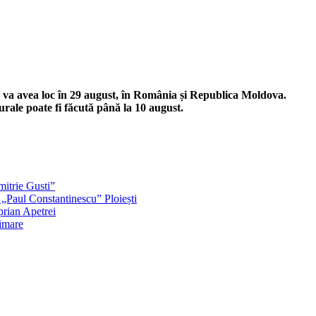
e va avea loc în 29 august, în România și Republica Moldova.
rurale poate fi făcută până la 10 august.
itrie Gusti”
aul Constantinescu” Ploiești
iprian Apetrei
timare