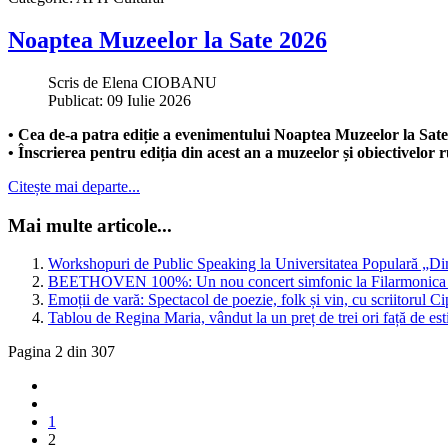
Noaptea Muzeelor la Sate 2026
Scris de
Elena CIOBANU
Publicat: 09 Iulie 2026
• Cea de-a patra ediție a evenimentului Noaptea Muzeelor la Sat
• Înscrierea pentru ediția din acest an a muzeelor și obiectivelor 
Citește mai departe...
Mai multe articole...
Workshopuri de Public Speaking la Universitatea Populară „Dim
BEETHOVEN 100%: Un nou concert simfonic la Filarmonica „P
Emoții de vară: Spectacol de poezie, folk și vin, cu scriitorul C
Tablou de Regina Maria, vândut la un preț de trei ori față de es
Pagina 2 din 307
1
2