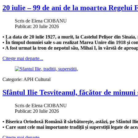
20 iulie – 99 de ani de la moartea Regelui 
Scris de
Elena CIOBANU
Publicat: 20 Iulie 2026
• La data de 20 iulie 1927, a murit, la Castelul Pelișor din Sinai
• În timpul domniei sale s-au realizat Marea Unire din 1918 și c
• A fost urmat la tron de nepotul său, Mihai I, în vârstă de aproap
Citește mai departe...
Categorie:
APH Cultural
Sfântul Ilie Tesviteanul, făcător de minuni 
Scris de
Elena CIOBANU
Publicat: 20 Iulie 2026
• Biserica Ortodoxă Română îl sărbătoreşte, astăzi, pe Sfântul Ili
• Care sunt cele mai importante tradiții și superstiții legate de acea
Citește mai departe...