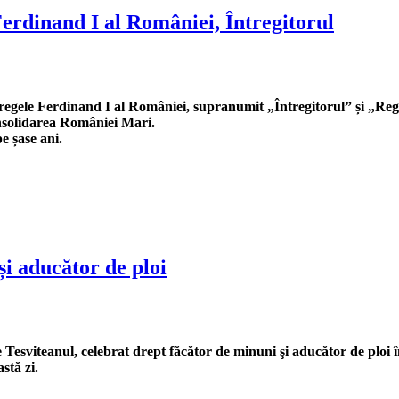
Ferdinand I al României, Întregitorul
a, regele Ferdinand I al României, supranumit „Întregitorul” și „Reg
onsolidarea României Mari.
e șase ani.
și aducător de ploi
e Tesviteanul, celebrat drept făcător de minuni şi aducător de ploi 
stă zi.