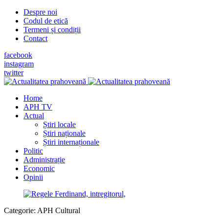
Despre noi
Codul de etică
Termeni și condiții
Contact
facebook
instagram
twitter
Home
APH TV
Actual
Știri locale
Știri naționale
Știri internaționale
Politic
Administrație
Economic
Opinii
Categorie:
APH Cultural