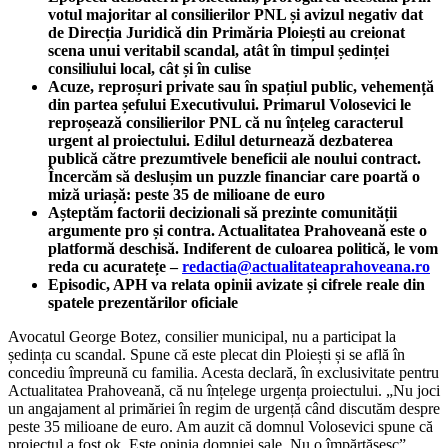
votul majoritar al consilierilor PNL și avizul negativ dat
de Direcția Juridică din Primăria Ploiești au creionat
scena unui veritabil scandal, atât în timpul ședinței
consiliului local, cât și în culise
Acuze, reproșuri private sau în spațiul public, vehemență
din partea șefului Executivului. Primarul Volosevici le
reproșează consilierilor PNL că nu înțeleg caracterul
urgent al proiectului. Edilul deturnează dezbaterea
publică către prezumtivele beneficii ale noului contract.
Încercăm să deslușim un puzzle financiar care poartă o
miză uriașă: peste 35 de milioane de euro
Așteptăm factorii decizionali să prezinte comunității
argumente pro și contra. Actualitatea Prahoveană este o
platformă deschisă. Indiferent de culoarea politică, le vom
reda cu acuratețe –
redactia@actualitateaprahoveana.ro
Episodic, APH va relata opinii avizate și cifrele reale din
spatele prezentărilor oficiale
Avocatul George Botez, consilier municipal, nu a participat la
ședința cu scandal. Spune că este plecat din Ploiești și se află în
concediu împreună cu familia. Acesta declară, în exclusivitate pentru
Actualitatea Prahoveană, că nu înțelege urgența proiectului. „Nu joci
un angajament al primăriei în regim de urgență când discutăm despre
peste 35 milioane de euro. Am auzit că domnul Volosevici spune că
proiectul a fost ok. Este opinia domniei sale. Nu o împărtășesc”.