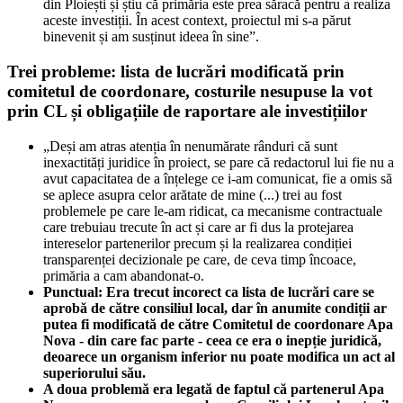
din Ploiești și știu că primăria este prea săracă pentru a realiza
aceste investiții. În acest context, proiectul mi s-a părut
binevenit și am susținut ideea în sine”.
Trei probleme: lista de lucrări modificată prin
comitetul de coordonare, costurile nesupuse la vot
prin CL și obligațiile de raportare ale investițiilor
„Deși am atras atenția în nenumărate rânduri că sunt
inexactități juridice în proiect, se pare că redactorul lui fie nu a
avut capacitatea de a înțelege ce i-am comunicat, fie a omis să
se aplece asupra celor arătate de mine (...) trei au fost
problemele pe care le-am ridicat, ca mecanisme contractuale
care trebuiau trecute în act și care ar fi dus la protejarea
intereselor partenerilor precum și la realizarea condiției
transparenței decizionale pe care, de ceva timp încoace,
primăria a cam abandonat-o.
Punctual: Era trecut incorect ca lista de lucrări care se
aprobă de către consiliul local, dar în anumite condiții ar
putea fi modificată de către Comitetul de coordonare Apa
Nova - din care fac parte - ceea ce era o inepție juridică,
deoarece un organism inferior nu poate modifica un act al
superiorului său.
A doua problemă era legată de faptul că partenerul Apa