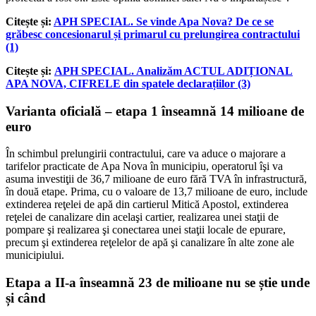
Citește și:
APH SPECIAL. Se vinde Apa Nova? De ce se
grăbesc concesionarul și primarul cu prelungirea contractului
(1)
Citește și:
APH SPECIAL. Analizăm ACTUL ADIȚIONAL
APA NOVA, CIFRELE din spatele declarațiilor (3)
Varianta oficială – etapa 1 înseamnă 14 milioane de
euro
În schimbul prelungirii contractului, care va aduce o majorare a
tarifelor practicate de Apa Nova în municipiu, operatorul îşi va
asuma investiţii de 36,7 milioane de euro fără TVA în infrastructură,
în două etape. Prima, cu o valoare de 13,7 milioane de euro, include
extinderea reţelei de apă din cartierul Mitică Apostol, extinderea
reţelei de canalizare din acelaşi cartier, realizarea unei staţii de
pompare şi realizarea şi conectarea unei staţii locale de epurare,
precum şi extinderea reţelelor de apă şi canalizare în alte zone ale
municipiului.
Etapa a II-a înseamnă 23 de milioane nu se știe unde
și când