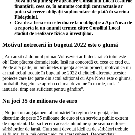
Nova nu supune spre aprobare Consiliului Local costurile
finanțării, ceea ce, în anumite condiții contractuale ar
putea să creeze obligații suplimentare de plată în sarcina
Ploieștiului.
Cea de-a treia era referitoare la o obligație a Apa Nova de
a raporta la un anumit termen către Consiliul Local
stadiul de realizare fizica a investițiilor.
Motivul netrecerii în bugetul 2022 este o glumă
„Am auzit că domnul primar Volosevici ar fi declarat că totul este
ok! Este părerea domniei sale, însă nu concordă cu ceea ce cred eu.
Pe de alta parte, nu am înțeles urgența acestui proiect, motivul că nu
ar mai trebui trecute în bugetul pe 2022 cheltuieli aferente acestor
proiecte care fac parte din actul adițional cu Apa Nova este o glumă,
probabil. Bugetul se aproba cel mai devreme în martie, nu la 1
ianuarie, timp era suficient pentru gândire”.
Nu joci 35 de milioane de euro
„Nu joci un angajament al primăriei în regim de urgență, când
discutăm de peste 35 milioane de euro și un serviciu public extrem
de important. Dar să trecem această atitudine și pe seama euforiei
sărbătorilor de iarnă. Cum sunt devotat ideii ca de sărbători trebuie
să fii mai bun, mă opresc aici cu acest subiect. Deocamdată”.