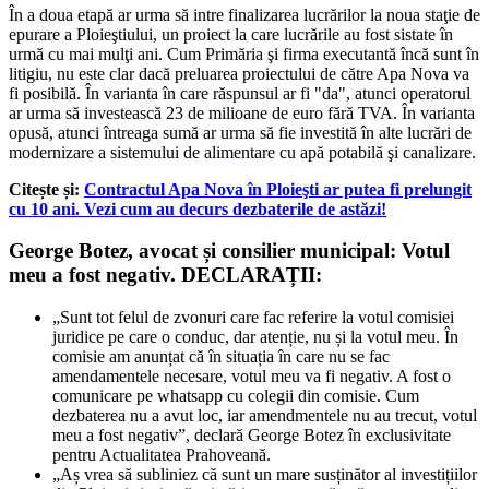
În a doua etapă ar urma să intre finalizarea lucrărilor la noua staţie de
epurare a Ploieştiului, un proiect la care lucrările au fost sistate în
urmă cu mai mulţi ani. Cum Primăria şi firma executantă încă sunt în
litigiu, nu este clar dacă preluarea proiectului de către Apa Nova va
fi posibilă. În varianta în care răspunsul ar fi "da", atunci operatorul
ar urma să investească 23 de milioane de euro fără TVA. În varianta
opusă, atunci întreaga sumă ar urma să fie investită în alte lucrări de
modernizare a sistemului de alimentare cu apă potabilă şi canalizare.
Citește și:
Contractul Apa Nova în Ploieşti ar putea fi prelungit
cu 10 ani. Vezi cum au decurs dezbaterile de astăzi!
George Botez, avocat și consilier municipal: Votul
meu a fost negativ. DECLARAȚII:
„Sunt tot felul de zvonuri care fac referire la votul comisiei
juridice pe care o conduc, dar atenție, nu și la votul meu. În
comisie am anunțat că în situația în care nu se fac
amendamentele necesare, votul meu va fi negativ. A fost o
comunicare pe whatsapp cu colegii din comisie. Cum
dezbaterea nu a avut loc, iar amendmentele nu au trecut, votul
meu a fost negativ”, declară George Botez în exclusivitate
pentru Actualitatea Prahoveană.
„Aș vrea să subliniez că sunt un mare susținător al investițiilor