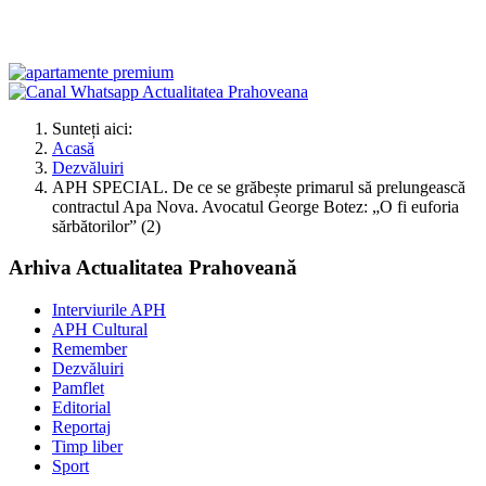
Sunteți aici:
Acasă
Dezvăluiri
APH SPECIAL. De ce se grăbește primarul să prelungească
contractul Apa Nova. Avocatul George Botez: „O fi euforia
sărbătorilor” (2)
Arhiva Actualitatea Prahoveană
Interviurile APH
APH Cultural
Remember
Dezvăluiri
Pamflet
Editorial
Reportaj
Timp liber
Sport