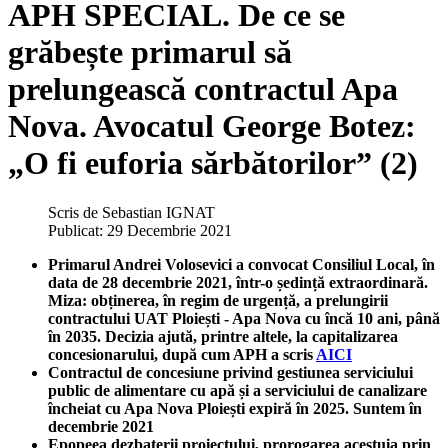
APH SPECIAL. De ce se
grăbește primarul să
prelungească contractul Apa
Nova. Avocatul George Botez:
„O fi euforia sărbătorilor” (2)
Scris de
Sebastian IGNAT
Publicat: 29 Decembrie 2021
Primarul Andrei Volosevici a convocat Consiliul Local, în
data de 28 decembrie 2021, într-o ședință extraordinară.
Miza: obținerea, în regim de urgență, a prelungirii
contractului UAT Ploiești - Apa Nova cu încă 10 ani, până
în 2035. Decizia ajută, printre altele, la capitalizarea
concesionarului, după cum APH a scris
AICI
Contractul de concesiune privind gestiunea serviciului
public de alimentare cu apă și a serviciului de canalizare
încheiat cu Apa Nova Ploiești expiră în 2025. Suntem în
decembrie 2021
Epopeea dezbaterii proiectului, prorogarea acestuia prin