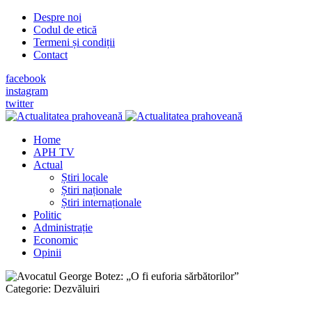
Despre noi
Codul de etică
Termeni și condiții
Contact
facebook
instagram
twitter
Home
APH TV
Actual
Știri locale
Știri naționale
Știri internaționale
Politic
Administrație
Economic
Opinii
Categorie:
Dezvăluiri